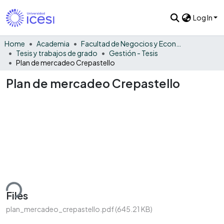
Log In
Home
Academia
Facultad de Negocios y Economía
Tesis y trabajos de grado
Gestión - Tesis
Plan de mercadeo Crepastello
Plan de mercadeo Crepastello
ding...
Files
plan_mercadeo_crepastello.pdf
(645.21 KB)