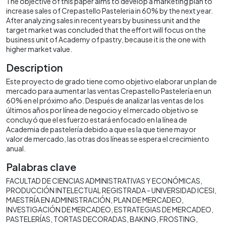
The objective of this paper aims to develop a marketing plan to
increase sales of Crepastello Pasteleria in 60% by the next year.
After analyzing sales in recent years by business unit and the
target market was concluded that the effort will focus on the
business unit of Academy of pastry, because it is the one with
higher market value.
Description
Este proyecto de grado tiene como objetivo elaborar un plan de
mercado para aumentar las ventas Crepastello Pastelería en un
60% en el próximo año. Después de analizar las ventas de los
últimos años por línea de negocio y el mercado objetivo se
concluyó que el esfuerzo estará enfocado en la línea de
Academia de pastelería debido a que es la que tiene mayor
valor de mercado, las otras dos líneas se espera el crecimiento
anual.
Palabras clave
FACULTAD DE CIENCIAS ADMINISTRATIVAS Y ECONÓMICAS
PRODUCCIÓN INTELECTUAL REGISTRADA - UNIVERSIDAD ICESI
MAESTRÍA EN ADMINISTRACIÓN
PLAN DE MERCADEO
INVESTIGACIÓN DE MERCADEO
ESTRATEGIAS DE MERCADEO
PASTELERÍAS
TORTAS DECORADAS
BAKING
FROSTING