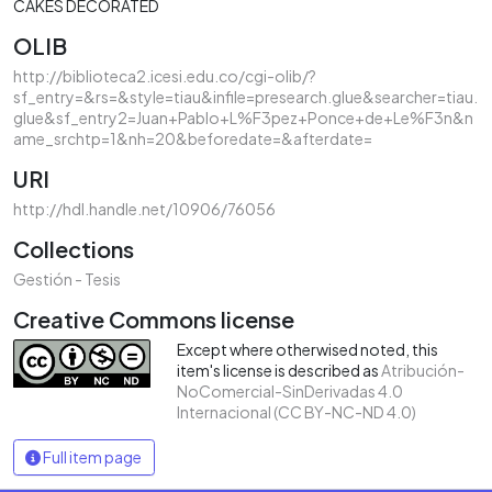
CAKES DECORATED
OLIB
http://biblioteca2.icesi.edu.co/cgi-olib/?
sf_entry=&rs=&style=tiau&infile=presearch.glue&searcher=tiau.
glue&sf_entry2=Juan+Pablo+L%F3pez+Ponce+de+Le%F3n&n
ame_srchtp=1&nh=20&beforedate=&afterdate=
URI
http://hdl.handle.net/10906/76056
Collections
Gestión - Tesis
Creative Commons license
Except where otherwised noted, this
item's license is described as
Atribución-
NoComercial-SinDerivadas 4.0
Internacional (CC BY-NC-ND 4.0)
Full item page