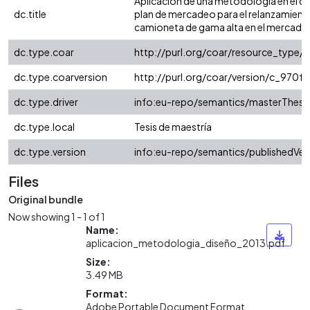
Aplicación de una metodología en el di
dc.title
plan de mercadeo para el relanzamient
camioneta de gama alta en el mercad
dc.type.coar
http://purl.org/coar/resource_type/
dc.type.coarversion
http://purl.org/coar/version/c_970
dc.type.driver
info:eu-repo/semantics/masterThesi
dc.type.local
Tesis de maestría
dc.type.version
info:eu-repo/semantics/publishedVer
Files
Original bundle
Now showing
1 - 1 of 1
Name:
aplicacion_metodologia_diseño_2013.pdf
Size:
3.49 MB
Format:
Adobe Portable Document Format