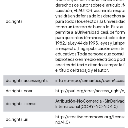
derechos de autor sobre el artículo, fol
cuestión, EL AUTOR, asumirá la respons
y saldrá en defensa de los derechos aq
dc.rights
para todos los efectos, la Universidad I
como un tercero de buena fe. Esta auto
permite a la Universidad Icesi, de forma 
para que en los términos establecidos e
1982, la Ley 44 de 1993, leyes y jurispr
al respecto, haga publicación de este c
educativos Toda persona que consulte 
biblioteca o en medio electróico podr
apartes del texto citando siempre la fu
el título del trabajo y el autor.
dc.rights.accessrights
info:eu-repo/semantics/openAccess
dc.rights.coar
http://purl.org/coar/access_right/c_
Atribución-NoComercial-SinDerivadas
dc.rights.license
Internacional (CC BY-NC-ND 4.0)
http://creativecommons.org/license
dc.rights.uri
nd/4.0/