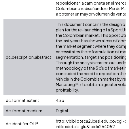
reposicionar la camioneta en el merca
Colombiano rediseñando el Mix de Mark
a obtener un mayor volumen de ventas y
This document contains the design of 
plan for the re-launching of a Sport Utili
the Colombian market. This Sport Utility
the last years has shown a loss of comp
the market segment where they compe
necessitates the reformulation of mar
dc.description.abstract
segmentation, target and positioning 
Through the analysis carried out under 
methodology of the 5 c's of marketing i
concluded the need to reposition the Sp
Vehicle in the Colombian market by red
Marketing Mix to obtain a greater volum
profitability.
dc.format.extent
43 p.
dc.format.medium
Digital
http://biblioteca2.icesi.edu.co/cgi-ol
dc.identifier.OLIB
infile=details.glu&loid=264052