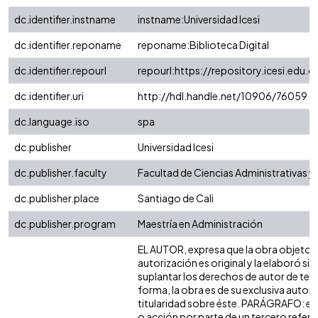
dc.identifier.instname
instname:Universidad Icesi
dc.identifier.reponame
reponame:Biblioteca Digital
dc.identifier.repourl
repourl:https://repository.icesi.edu.c
dc.identifier.uri
http://hdl.handle.net/10906/76059
dc.language.iso
spa
dc.publisher
Universidad Icesi
dc.publisher.faculty
Facultad de Ciencias Administrativas 
dc.publisher.place
Santiago de Cali
dc.publisher.program
Maestría en Administración
EL AUTOR, expresa que la obra objeto d
autorización es original y la elaboró sin
suplantar los derechos de autor de terc
forma, la obra es de su exclusiva autoría
titularidad sobre éste. PARÁGRAFO: en
o acción por parte de un tercero refere