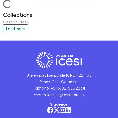
Loading...
Collections
Gestión - Tesis
Load more
Universidad Icesi: Calle 18 No. 122-135
Pance, Cali - Colombia
Teléfono: +57 (602) 555 2334
ventanillaunica@icesi.edu.co
Síguenos