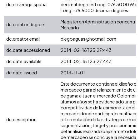
dc.coverage.spatial
decimal degrees Long: 076 30 00 W d
Long: -76.5000 decimal degrees.
Magíster en Administración concentrac
dc.creator.degree
Mercado
dc.creator.email
diegoaguas@hotmail.com
dc.date.accessioned
2014-02-18T23:27:44Z
dc.date.available
2014-02-18T23:27:44Z
dc.date.issued
2013-11-01
Este documento contiene el diseño de 
mercadeo para el relanzamiento de un
de gama alta en el mercado Colombian
últimos años se ha evidenciado una pé
competitividad de la camioneta en el 
mercado donde participa lo cual hace n
dc.description
reformulación de la estrategia de merc
segmentación, target y posicionamient
del análisis realizado bajo la metodolog
de mercadeo se concluye la necesidad