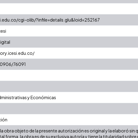
si.edu.co/cgi-olib/?infile=details.glu&loid=252167
cesi
gital
ory.icesi.edu.co/
/10906/76091
dministrativas y Económicas
ción
a obra objeto de la presente autorización es original y la elaboró sin
tal forma, la obra es de su exclusiva autoría y tiene la titularidad so