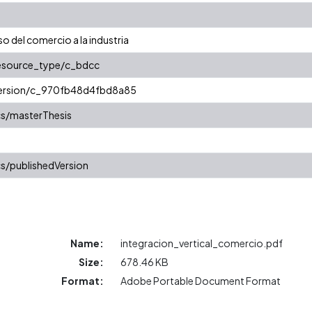
so del comercio a la industria
resource_type/c_bdcc
/version/c_970fb48d4fbd8a85
cs/masterThesis
s/publishedVersion
Name:
integracion_vertical_comercio.pdf
Size:
678.46 KB
Format:
Adobe Portable Document Format