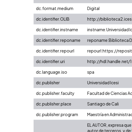
dc.format.medium
Digital
dc.identifier.OLIB
http://biblioteca2.ice
dc.identifier.instname
instname:Universidad I
dc.identifier.reponame
reponame:Biblioteca Di
dc.identifier.repourl
repourl:https://reposit
dc.identifier.uri
http://hdl.handle.net
dc.language.iso
spa
dc.publisher
Universidad Icesi
dc.publisher.faculty
Facultad de Ciencias A
dc.publisher.place
Santiago de Cali
dc.publisher.program
Maestría en Administra
EL AUTOR, expresa que l
autor de terceros, y de 