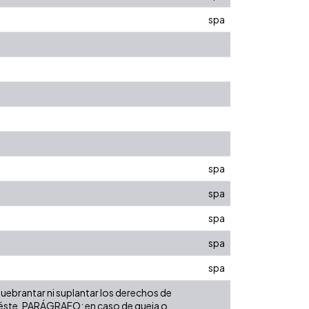
spa
spa
spa
spa
spa
spa
 quebrantar ni suplantar los derechos de
bre éste. PARÁGRAFO: en caso de queja o