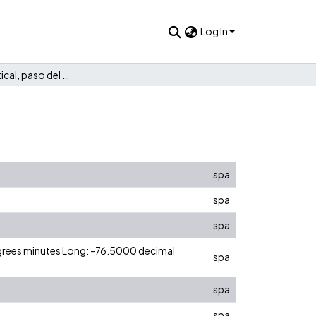
Log In
Integración vertical, paso del comercio a la industria
spa
spa
spa
egrees minutes Long: -76.5000 decimal
spa
spa
spa