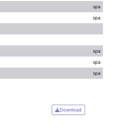
spa
spa
spa
spa
spa
Download