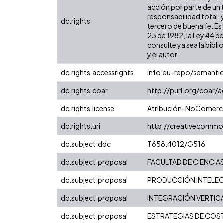
acción por parte de un t
responsabilidad total, 
dc.rights
tercero de buena fe. Est
23 de 1982, la Ley 44 d
consulte ya sea la bibli
y el autor.
dc.rights.accessrights
info:eu-repo/semanti
dc.rights.coar
http://purl.org/coar/
dc.rights.license
Atribución-NoComercia
dc.rights.uri
http://creativecommo
dc.subject.ddc
T658.4012/G516
dc.subject.proposal
FACULTAD DE CIENCIA
dc.subject.proposal
PRODUCCIÓN INTELECT
dc.subject.proposal
INTEGRACIÓN VERTIC
dc.subject.proposal
ESTRATEGIAS DE COS