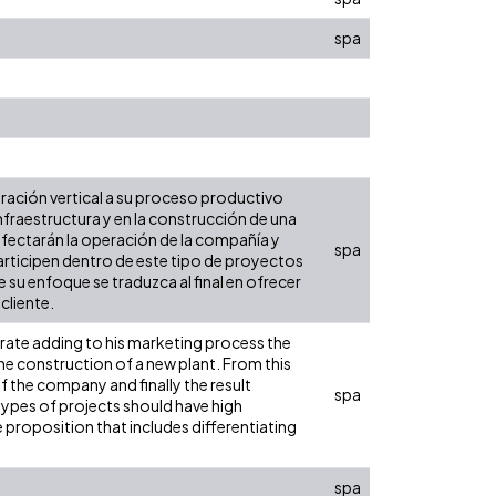
spa
gración vertical a su proceso productivo
infraestructura y en la construcción de una
afectarán la operación de la compañía y
spa
participen dentro de este tipo de proyectos
su enfoque se traduzca al final en ofrecer
cliente.
grate adding to his marketing process the
he construction of a new plant. From this
f the company and finally the result
spa
types of projects should have high
e proposition that includes differentiating
spa