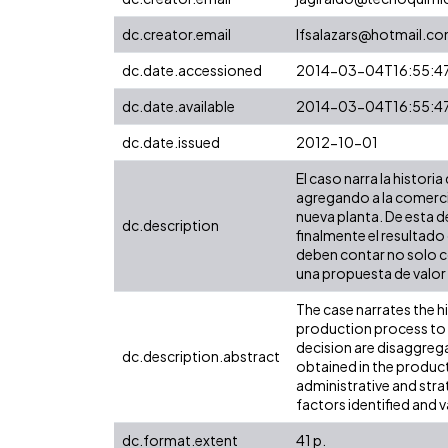
dc.creator.email
lfsalazars@hotmail.c
dc.date.accessioned
2014-03-04T16:55:4
dc.date.available
2014-03-04T16:55:4
dc.date.issued
2012-10-01
El caso narra la histor
agregando a la comercia
nueva planta. De esta d
dc.description
finalmente el resultado
deben contar no solo co
una propuesta de valor 
The case narrates the h
production process to m
decision are disaggrega
dc.description.abstract
obtained in the product
administrative and strat
factors identified and v
dc.format.extent
41 p.