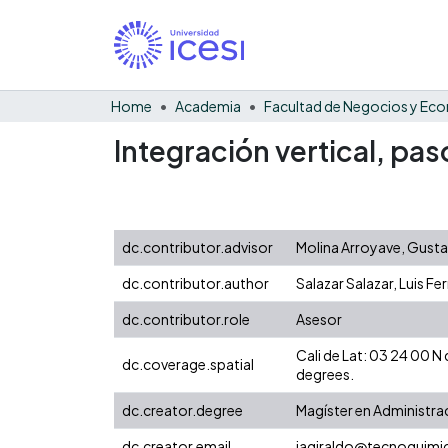
Home
Academia
Integración vertical, pas
dc.contributor.advisor
Molina Arroyave, Gust
dc.contributor.author
Salazar Salazar, Luis F
dc.contributor.role
Asesor
Cali de Lat: 03 24 00 
dc.coverage.spatial
degrees.
dc.creator.degree
Magíster en Administra
dc.creator.email
jagiraldo@tecnoquimi