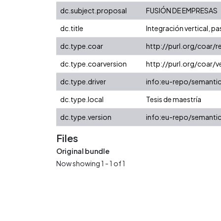
dc.subject.proposal
FUSIÓN DE EMPRESAS
dc.title
Integración vertical, pa
dc.type.coar
http://purl.org/coar/
dc.type.coarversion
http://purl.org/coar
dc.type.driver
info:eu-repo/semanti
dc.type.local
Tesis de maestría
dc.type.version
info:eu-repo/semantic
Files
Original bundle
Now showing
1 - 1 of 1