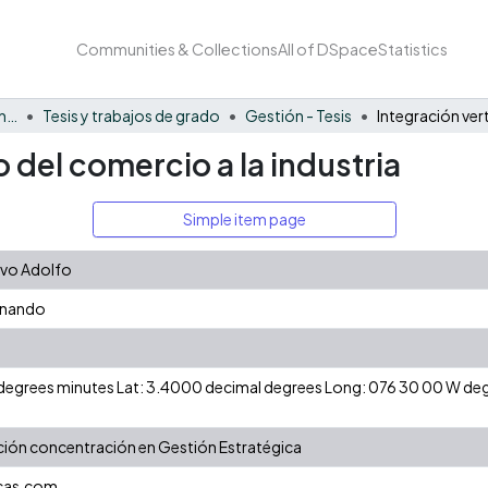
Communities & Collections
All of DSpace
Statistics
Facultad de Negocios y Economía
Tesis y trabajos de grado
Gestión - Tesis
o del comercio a la industria
Simple item page
avo Adolfo
ernando
N degrees minutes Lat: 3.4000 decimal degrees Long: 076 30 00 W d
ción concentración en Gestión Estratégica
cas.com