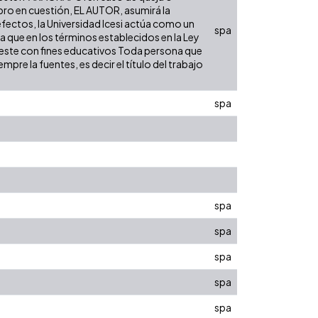
ibro en cuestión, EL AUTOR, asumirá la
efectos, la Universidad Icesi actúa como un
spa
ra que en los términos establecidos en la Ley
de este con fines educativos Toda persona que
pre la fuentes, es decir el título del trabajo
spa
spa
spa
spa
spa
spa