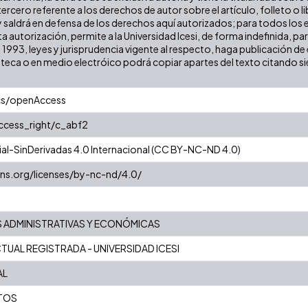
ercero referente a los derechos de autor sobre el artículo, folleto o l
y saldrá en defensa de los derechos aquí autorizados; para todos los 
a autorización, permite a la Universidad Icesi, de forma indefinida, pa
e 1993, leyes y jurisprudencia vigente al respecto, haga publicación 
oteca o en medio electróico podrá copiar apartes del texto citando siem
cs/openAccess
access_right/c_abf2
l-SinDerivadas 4.0 Internacional (CC BY-NC-ND 4.0)
ns.org/licenses/by-nc-nd/4.0/
S ADMINISTRATIVAS Y ECONÓMICAS
UAL REGISTRADA - UNIVERSIDAD ICESI
AL
TOS