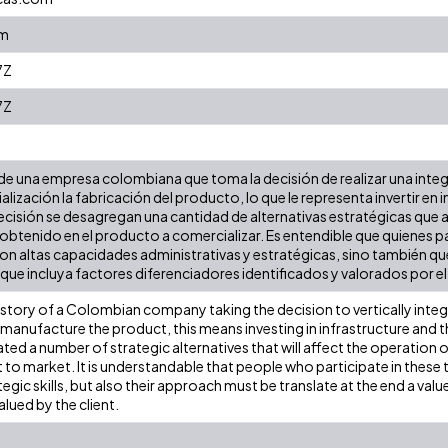
om
7Z
7Z
ia de una empresa colombiana que toma la decisión de realizar una inte
lización la fabricación del producto, lo que le representa invertir en 
ecisión se desagregan una cantidad de alternativas estratégicas que 
 obtenido en el producto a comercializar. Es entendible que quienes 
n altas capacidades administrativas y estratégicas, sino también que 
que incluya factores diferenciadores identificados y valorados por el 
istory of a Colombian company taking the decision to vertically inte
anufacture the product, this means investing in infrastructure and t
ted a number of strategic alternatives that will affect the operation o
 to market. It is understandable that people who participate in these 
egic skills, but also their approach must be translate at the end a valu
alued by the client.