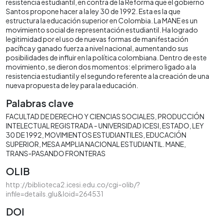
resistencia estudiantil, en contra de la Reforma que el gobierno
Santos propone hacer a la ley 30 de 1992. Esta es la que
estructura la educación superior en Colombia. La MANE es un
movimiento social de representación estudiantil. Ha logrado
legitimidad por el uso de nuevas formas de manifestación
pacífica y ganado fuerza a nivel nacional, aumentando sus
posibilidades de influir en la política colombiana. Dentro de este
movimiento, se dieron dos momentos: el primero ligado a la
resistencia estudiantil y el segundo referente a la creación de una
nueva propuesta de ley para la educación.
Palabras clave
FACULTAD DE DERECHO Y CIENCIAS SOCIALES
PRODUCCIÓN
INTELECTUAL REGISTRADA - UNIVERSIDAD ICESI
ESTADO
LEY
30 DE 1992
MOVIMIENTOS ESTUDIANTILES
EDUCACIÓN
SUPERIOR
MESA AMPLIA NACIONAL ESTUDIANTIL. MANE
TRANS-PASANDO FRONTERAS
OLIB
http://biblioteca2.icesi.edu.co/cgi-olib/?
infile=details.glu&loid=264531
DOI