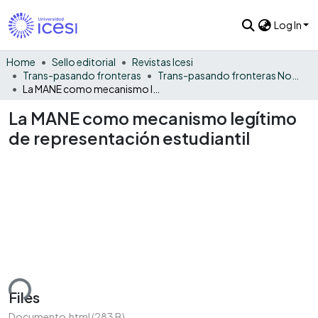
Log In
Home
Sello editorial
Revistas Icesi
Trans-pasando fronteras
Trans-pasando fronteras No. 3
La MANE como mecanismo legítimo de representación estudiantil
La MANE como mecanismo legítimo
de representación estudiantil
ding...
Files
Documento.html
(283 B)