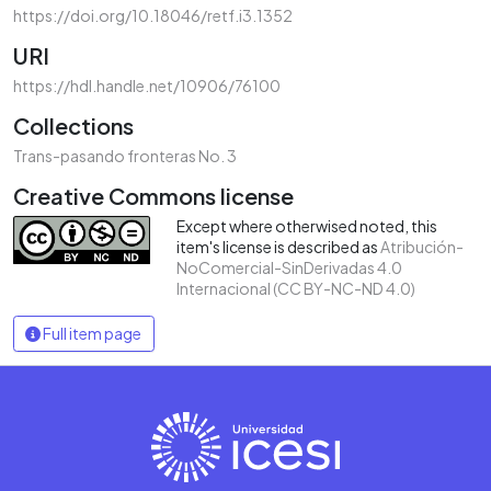
https://doi.org/10.18046/retf.i3.1352
URI
https://hdl.handle.net/10906/76100
Collections
Trans-pasando fronteras No. 3
Creative Commons license
Except where otherwised noted, this
item's license is described as
Atribución-
NoComercial-SinDerivadas 4.0
Internacional (CC BY-NC-ND 4.0)
Full item page