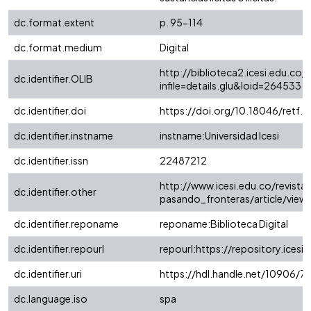
dc.format.extent
p. 95-114
dc.format.medium
Digital
http://biblioteca2.icesi.edu.co/c
dc.identifier.OLIB
infile=details.glu&loid=264533
dc.identifier.doi
https://doi.org/10.18046/retf.i
dc.identifier.instname
instname:Universidad Icesi
dc.identifier.issn
22487212
http://www.icesi.edu.co/revista
dc.identifier.other
pasando_fronteras/article/view
dc.identifier.reponame
reponame:Biblioteca Digital
dc.identifier.repourl
repourl:https://repository.icesi.
dc.identifier.uri
https://hdl.handle.net/10906/7
dc.language.iso
spa