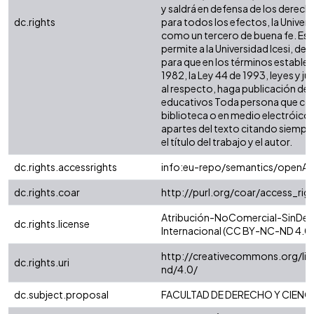
y saldrá en defensa de los derech
dc.rights
para todos los efectos, la Univers
como un tercero de buena fe. Est
permite a la Universidad Icesi, de 
para que en los términos establec
1982, la Ley 44 de 1993, leyes y j
al respecto, haga publicación de 
educativos Toda persona que cons
biblioteca o en medio electróico
apartes del texto citando siempre 
el título del trabajo y el autor.
dc.rights.accessrights
info:eu-repo/semantics/openAc
dc.rights.coar
http://purl.org/coar/access_rig
Atribución-NoComercial-SinDeri
dc.rights.license
Internacional (CC BY-NC-ND 4.0)
http://creativecommons.org/li
dc.rights.uri
nd/4.0/
dc.subject.proposal
FACULTAD DE DERECHO Y CIENC