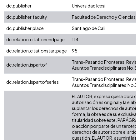
dc.publisher
Universidad Icesi
dc.publisher.faculty
Facultad de Derecho y Ciencias S
dc.publisher.place
Santiago de Cali
dc.relation.citationendpage
114
dc.relation.citationstartpage
95
Trans-Pasando Fronteras: Revista
dc.relation.ispartof
Asuntos Transdisciplinares No.3
Trans-Pasando Fronteras: Revista
dc.relation.ispartofseries
Asuntos Transdisciplinares;No.3
EL AUTOR, expresa que la obra ob
autorización es original y la elabo
suplantar los derechos de autor de
forma, la obra es de su exclusiva a
titularidad sobre éste. PARÁGRAF
o acción por parte de un tercero r
derechos de autor sobre el artículo
cuestión, EL AUTOR, asumirá la re