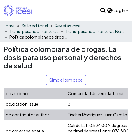
Log In
Home
Sello editorial
Revistas Icesi
Trans-pasando fronteras
Trans-pasando fronteras No. 3
Política colombiana de drogas. La dosis para uso personal y derechos de salud
Política colombiana de drogas. La
dosis para uso personal y derechos
de salud
Simple item page
dc.audience
Comunidad Universidad Icesi
dc.citation.issue
3
dc.contributor.author
Fischer Rodríguez, Juan Camilo
Cali de Lat: 03 24 00 N degrees 
dc.coverage.spatial
decimal degrees Long: 076 30 0