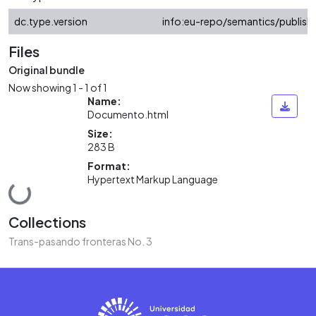
dc.type.version
info:eu-repo/semantics/publish
Files
Original bundle
Now showing
1 - 1 of 1
Name:
Documento.html
Size:
283 B
Format:
Hypertext Markup Language
Loading...
Collections
Trans-pasando fronteras No. 3