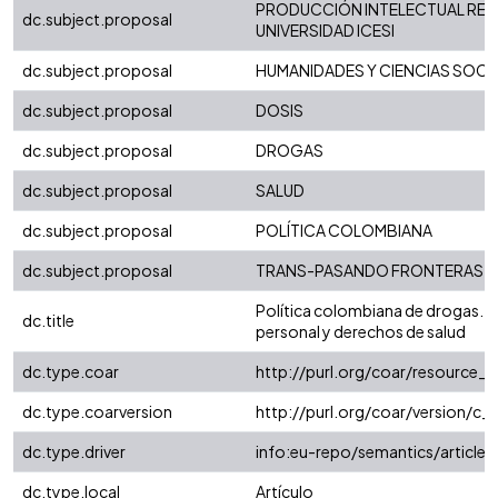
PRODUCCIÓN INTELECTUAL REG
dc.subject.proposal
UNIVERSIDAD ICESI
dc.subject.proposal
HUMANIDADES Y CIENCIAS SOCI
dc.subject.proposal
DOSIS
dc.subject.proposal
DROGAS
dc.subject.proposal
SALUD
dc.subject.proposal
POLÍTICA COLOMBIANA
dc.subject.proposal
TRANS-PASANDO FRONTERAS
Política colombiana de drogas. L
dc.title
personal y derechos de salud
dc.type.coar
http://purl.org/coar/resource_
dc.type.coarversion
http://purl.org/coar/version/
dc.type.driver
info:eu-repo/semantics/article
dc.type.local
Artículo