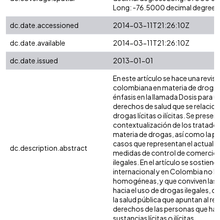
Long: -76.5000 decimal degrees
dc.date.accessioned
2014-03-11T21:26:10Z
dc.date.available
2014-03-11T21:26:10Z
dc.date.issued
2013-01-01
En este artículo se hace una revisi
colombiana en materia de drogas
énfasis en la llamada Dosis para u
derechos de salud que se relacion
drogas lícitas o ilícitas. Se prese
contextualización de los tratados
materia de drogas, así como la p
casos que representan el actual d
dc.description.abstract
medidas de control de comercio 
ilegales. En el artículo se sostien
internacional y en Colombia no h
homogéneas, y que conviven las p
hacia el uso de drogas ilegales, 
la salud pública que apuntan al r
derechos de las personas que ha
sustancias lícitas o ilícitas.