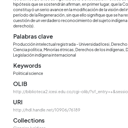
hipótesis que se sostendrán afirman, en primer lugar, que la C
constituyó un serio avance en la modificación de la visión del 
período de la Regeneración, sin que ello signifique que se ha re
cuestión de un verdadero reconocimiento del sujeto indígena
derecho(s).
Palabras clave
Producción intelectual registrada - Universidad Icesi
Derecho
Ciencia política
Minorías étnicas
Derechos de los indígenas
D
Legislación indígena internacional
Keywords
Political science
OLIB
http://biblioteca2.icesi.edu.co/cgi-olib/?sf_entry=+&ses
URI
http://hdl.handle.net/10906/76189
Collections
Ciencias Jurídicas