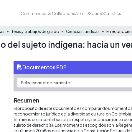
Communities & Collections
All of DSpace
Statistics
nas
Tesis y trabajos de grado
Ciencias Jurídicas
co del sujeto indígena: hacia un v
Documentos PDF
Resumen
El propósito de este documento es comparar dos momentos
reconocimiento jurídico de la diversidad cultural en Colombia,
términos de su contribución al respeto y reconocimiento del
sujeto de derecho(s). Los momentos escogidos son la Regen
4
los últimos 20 años de vigencia de la Constitución Política de 