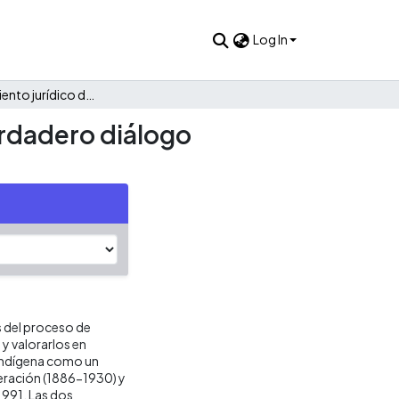
Log In
El reconocimiento jurídico del sujeto indígena: hacia un verdadero diálogo intercultura
erdadero diálogo
 del proceso de
 y valorarlos en
 indígena como un
eración (1886-1930) y
1991. Las dos