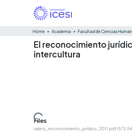
Home
Academia
Facultad de Ciencias Huma
El reconocimiento jurídi
intercultura
Loading...
Files
valero_reconocimiento_jurídico_2011.pdf
(573.5