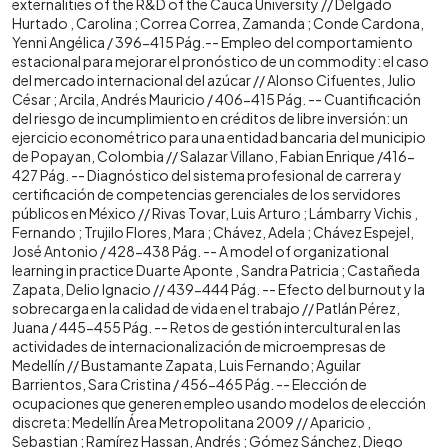
externalities of the R&D of the Cauca University // Delgado
Hurtado , Carolina ; Correa Correa, Zamanda ; Conde Cardona,
Yenni Angélica / 396-415 Pág.-- Empleo del comportamiento
estacional para mejorar el pronóstico de un commodity: el caso
del mercado internacional del azúcar // Alonso Cifuentes, Julio
César ; Arcila, Andrés Mauricio / 406-415 Pág. -- Cuantificación
del riesgo de incumplimiento en créditos de libre inversión: un
ejercicio econométrico para una entidad bancaria del municipio
de Popayan, Colombia // Salazar Villano, Fabian Enrique /416-
427 Pág. -- Diagnóstico del sistema profesional de carrera y
certificación de competencias gerenciales de los servidores
públicos en México // Rivas Tovar, Luis Arturo ; Lámbarry Vichis ,
Fernando ; Trujilo Flores, Mara ; Chávez, Adela ; Chávez Espejel,
José Antonio / 428-438 Pág. -- A model of organizational
learning in practice Duarte Aponte , Sandra Patricia ; Castañeda
Zapata, Delio Ignacio // 439-444 Pág. -- Efecto del burnout y la
sobrecarga en la calidad de vida en el trabajo // Patlán Pérez,
Juana / 445-455 Pág. -- Retos de gestión intercultural en las
actividades de internacionalización de microempresas de
Medellín // Bustamante Zapata, Luis Fernando; Aguilar
Barrientos, Sara Cristina / 456-465 Pág. -- Elección de
ocupaciones que generen empleo usando modelos de elección
discreta: Medellín Área Metropolitana 2009 // Aparicio ,
Sebastian ; Ramírez Hassan, Andrés ; Gómez Sánchez, Diego