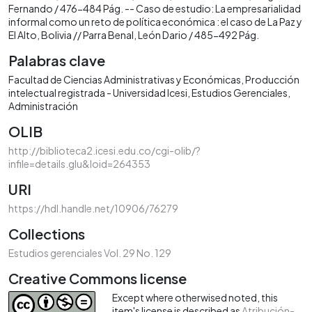
Fernando / 476-484 Pág. -- Caso de estudio: La empresarialidad
informal como un reto de política económica : el caso de La Paz y
El Alto, Bolivia // Parra Benal, León Dario / 485-492 Pág.
Palabras clave
Facultad de Ciencias Administrativas y Económicas
Producción
intelectual registrada - Universidad Icesi
Estudios Gerenciales
Administración
OLIB
http://biblioteca2.icesi.edu.co/cgi-olib/?
infile=details.glu&loid=264353
URI
https://hdl.handle.net/10906/76279
Collections
Estudios gerenciales Vol. 29 No. 129
Creative Commons license
Except where otherwised noted, this
item's license is described as
Atribución-