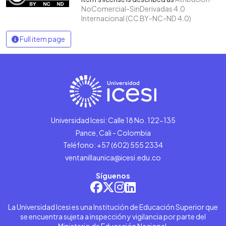
NoComercial-SinDerivadas 4.0
Internacional (CC BY-NC-ND 4.0)
Full item page
Universidad Icesi: Calle 18 No. 122-135
Pance, Cali - Colombia
Teléfono: +57 (602) 555 2334
ventanillaunica@icesi.edu.co
Síguenos
La Universidad Icesi es una Institución de Educación Superior que
se encuentra sujeta a inspección y vigilancia por parte del