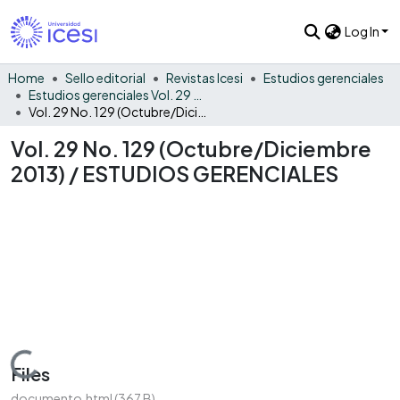
Log In
Home
Sello editorial
Revistas Icesi
Estudios gerenciales
Estudios gerenciales Vol. 29 No. 129
Vol. 29 No. 129 (Octubre/Diciembre 2013) / ESTUDIOS GERENCIALES
Vol. 29 No. 129 (Octubre/Diciembre
2013) / ESTUDIOS GERENCIALES
Loading...
Files
documento.html
(367 B)