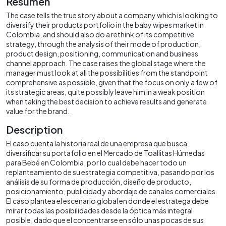
Resumen
The case tells the true story about a company which is looking to
diversify their products portfolio in the baby wipes market in
Colombia, and should also do a rethink of its competitive
strategy, through the analysis of their mode of production,
product design, positioning, communication and business
channel approach. The case raises the global stage where the
manager must look at all the possibilities from the standpoint
comprehensive as possible, given that the focus on only a few of
its strategic areas, quite possibly leave him in a weak position
when taking the best decision to achieve results and generate
value for the brand.
Description
El caso cuenta la historia real de una empresa que busca
diversificar su portafolio en el Mercado de Toallitas Húmedas
para Bebé en Colombia, por lo cual debe hacer todo un
replanteamiento de su estrategia competitiva, pasando por los
análisis de su forma de producción, diseño de producto,
posicionamiento, publicidad y abordaje de canales comerciales.
El caso plantea el escenario global en donde el estratega debe
mirar todas las posibilidades desde la óptica más integral
posible, dado que el concentrarse en sólo unas pocas de sus