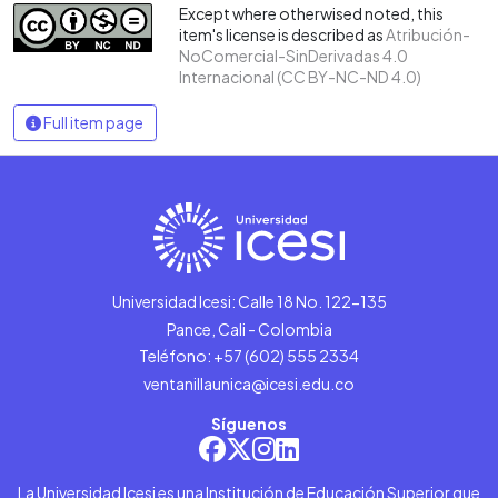
Except where otherwised noted, this
item's license is described as
Atribución-
NoComercial-SinDerivadas 4.0
Internacional (CC BY-NC-ND 4.0)
Full item page
Universidad Icesi: Calle 18 No. 122-135
Pance, Cali - Colombia
Teléfono: +57 (602) 555 2334
ventanillaunica@icesi.edu.co
Síguenos
La Universidad Icesi es una Institución de Educación Superior que