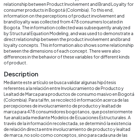
relationship between Product Involvement and Brand Loyalty for
consumer products in Bogotá (Colombia). To this end,
information on the perceptions of product involvement and
brand loyalty was collected from 478 consumers located in
Bogota. The information collected was subsequently analyzed
by Structural Equation Modeling, and was used to demonstrate a
direct relationship between the product involvement and brand
loyalty concepts. This information also shows some relationship
between the dimensions of each concept. There were also
differences in the behavior of these variables for different kinds
of product.
Description
Mediante este artículo se busca validar algunas hipótesis
referentes a la relación entre Involucramiento de Producto y
Lealtad de Marca para productos de consumo masivo en Bogotá
(Colombia). Para tal fin, se recolectó información acerca de las
percepciones de involucramiento de producto y lealtad de
marca para 478 consumidores bogotanos, que posteriormente
fue analizada mediante Modelos de Ecuaciones Estructurales. A
través de la información recolectada, se determinó la existencia
de relación directa entre involucramiento de producto y lealtad
de marca, no solo como conceptos, sino para cada una de las