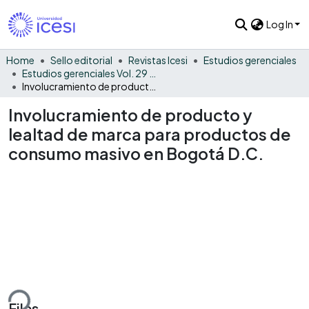
Log In
Home
Sello editorial
Revistas Icesi
Estudios gerenciales
Estudios gerenciales Vol. 29 No. 128
Involucramiento de producto y lealtad de marca para productos de consumo masivo en Bogotá D.C.
Involucramiento de producto y
lealtad de marca para productos de
consumo masivo en Bogotá D.C.
ding...
Files