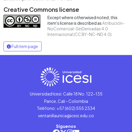
Creative Commons license
Except where otherwised noted, this
item's license is described as
Atribución-
NoComercial-SinDerivadas 4.0
Internacional (CC BY-NC-ND 4.0)
Full item page
Universidad Icesi: Calle 18 No. 122-135
Pance, Cali - Colombia
Teléfono: +57 (602) 555 2334
ventanillaunica@icesi.edu.co
Síguenos