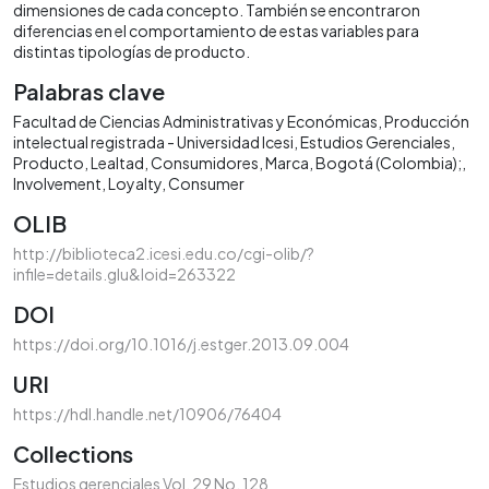
dimensiones de cada concepto. También se encontraron
diferencias en el comportamiento de estas variables para
distintas tipologías de producto.
Palabras clave
Facultad de Ciencias Administrativas y Económicas
Producción
intelectual registrada - Universidad Icesi
Estudios Gerenciales
Producto
Lealtad
Consumidores
Marca
Bogotá (Colombia);
Involvement
Loyalty
Consumer
OLIB
http://biblioteca2.icesi.edu.co/cgi-olib/?
infile=details.glu&loid=263322
DOI
https://doi.org/10.1016/j.estger.2013.09.004
URI
https://hdl.handle.net/10906/76404
Collections
Estudios gerenciales Vol. 29 No. 128