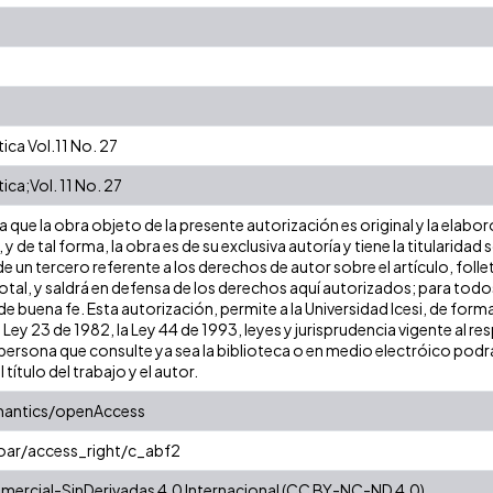
ica Vol.11 No. 27
ica;Vol. 11 No. 27
que la obra objeto de la presente autorización es original y la elabor
 y de tal forma, la obra es de su exclusiva autoría y tiene la titulari
e un tercero referente a los derechos de autor sobre el artículo, folle
tal, y saldrá en defensa de los derechos aquí autorizados; para todos 
 buena fe. Esta autorización, permite a la Universidad Icesi, de forma
 Ley 23 de 1982, la Ley 44 de 1993, leyes y jurisprudencia vigente al r
ersona que consulte ya sea la biblioteca o en medio electróico podrá
l título del trabajo y el autor.
mantics/openAccess
coar/access_right/c_abf2
ercial-SinDerivadas 4.0 Internacional (CC BY-NC-ND 4.0)