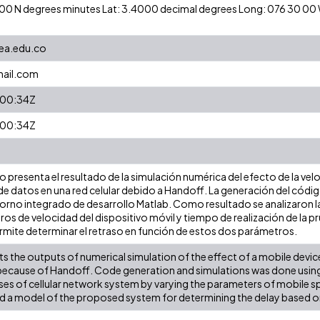
24 00 N degrees minutes Lat: 3.4000 decimal degrees Long: 076 30 0
dea.edu.co
ail.com
:00:34Z
:00:34Z
lo presenta el resultado de la simulación numérica del efecto de la vel
de datos en una red celular debido a Handoff. La generación del código
orno integrado de desarrollo Matlab. Como resultado se analizaron las
tros de velocidad del dispositivo móvil y tiempo de realización de la 
mite determinar el retraso en función de estos dos parámetros.
s the outputs of numerical simulation of the effect of a mobile device
 because of Handoff. Code generation and simulations was done usin
nses of cellular network system by varying the parameters of mobile 
nd a model of the proposed system for determining the delay based 