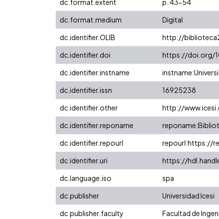
dc.format.extent
p. 43-54
dc.format.medium
Digital
dc.identifier.OLIB
http://biblioteca
dc.identifier.doi
https://doi.org/
dc.identifier.instname
instname:Universi
dc.identifier.issn
16925238
dc.identifier.other
http://www.icesi
dc.identifier.reponame
reponame:Bibliot
dc.identifier.repourl
repourl:https://r
dc.identifier.uri
https://hdl.hand
dc.language.iso
spa
dc.publisher
Universidad Icesi
dc.publisher.faculty
Facultad de Ingen