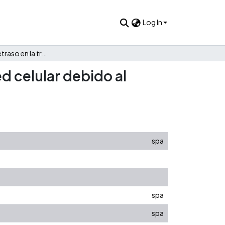
Log In
Simulación del retraso en la transmisión de datos en una red celular debido al Handoff
ed celular debido al
spa
spa
spa