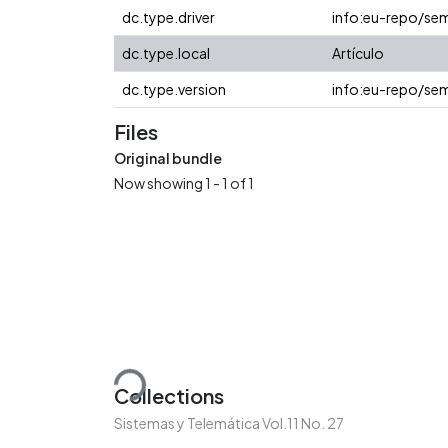
dc.type.driver
info:eu-repo/sem
dc.type.local
Artículo
dc.type.version
info:eu-repo/sem
Files
Original bundle
Now showing
1 - 1 of 1
Loading...
Collections
Sistemas y Telemática Vol.11 No. 27