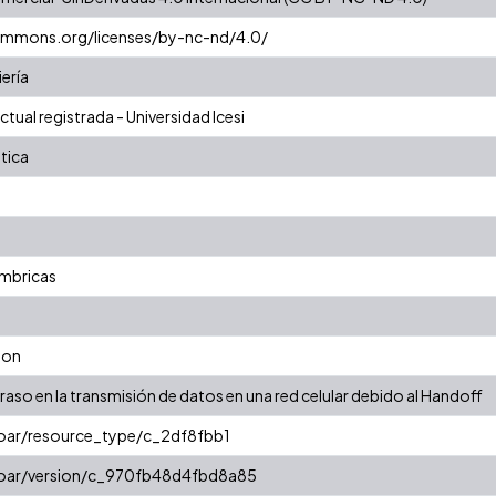
commons.org/licenses/by-nc-nd/4.0/
iería
tual registrada - Universidad Icesi
tica
ambricas
ion
raso en la transmisión de datos en una red celular debido al Handoff
coar/resource_type/c_2df8fbb1
/coar/version/c_970fb48d4fbd8a85