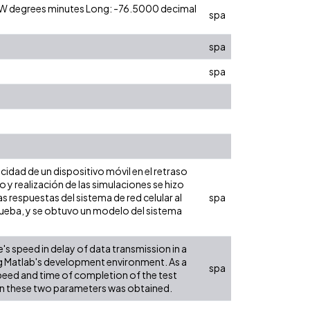
0 W degrees minutes Long: -76.5000 decimal
spa
spa
spa
ocidad de un dispositivo móvil en el retraso
 y realización de las simulaciones se hizo
 respuestas del sistema de red celular al
spa
prueba, y se obtuvo un modelo del sistema
's speed in delay of data transmission in a
g Matlab's development environment. As a
spa
speed and time of completion of the test
on these two parameters was obtained.