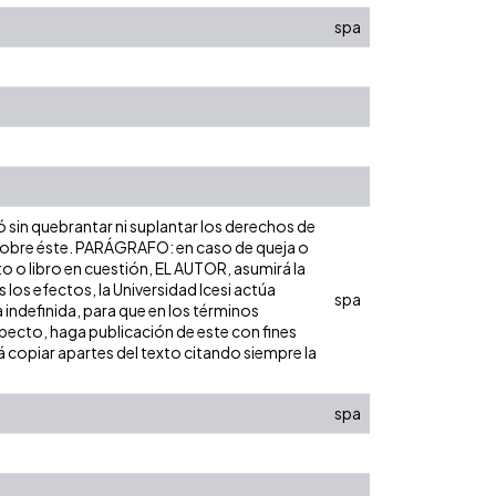
spa
ó sin quebrantar ni suplantar los derechos de
dad sobre éste. PARÁGRAFO: en caso de queja o
to o libro en cuestión, EL AUTOR, asumirá la
los efectos, la Universidad Icesi actúa
spa
 indefinida, para que en los términos
especto, haga publicación de este con fines
 copiar apartes del texto citando siempre la
spa