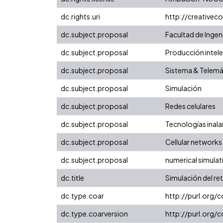
dc.rights.uri
http://creative
dc.subject.proposal
Facultad de Ingen
dc.subject.proposal
Producción intelec
dc.subject.proposal
Sistema & Telemá
dc.subject.proposal
Simulación
dc.subject.proposal
Redes celulares
dc.subject.proposal
Tecnologías inal
dc.subject.proposal
Cellular networks
dc.subject.proposal
numerical simulat
dc.title
Simulación del ret
dc.type.coar
http://purl.org/
dc.type.coarversion
http://purl.org