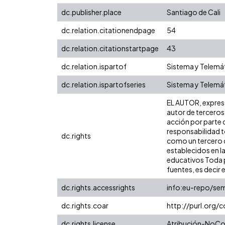
dc.publisher.place
Santiago de Cali
dc.relation.citationendpage
54
dc.relation.citationstartpage
43
dc.relation.ispartof
Sistema y Telemát
dc.relation.ispartofseries
Sistema y Telemát
EL AUTOR, expresa 
autor de terceros,
acción por parte d
responsabilidad to
dc.rights
como un tercero de
establecidos en la
educativos Toda p
fuentes, es decir e
dc.rights.accessrights
info:eu-repo/se
dc.rights.coar
http://purl.org/
dc.rights.license
Atribución-NoCom