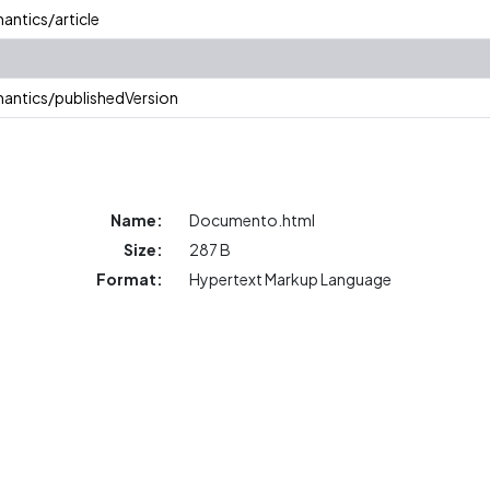
antics/article
antics/publishedVersion
Name:
Documento.html
Size:
287 B
Format:
Hypertext Markup Language