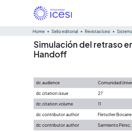
Home
Sello editorial
Revistas Icesi
Sistema
Simulación del retraso en
Handoff
dc.audience
Comunidad Univer
dc.citation.issue
27
dc.citation.volume
11
dc.contributor.author
Fletscher Bocaneg
dc.contributor.author
Sarmiento Pérez,