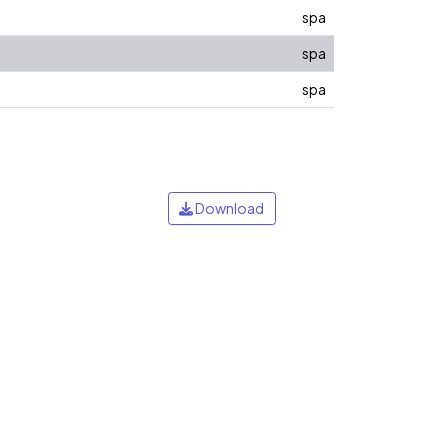
spa
spa
spa
Download