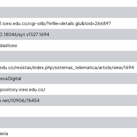
2.icesi.edu.co/cgi-olib/?infile=details.glu&loid=266897
10.18046/syt.v11i27.1694
dad Icesi
.edu.co/revistas/index.php/sistemas_telematica/article/view/1694
eca Digital
epository.icesi.edu.co/
le.net/10906/76454
iería