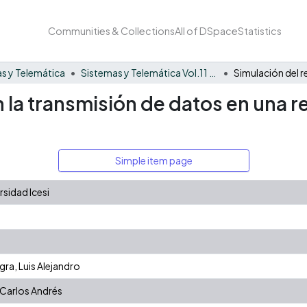
Communities & Collections
All of DSpace
Statistics
s y Telemática
Sistemas y Telemática Vol.11 No. 27
 la transmisión de datos en una r
Simple item page
sidad Icesi
ra, Luis Alejandro
 Carlos Andrés