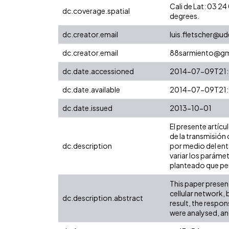
Cali de Lat: 03 
dc.coverage.spatial
degrees.
dc.creator.email
luis.fletscher@u
dc.creator.email
88sarmiento@gm
dc.date.accessioned
2014-07-09T21
dc.date.available
2014-07-09T21
dc.date.issued
2013-10-01
El presente artícu
de la transmisión 
dc.description
por medio del ent
variar los paráme
planteado que per
This paper present
cellular network,
dc.description.abstract
result, the respo
were analysed, a