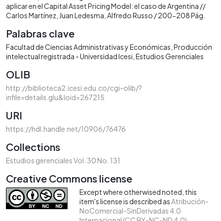
aplicar en el Capital Asset Pricing Model: el caso de Argentina //
Carlos Martínez, Juan Ledesma, Alfredo Russo / 200-208 Pág.
Palabras clave
Facultad de Ciencias Administrativas y Económicas
Producción
intelectual registrada - Universidad Icesi
Estudios Gerenciales
OLIB
http://biblioteca2.icesi.edu.co/cgi-olib/?
infile=details.glu&loid=267215
URI
https://hdl.handle.net/10906/76476
Collections
Estudios gerenciales Vol. 30 No. 131
Creative Commons license
Except where otherwised noted, this
item's license is described as
Atribución-
NoComercial-SinDerivadas 4.0
Internacional (CC BY-NC-ND 4.0)