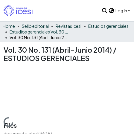
Log In
Home
Sello editorial
Revistas Icesi
Estudios gerenciales
Estudios gerenciales Vol. 30 No. 131
Vol. 30 No. 131 (Abril-Junio 2014) / ESTUDIOS GERENCIALES
Vol. 30 No. 131 (Abril-Junio 2014) /
ESTUDIOS GERENCIALES
Loading...
Files
documento.html
(367 B)