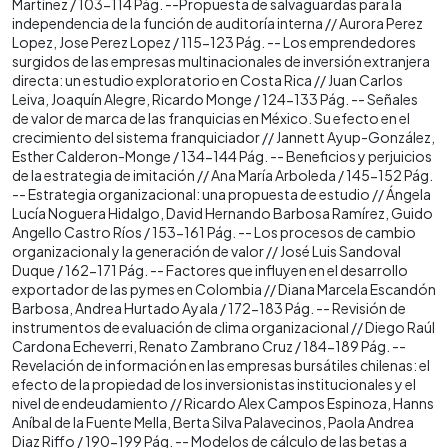
Martínez / 103-114 Pág. --Propuesta de salvaguardas para la
independencia de la función de auditoría interna // Aurora Perez
Lopez, Jose Perez Lopez / 115-123 Pág. -- Los emprendedores
surgidos de las empresas multinacionales de inversión extranjera
directa: un estudio exploratorio en Costa Rica // Juan Carlos
Leiva, Joaquín Alegre, Ricardo Monge / 124-133 Pág. -- Señales
de valor de marca de las franquicias en México. Su efecto en el
crecimiento del sistema franquiciador // Jannett Ayup-González,
Esther Calderon-Monge / 134-144 Pág. -- Beneficios y perjuicios
de la estrategia de imitación // Ana María Arboleda / 145-152 Pág.
-- Estrategia organizacional: una propuesta de estudio // Ángela
Lucía Noguera Hidalgo, David Hernando Barbosa Ramírez, Guido
Angello Castro Ríos / 153-161 Pág. -- Los procesos de cambio
organizacional y la generación de valor // José Luis Sandoval
Duque / 162-171 Pág. -- Factores que influyen en el desarrollo
exportador de las pymes en Colombia // Diana Marcela Escandón
Barbosa, Andrea Hurtado Ayala / 172-183 Pág. -- Revisión de
instrumentos de evaluación de clima organizacional // Diego Raúl
Cardona Echeverri, Renato Zambrano Cruz / 184-189 Pág. --
Revelación de información en las empresas bursátiles chilenas: el
efecto de la propiedad de los inversionistas institucionales y el
nivel de endeudamiento // Ricardo Alex Campos Espinoza, Hanns
Aníbal de la Fuente Mella, Berta Silva Palavecinos, Paola Andrea
Diaz Riffo / 190-199 Pág. -- Modelos de cálculo de las betas a