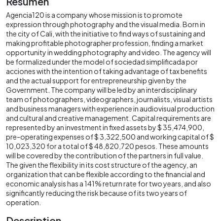
Resumen
Agencia120 is a company whose mission is to promote
expression through photography and the visual media. Born in
the city of Cali, with the initiative to find ways of sustaining and
making profitable photographer profession, finding a market
opportunity in wedding photography and video. The agency will
be formalized under the model of sociedad simplificada por
acciones with the intention of taking advantage of tax benefits
and the actual support for entrepreneurship given by the
Government. The company will be led by an interdisciplinary
team of photographers, videographers, journalists, visual artists
and business managers with experience in audiovisual production
and cultural and creative management. Capital requirements are
represented by an investment in fixed assets by $ 35,474,900,
pre-operating expenses of $ 3,322,500 and working capital of $
10,023,320 for a total of $ 48,820,720 pesos. These amounts
will be covered by the contribution of the partners in full value.
The given the flexibility in its cost structure of the agency, an
organization that can be flexible according to the financial and
economic analysis has a 141% return rate for two years, and also
significantly reducing the risk because of its two years of
operation.
Description