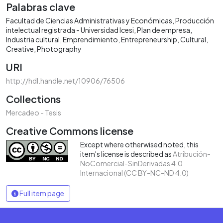
Palabras clave
Facultad de Ciencias Administrativas y Económicas
Producción
intelectual registrada - Universidad Icesi
Plan de empresa
Industria cultural
Emprendimiento
Entrepreneurship
Cultural
Creative
Photography
URI
http://hdl.handle.net/10906/76506
Collections
Mercadeo - Tesis
Creative Commons license
Except where otherwised noted, this
item's license is described as
Atribución-
NoComercial-SinDerivadas 4.0
Internacional (CC BY-NC-ND 4.0)
Full item page