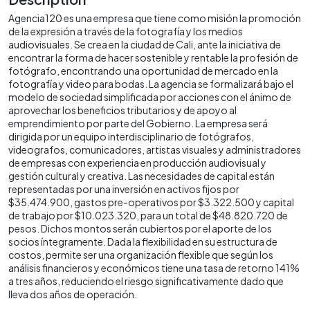
Agencia120 es una empresa que tiene como misión la promoción
de la expresión a través de la fotografía y los medios
audiovisuales. Se crea en la ciudad de Cali, ante la iniciativa de
encontrar la forma de hacer sostenible y rentable la profesión de
fotógrafo, encontrando una oportunidad de mercado en la
fotografía y video para bodas. La agencia se formalizará bajo el
modelo de sociedad simplificada por acciones con el ánimo de
aprovechar los beneficios tributarios y de apoyo al
emprendimiento por parte del Gobierno. La empresa será
dirigida por un equipo interdisciplinario de fotógrafos,
videografos, comunicadores, artistas visuales y administradores
de empresas con experiencia en producción audiovisual y
gestión cultural y creativa. Las necesidades de capital están
representadas por una inversión en activos fijos por
$35.474.900, gastos pre-operativos por $3.322.500 y capital
de trabajo por $10.023.320, para un total de $48.820.720 de
pesos. Dichos montos serán cubiertos por el aporte de los
socios íntegramente. Dada la flexibilidad en su estructura de
costos, permite ser una organización flexible que según los
análisis financieros y económicos tiene una tasa de retorno 141%
a tres años, reduciendo el riesgo significativamente dado que
lleva dos años de operación.