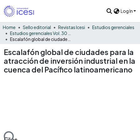
Log In
Home
Sello editorial
Revistas Icesi
Estudios gerenciales
Estudios gerenciales Vol. 30 No. 131
Escalafón global de ciudades para la atracción de inversión industrial en la cuenca del Pacífico latinoamericano
Escalafón global de ciudades para la
atracción de inversión industrial en la
cuenca del Pacífico latinoamericano
ding...
Files