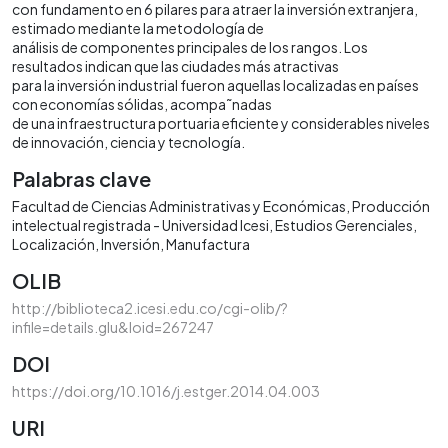
con fundamento en 6 pilares para atraer la inversión extranjera,
estimado mediante la metodología de
análisis de componentes principales de los rangos. Los
resultados indican que las ciudades más atractivas
para la inversión industrial fueron aquellas localizadas en países
con economías sólidas, acompa˜nadas
de una infraestructura portuaria eficiente y considerables niveles
de innovación, ciencia y tecnología.
Palabras clave
Facultad de Ciencias Administrativas y Económicas
Producción
intelectual registrada - Universidad Icesi
Estudios Gerenciales
Localización
Inversión
Manufactura
OLIB
http://biblioteca2.icesi.edu.co/cgi-olib/?
infile=details.glu&loid=267247
DOI
https://doi.org/10.1016/j.estger.2014.04.003
URI