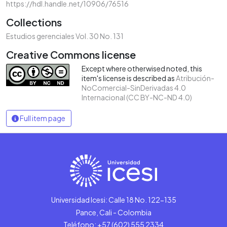
https://hdl.handle.net/10906/76516
Collections
Estudios gerenciales Vol. 30 No. 131
Creative Commons license
Except where otherwised noted, this
item's license is described as
Atribución-
NoComercial-SinDerivadas 4.0
Internacional (CC BY-NC-ND 4.0)
Full item page
Universidad Icesi: Calle 18 No. 122-135
Pance, Cali - Colombia
Teléfono: +57 (602) 555 2334