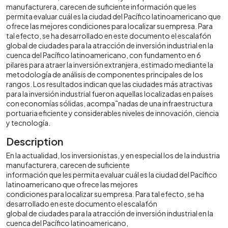
manufacturera, carecen de suficiente información que les
permita evaluar cuál es la ciudad del Pacífico latinoamericano que
ofrece las mejores condiciones para localizar su empresa. Para
tal efecto, se ha desarrollado en este documento el escalafón
global de ciudades para la atracción de inversión industrial en la
cuenca del Pacífico latinoamericano, con fundamento en 6
pilares para atraer la inversión extranjera, estimado mediante la
metodología de análisis de componentes principales de los
rangos. Los resultados indican que las ciudades más atractivas
para la inversión industrial fueron aquellas localizadas en países
con economías sólidas, acompa˜nadas de una infraestructura
portuaria eficiente y considerables niveles de innovación, ciencia
y tecnología.
Description
En la actualidad, los inversionistas, y en especial los de la industria
manufacturera, carecen de suficiente
información que les permita evaluar cuál es la ciudad del Pacífico
latinoamericano que ofrece las mejores
condiciones para localizar su empresa. Para tal efecto, se ha
desarrollado en este documento el escalafón
global de ciudades para la atracción de inversión industrial en la
cuenca del Pacífico latinoamericano,