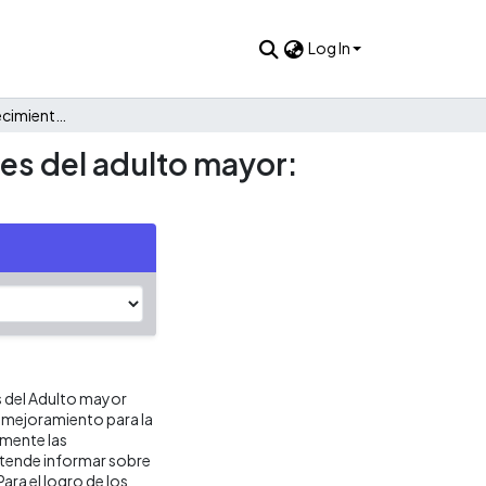
Log In
Programa de fortalecimiento institucional en organizaciones del adulto mayor: caso Cottolengo
nes del adulto mayor:
s del Adulto mayor
e mejoramiento para la
mente las
tende informar sobre
ara el logro de los