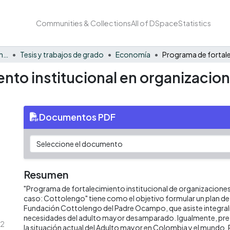
Communities & Collections
All of DSpace
Statistics
Facultad de Negocios y Economía
Tesis y trabajos de grado
Economía
nto institucional en organizacio
Documentos PDF
Resumen
"Programa de fortalecimiento institucional de organizacione
caso: Cottolengo" tiene como el objetivo formular un plan d
Fundación Cottolengo del Padre Ocampo, que asiste integral
necesidades del adulto mayor desamparado. Igualmente, pre
.2
la situación actual del Adulto mayor en Colombia y el mundo. P