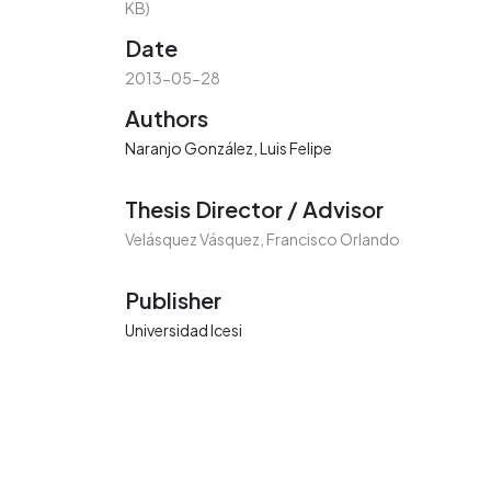
KB)
Date
2013-05-28
Authors
Naranjo González, Luis Felipe
Thesis Director / Advisor
Velásquez Vásquez, Francisco Orlando
Publisher
Universidad Icesi