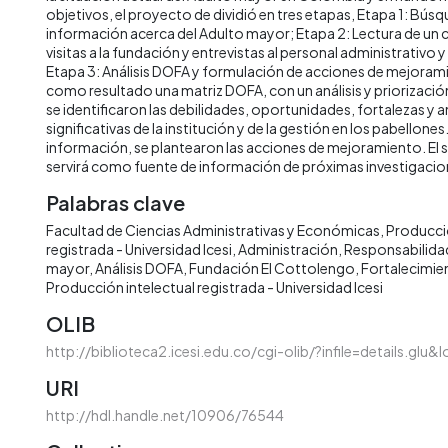
objetivos, el proyecto de dividió en tres etapas, Etapa 1: Bús
información acerca del Adulto mayor; Etapa 2: Lectura de un 
visitas a la fundación y entrevistas al personal administrativo y
Etapa 3: Análisis DOFA y formulación de acciones de mejorami
como resultado una matriz DOFA, con un análisis y priorizaci
se identificaron las debilidades, oportunidades, fortalezas 
significativas de la institución y de la gestión en los pabellones.
información, se plantearon las acciones de mejoramiento. El s
servirá como fuente de información de próximas investigacio
Palabras clave
Facultad de Ciencias Administrativas y Económicas
Producció
registrada - Universidad Icesi
Administración
Responsabilidad
mayor
Análisis DOFA
Fundación El Cottolengo
Fortalecimien
Producción intelectual registrada - Universidad Icesi
OLIB
http://biblioteca2.icesi.edu.co/cgi-olib/?infile=details.glu
URI
http://hdl.handle.net/10906/76544