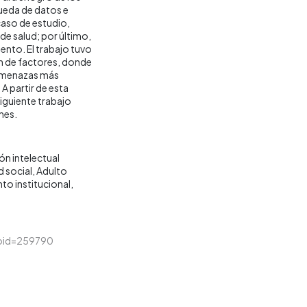
queda de datos e
caso de estudio,
 de salud; por último,
ento. El trabajo tuvo
ón de factores, donde
y amenazas más
 A partir de esta
iguiente trabajo
nes.
n intelectual
 social
Adulto
to institucional
&loid=259790