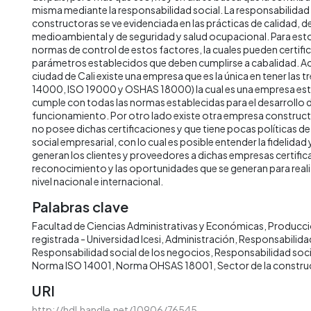
misma mediante la responsabilidad social. La responsabilidad s
constructoras se ve evidenciada en las prácticas de calidad, d
medioambiental y de seguridad y salud ocupacional. Para esto
normas de control de estos factores, la cuales pueden certifi
parámetros establecidos que deben cumplirse a cabalidad. Ac
ciudad de Cali existe una empresa que es la única en tener las t
14000, ISO 19000 y OSHAS 18000) la cual es una empresa est
cumple con todas las normas establecidas para el desarrollo 
funcionamiento. Por otro lado existe otra empresa constru
no posee dichas certificaciones y que tiene pocas políticas d
social empresarial, con lo cual es posible entender la fidelid
generan los clientes y proveedores a dichas empresas certifi
reconocimiento y las oportunidades que se generan para reali
nivel nacional e internacional.
Palabras clave
Facultad de Ciencias Administrativas y Económicas
Producció
registrada - Universidad Icesi
Administración
Responsabilidad
Responsabilidad social de los negocios
Responsabilidad soci
Norma ISO 14001
Norma OHSAS 18001
Sector de la constr
URI
http://hdl.handle.net/10906/76545