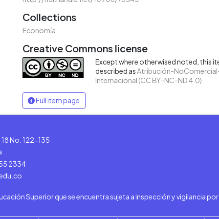
Collections
Economía
Creative Commons license
Except where otherwised noted, this ite
described as
Atribución-NoComercial-
Internacional (CC BY-NC-ND 4.0)
Full item page
le 18 No. 122-135
a
555 2334
.edu.co
ducación Superior que se encuentra sujeta a inspección y vigilancia po