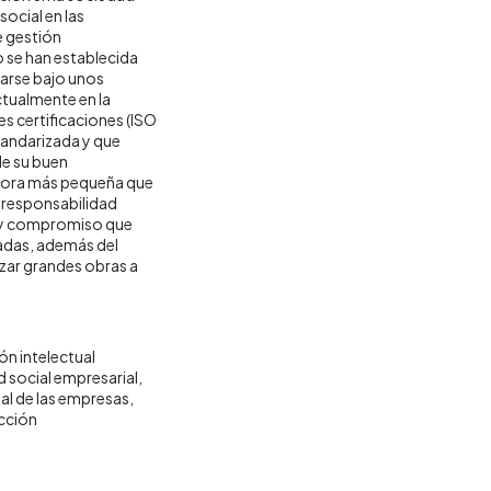
ocial en las
e gestión
 se han establecida
carse bajo unos
tualmente en la
res certificaciones (ISO
andarizada y que
de su buen
ctora más pequeña que
e responsabilidad
ad y compromiso que
cadas, además del
zar grandes obras a
n intelectual
 social empresarial
al de las empresas
ucción