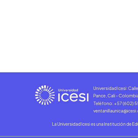
Universidad Icesi: Cal
Pance, Cali - Colombi
Teléfono: +57 (602) 
ventanillaunica@icesi
La Universidad Icesi es una Institución de E