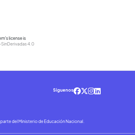
m's license is
SinDerivadas 4.0
Síguenos
r parte del Ministerio de Educación Nacional.