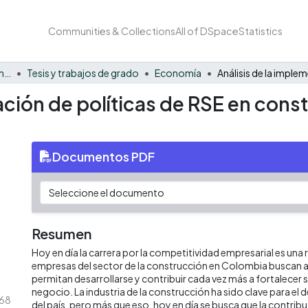
Communities & Collections
All of DSpace
Statistics
Facultad de Negocios y Economía
Tesis y trabajos de grado
Economía
ación de políticas de RSE en cons
Documentos PDF
Resumen
Hoy en día la carrera por la competitividad empresarial es una re
empresas del sector de la construcción en Colombia buscan al
permitan desarrollarse y contribuir cada vez más a fortalecer
negocio. La industria de la construcción ha sido clave para e
.68
del país, pero más que eso, hoy en día se busca que la contrib