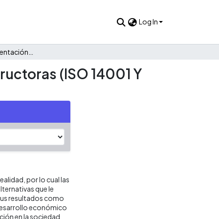
Log In
Análisis de la implementación de políticas de RSE en constructoras (ISO 14001 Y OSHAS 18001)
tructoras (ISO 14001 Y
alidad, por lo cual las
ternativas que le
 sus resultados como
l desarrollo económico
ución en la sociedad