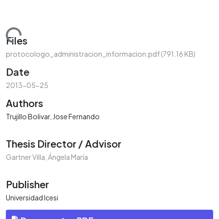
ading...
Files
protocologo_administracion_informacion.pdf
(791.16 KB)
Date
2013-05-25
Authors
Trujillo Bolivar, Jose Fernando
Thesis Director / Advisor
Gartner Villa, Ángela María
Publisher
Universidad Icesi