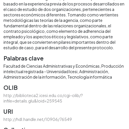
basado en la experiencia previa de los procesos desarrollados en
el caso de estudio de dos organizaciones, pertenecientes a
sectores económicos diferentes. Tomando como vertientes
metodológicas las teorías de la agencia, como parte
fundamental dentro de las relaciones organizacionales, el
contrato psicológico, como elemento de adherencia del
empleado y los aspectos éticos y legislativos, como parte
integral, que se convierten en pilares importantes dentro del
estudio de caso, para el desarrollo del presente protocolo.
Palabras clave
Facultad de Ciencias Administrativas y Económicas
Producción
intelectual registrada - Universidad Icesi
Administración
Administración de la información
Tecnología informática
OLIB
http://biblioteca2.icesi.edu.co/cgi-olib/?
infile=details.glu&loid=259545
URI
http://hdl.handle.net/10906/76549