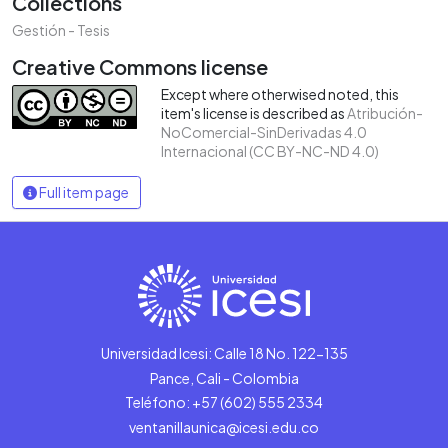
Collections
Gestión - Tesis
Creative Commons license
Except where otherwised noted, this
item's license is described as
Atribución-
NoComercial-SinDerivadas 4.0
Internacional (CC BY-NC-ND 4.0)
Full item page
Universidad Icesi: Calle 18 No. 122-135
Pance, Cali - Colombia
Teléfono: +57 (602) 555 2334
ventanillaunica@icesi.edu.co