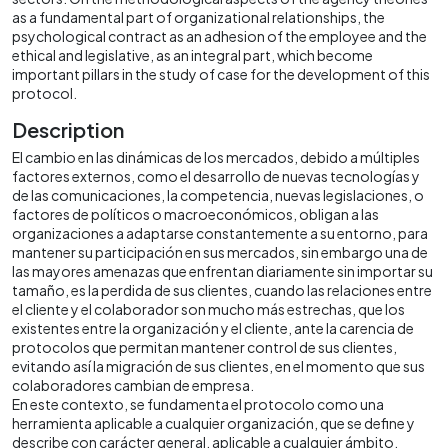
as a fundamental part of organizational relationships, the
psychological contract as an adhesion of the employee and the
ethical and legislative, as an integral part, which become
important pillars in the study of case for the development of this
protocol.
Description
El cambio en las dinámicas de los mercados, debido a múltiples
factores externos, como el desarrollo de nuevas tecnologías y
de las comunicaciones, la competencia, nuevas legislaciones, o
factores de políticos o macroeconómicos, obligan a las
organizaciones a adaptarse constantemente a su entorno, para
mantener su participación en sus mercados, sin embargo una de
las mayores amenazas que enfrentan diariamente sin importar su
tamaño, es la perdida de sus clientes, cuando las relaciones entre
el cliente y el colaborador son mucho más estrechas, que los
existentes entre la organización y el cliente, ante la carencia de
protocolos que permitan mantener control de sus clientes,
evitando así la migración de sus clientes, en el momento que sus
colaboradores cambian de empresa.
En este contexto, se fundamenta el protocolo como una
herramienta aplicable a cualquier organización, que se define y
describe con carácter general, aplicable a cualquier ámbito,