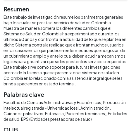
Resumen
Este trabajo de investigación resume los parámetros generales
bajo los cuales se presta el servicio de salud en Colombia.
Muestra de manera somera los diferentes cambios que el
Sistema de Salud en Colombia ha experimentado durante los
últimos 60 años y confronta la actualidad de lo que se plantea en
dicho Sistema contra la realidad que afrontan muchos usuarios
en los casos en los que padecen enfermedades que no gozan de
un cubrimiento amplio y ante lo cual deben acudir a mecanismos
legales para garantizar que se les presten los servicios requeridos.
Este trabajo sirve como soporte para futuras investigaciones
acerca de la falencia que se presenta en el sistema de salud en
Colombia en lo relacionado con la asistencia integral que se les
brinda a pacientes en estado terminal.
Palabras clave
Facultad de Ciencias Administrativas y Económicas
Producción
intelectual registrada - Universidad Icesi
Administración
Cuidados paleativos
Eutanasia
Pacientes terminales;
Entidades
de salud
EPS (Entidades prestadoras de salud)
OLIB