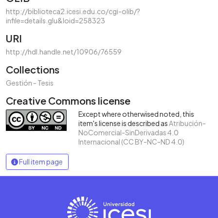
http://biblioteca2.icesi.edu.co/cgi-olib/?
infile=details.glu&loid=258323
URI
http://hdl.handle.net/10906/76559
Collections
Gestión - Tesis
Creative Commons license
Except where otherwised noted, this
item's license is described as
Atribución-
NoComercial-SinDerivadas 4.0
Internacional (CC BY-NC-ND 4.0)
Full item page