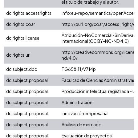
el título del trabajo y el autor.
dc.rights.accessrights
info:eu-repo/semantics/openAccess
dc.rights.coar
http://purl.org/coar/access_right/c
Atribución-NoComercial-SinDerivada
dc.rights.license
Internacional (CC BY-NC-ND 4.0)
http://creativecommons.org/license
dc.rights.uri
nd/4.0/
dc.subject.ddc
TG658.11/V714p
dc.subject.proposal
Facultad de Ciencias Administrativas
dc.subject.proposal
Producción intelectual registrada - Uni
dc.subject.proposal
Administración
dc.subject.proposal
Innovación empresarial
dc.subject.proposal
Análisis de mercado
dc.subject.proposal
Evaluación de proyectos