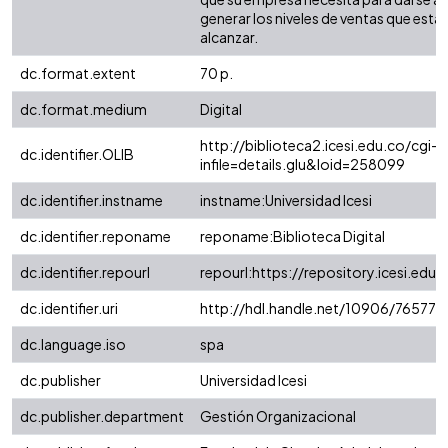
generar los niveles de ventas que est
alcanzar.
dc.format.extent
70 p.
dc.format.medium
Digital
http://biblioteca2.icesi.edu.co/cgi-o
dc.identifier.OLIB
infile=details.glu&loid=258099
dc.identifier.instname
instname:Universidad Icesi
dc.identifier.reponame
reponame:Biblioteca Digital
dc.identifier.repourl
repourl:https://repository.icesi.edu.
dc.identifier.uri
http://hdl.handle.net/10906/76577
dc.language.iso
spa
dc.publisher
Universidad Icesi
dc.publisher.department
Gestión Organizacional