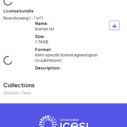
Loading...
License bundle
Now showing
1 - 1 of 1
Name:
license.txt
Size:
1.74 KB
Format:
Item-specific license agreed upon
Loading...
to submission
Description:
Collections
Gestión - Tesis