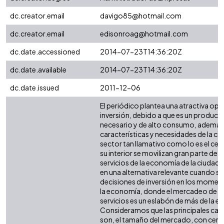
dc.creator.email
davigo85@hotmail.com
dc.creator.email
edisonroag@hotmail.com
dc.date.accessioned
2014-07-23T14:36:20Z
dc.date.available
2014-07-23T14:36:20Z
dc.date.issued
2011-12-06
El periódico plantea una atractiva opc
inversión, debido a que es un produc
necesario y de alto consumo, además s
características y necesidades de la ciu
sector tan llamativo como lo es el cen
su interior se movilizan gran parte de l
servicios de la economía de la ciudad,
en una alternativa relevante cuando se
decisiones de inversión en los momen
la economía, donde el mercadeo de bi
servicios es un eslabón de más de la 
Consideramos que las principales cau
son, el tamaño del mercado, con cerc