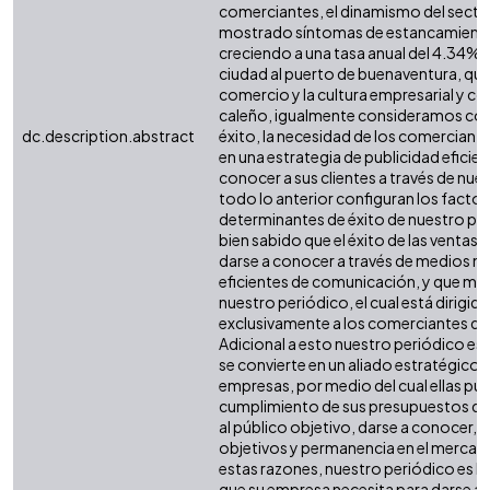
comerciantes, el dinamismo del sector,
mostrado síntomas de estancamiento,
creciendo a una tasa anual del 4.34%, l
ciudad al puerto de buenaventura, que
comercio y la cultura empresarial y co
caleño, igualmente consideramos co
dc.description.abstract
éxito, la necesidad de los comerciant
en una estrategia de publicidad eficie
conocer a sus clientes a través de nue
todo lo anterior configuran los factor
determinantes de éxito de nuestro per
bien sabido que el éxito de las ventas 
darse a conocer a través de medios m
eficientes de comunicación, y que me
nuestro periódico, el cual está dirigid
exclusivamente a los comerciantes del
Adicional a esto nuestro periódico es
se convierte en un aliado estratégico d
empresas, por medio del cual ellas pue
cumplimiento de sus presupuestos de 
al público objetivo, darse a conocer, a
objetivos y permanencia en el mercad
estas razones, nuestro periódico es l
que su empresa necesita para darse a