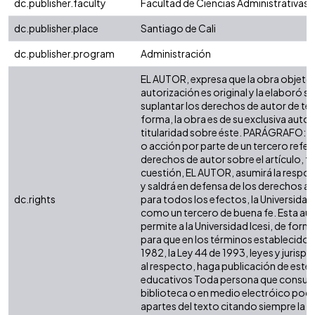
dc.publisher.faculty
Facultad de Ciencias Administrativas
dc.publisher.place
Santiago de Cali
dc.publisher.program
Administración
EL AUTOR, expresa que la obra objeto 
autorización es original y la elaboró si
suplantar los derechos de autor de terc
forma, la obra es de su exclusiva autorí
titularidad sobre éste. PARÁGRAFO: e
o acción por parte de un tercero refer
derechos de autor sobre el artículo, fo
cuestión, EL AUTOR, asumirá la respon
y saldrá en defensa de los derechos a
dc.rights
para todos los efectos, la Universidad 
como un tercero de buena fe. Esta aut
permite a la Universidad Icesi, de forma
para que en los términos establecidos 
1982, la Ley 44 de 1993, leyes y jurisp
al respecto, haga publicación de este 
educativos Toda persona que consulte
biblioteca o en medio electróico podr
apartes del texto citando siempre la fu