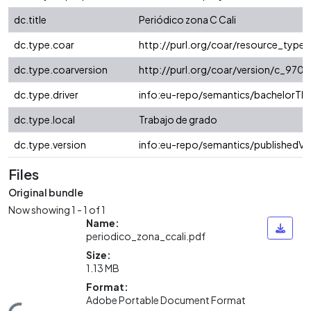
dc.title
Periódico zona C Cali
dc.type.coar
http://purl.org/coar/resource_type/
dc.type.coarversion
http://purl.org/coar/version/c_97
dc.type.driver
info:eu-repo/semantics/bachelorThe
dc.type.local
Trabajo de grado
dc.type.version
info:eu-repo/semantics/publishedVe
Files
Original bundle
Now showing
1 - 1 of 1
Name:
periodico_zona_ccali.pdf
Size:
1.13 MB
Format:
Adobe Portable Document Format