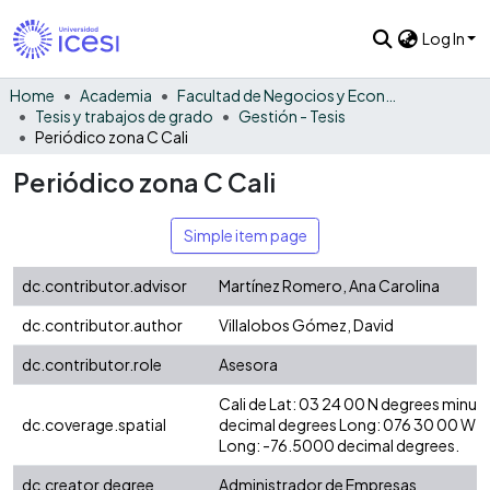
Log In
Home
Academia
Facultad de Negocios y Economía
Tesis y trabajos de grado
Gestión - Tesis
Periódico zona C Cali
Periódico zona C Cali
Simple item page
dc.contributor.advisor
Martínez Romero, Ana Carolina
dc.contributor.author
Villalobos Gómez, David
dc.contributor.role
Asesora
Cali de Lat: 03 24 00 N degrees minut
dc.coverage.spatial
decimal degrees Long: 076 30 00 W d
Long: -76.5000 decimal degrees.
dc.creator.degree
Administrador de Empresas