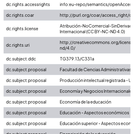
dc.rights.accessrights
info:eu-repo/semantics/openAccess
dc.rights.coar
http://purl.org/coar/access_right/c
Atribución-NoComercial-SinDerivada
dc.rights.license
Internacional (CC BY-NC-ND 4.0)
http://creativecommons.org/license
dc.rights.uri
nd/4.0/
dc.subject.ddc
TG379.13/C331a
dc.subject.proposal
Facultad de Ciencias Administrativas
dc.subject.proposal
Producción intelectual registrada - Uni
dc.subject.proposal
Economía y Negocios Internacionales
dc.subject.proposal
Economía de la educación
dc.subject.proposal
Educación - Aspectos económicos
dc.subject.proposal
Educación superior - Aspectos econ