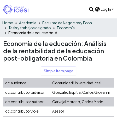
Log In
Home
Academia
Facultad de Negocios y Economía
Tesis y trabajos de grado
Economía
Economía de la educación: Análisis de la rentabilidad de la educación post-obligatoria en Colombia
Economía de la educación: Análisis
de la rentabilidad de la educación
post-obligatoria en Colombia
Simple item page
dc.audience
Comunidad Universidad Icesi
dc.contributor.advisor
González Espitia, Carlos Giovanni
dc.contributor.author
Carvajal Moreno, Carlos Mario
dc.contributor.role
Asesor