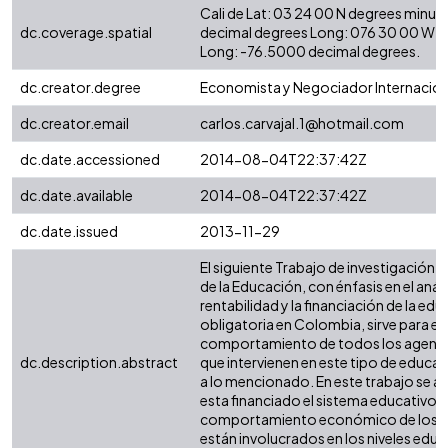
Cali de Lat: 03 24 00 N degrees minut
dc.coverage.spatial
decimal degrees Long: 076 30 00 W d
Long: -76.5000 decimal degrees.
dc.creator.degree
Economista y Negociador Internacion
dc.creator.email
carlos.carvajal.1@hotmail.com
dc.date.accessioned
2014-08-04T22:37:42Z
dc.date.available
2014-08-04T22:37:42Z
dc.date.issued
2013-11-29
El siguiente Trabajo de investigación 
de la Educación, con énfasis en el anális
rentabilidad y la financiación de la ed
obligatoria en Colombia, sirve para en
comportamiento de todos los agent
dc.description.abstract
que intervienen en este tipo de educa
a lo mencionado. En este trabajo se 
esta financiado el sistema educativo 
comportamiento económico de los a
están involucrados en los niveles educ