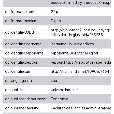
educación media y la educación superi
dc.format.extent
22 p.
dc.format.medium
Digital
http://biblioteca2.icesi.edu.co/cgi-o
dc.identifier.OLIB
infile=details.glu&loid=263235
dc.identifier.instname
instname:Universidad Icesi
dc.identifier.reponame
reponame:Biblioteca Digital
dc.identifier.repourl
repourl:https://repository.icesi.edu.
dc.identifier.uri
http://hdl.handle.net/10906/76641
dc.language.iso
spa
dc.publisher
Universidad Icesi
dc.publisher.department
Economía
dc.publisher.faculty
Facultad de Ciencias Administrativas