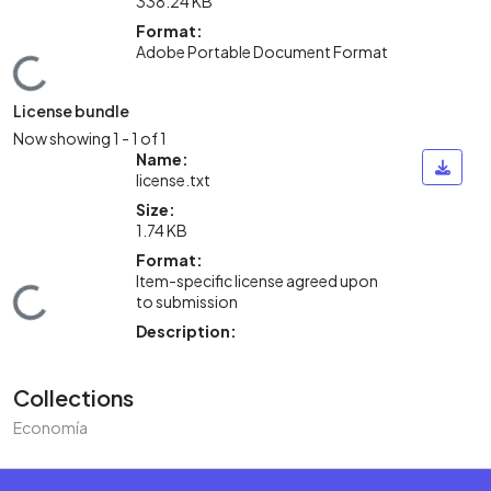
338.24 KB
Format:
Adobe Portable Document Format
Loading...
License bundle
Now showing
1 - 1 of 1
Name:
license.txt
Size:
1.74 KB
Format:
Item-specific license agreed upon
Loading...
to submission
Description:
Collections
Economía