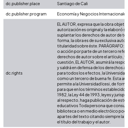
dc.publisher.place
Santiago de Cali
dc.publisher.program
Economía y Negocios Internacionales
EL AUTOR, expresa que la obra objeto 
autorización es original y la elaboró si
suplantar los derechos de autor de terc
forma, la obra es de su exclusiva autorí
titularidad sobre éste. PARÁGRAFO: e
o acción por parte de un tercero refer
derechos de autor sobre el artículo, fo
cuestión, EL AUTOR, asumirá la respon
y saldrá en defensa de los derechos a
dc.rights
para todos los efectos, la Universidad 
como un tercero de buena fe. Esta aut
permite a la Universidad Icesi, de forma
para que en los términos establecidos 
1982, la Ley 44 de 1993, leyes y jurisp
al respecto, haga publicación de este 
educativos Toda persona que consulte
biblioteca o en medio electróico podr
apartes del texto citando siempre la fu
el título del trabajo y el autor.