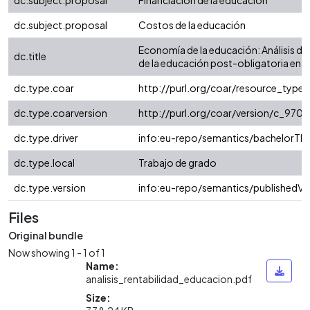
dc.subject.proposal
Financiación de la educación
dc.subject.proposal
Costos de la educación
Economía de la educación: Análisis de 
dc.title
de la educación post-obligatoria en
dc.type.coar
http://purl.org/coar/resource_type/
dc.type.coarversion
http://purl.org/coar/version/c_97
dc.type.driver
info:eu-repo/semantics/bachelorThe
dc.type.local
Trabajo de grado
dc.type.version
info:eu-repo/semantics/publishedVe
Files
Original bundle
Now showing
1 - 1 of 1
Name:
analisis_rentabilidad_educacion.pdf
Size: