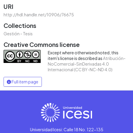
URI
http://hdl.handle.net/10906/76675
Collections
Gestión - Tesis
Creative Commons license
Except where otherwised noted, this
item's license is described as
Atribución-
NoComercial-SinDerivadas 4.0
Internacional (CC BY-NC-ND 4.0)
Full item page
Universidad Icesi: Calle 18 No. 122-135