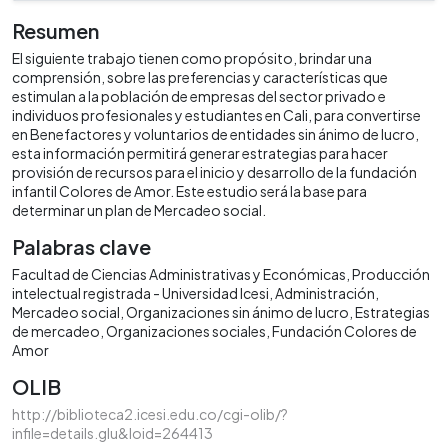
Resumen
El siguiente trabajo tienen como propósito, brindar una
comprensión, sobre las preferencias y características que
estimulan a la población de empresas del sector privado e
individuos profesionales y estudiantes en Cali, para convertirse
en Benefactores y voluntarios de entidades sin ánimo de lucro,
esta información permitirá generar estrategias para hacer
provisión de recursos para el inicio y desarrollo de la fundación
infantil Colores de Amor. Este estudio será la base para
determinar un plan de Mercadeo social.
Palabras clave
Facultad de Ciencias Administrativas y Económicas
Producción
intelectual registrada - Universidad Icesi
Administración
Mercadeo social
Organizaciones sin ánimo de lucro
Estrategias
de mercadeo
Organizaciones sociales
Fundación Colores de
Amor
OLIB
http://biblioteca2.icesi.edu.co/cgi-olib/?
infile=details.glu&loid=264413