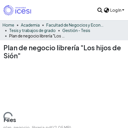
Log In
Home
Academia
Facultad de Negocios y Economía
Tesis y trabajos de grado
Gestión - Tesis
Plan de negocio librería "Los hijos de Sión"
Plan de negocio librería "Los hijos de
Sión"
Loading...
Files
plan_negocio_libreria.pdf
(2.05 MB)