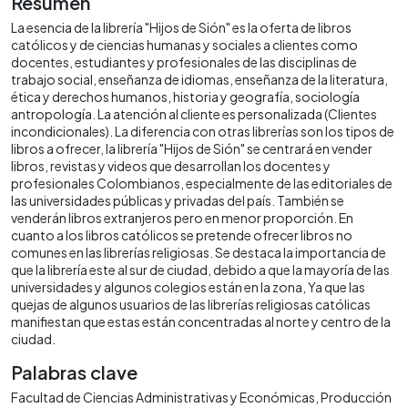
Resumen
La esencia de la librería "Hijos de Sión" es la oferta de libros
católicos y de ciencias humanas y sociales a clientes como
docentes, estudiantes y profesionales de las disciplinas de
trabajo social, enseñanza de idiomas, enseñanza de la literatura,
ética y derechos humanos, historia y geografía, sociología
antropología. La atención al cliente es personalizada (Clientes
incondicionales). La diferencia con otras librerías son los tipos de
libros a ofrecer, la librería "Hijos de Sión" se centrará en vender
libros, revistas y videos que desarrollan los docentes y
profesionales Colombianos, especialmente de las editoriales de
las universidades públicas y privadas del país. También se
venderán libros extranjeros pero en menor proporción. En
cuanto a los libros católicos se pretende ofrecer libros no
comunes en las librerías religiosas. Se destaca la importancia de
que la librería este al sur de ciudad, debido a que la mayoría de las
universidades y algunos colegios están en la zona, Ya que las
quejas de algunos usuarios de las librerías religiosas católicas
manifiestan que estas están concentradas al norte y centro de la
ciudad.
Palabras clave
Facultad de Ciencias Administrativas y Económicas
Producción