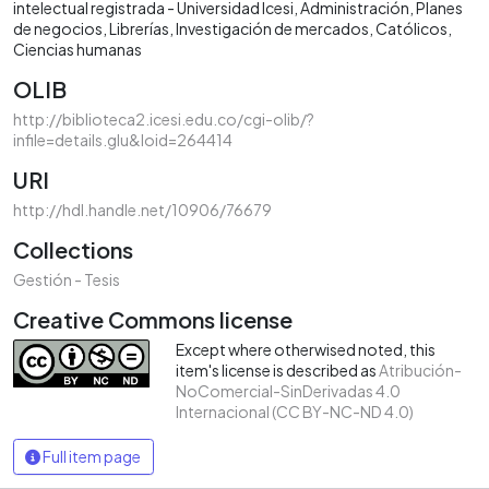
intelectual registrada - Universidad Icesi
Administración
Planes
de negocios
Librerías
Investigación de mercados
Católicos
Ciencias humanas
OLIB
http://biblioteca2.icesi.edu.co/cgi-olib/?
infile=details.glu&loid=264414
URI
http://hdl.handle.net/10906/76679
Collections
Gestión - Tesis
Creative Commons license
Except where otherwised noted, this
item's license is described as
Atribución-
NoComercial-SinDerivadas 4.0
Internacional (CC BY-NC-ND 4.0)
Full item page