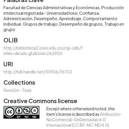
Facultad de Ciencias Administrativas y Económicas
Producción
intelectual registrada - Universidad Icesi
Confianza
Administración
Desempeño
Aprendizaje
Comportamiento
individual
Grupos de trabajo
Desempeño de grupos
Trabajo en
grupo
OLIB
http://biblioteca2.icesi.edu.co/cgi-olib/?
infile=details.glu&loid=262920
URI
http://hdl.handle.net/10906/76702
Collections
Gestión - Tesis
Creative Commons license
Except where otherwised noted, this
item's license is described as
Atribución-
NoComercial-SinDerivadas 4.0
Internacional (CC BY-NC-ND 4.0)