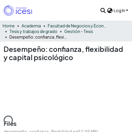
Log In
Home
Academia
Facultad de Negocios y Economía
Tesis y trabajos de grado
Gestión - Tesis
Desempeño: confianza, flexibilidad y capital psicológico
Desempeño: confianza, flexibilidad
y capital psicológico
ding...
Files
desempeño_confianza_flexibilidad.pdf
(1.95 MB)