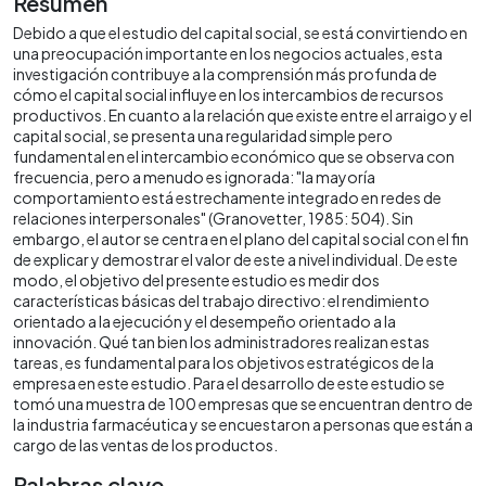
Resumen
Debido a que el estudio del capital social, se está convirtiendo en
una preocupación importante en los negocios actuales, esta
investigación contribuye a la comprensión más profunda de
cómo el capital social influye en los intercambios de recursos
productivos. En cuanto a la relación que existe entre el arraigo y el
capital social, se presenta una regularidad simple pero
fundamental en el intercambio económico que se observa con
frecuencia, pero a menudo es ignorada: "la mayoría
comportamiento está estrechamente integrado en redes de
relaciones interpersonales" (Granovetter, 1985: 504). Sin
embargo, el autor se centra en el plano del capital social con el fin
de explicar y demostrar el valor de este a nivel individual. De este
modo, el objetivo del presente estudio es medir dos
características básicas del trabajo directivo: el rendimiento
orientado a la ejecución y el desempeño orientado a la
innovación. Qué tan bien los administradores realizan estas
tareas, es fundamental para los objetivos estratégicos de la
empresa en este estudio. Para el desarrollo de este estudio se
tomó una muestra de 100 empresas que se encuentran dentro de
la industria farmacéutica y se encuestaron a personas que están a
cargo de las ventas de los productos.
Palabras clave