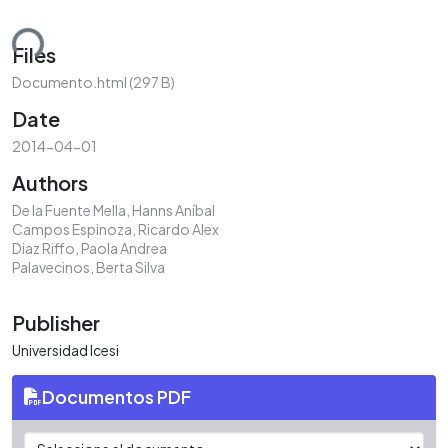
ding...
Files
Documento.html
(297 B)
Date
2014-04-01
Authors
De la Fuente Mella, Hanns Aníbal
Campos Espinoza, Ricardo Alex
Diaz Riffo, Paola Andrea
Palavecinos, Berta Silva
Publisher
Universidad Icesi
Documentos PDF