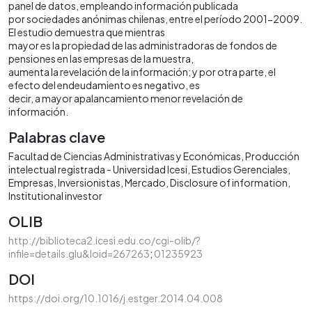
panel de datos, empleando información publicada
por sociedades anónimas chilenas, entre el período 2001-2009.
El estudio demuestra que mientras
mayor es la propiedad de las administradoras de fondos de
pensiones en las empresas de la muestra,
aumenta la revelación de la información; y por otra parte, el
efecto del endeudamiento es negativo, es
decir, a mayor apalancamiento menor revelación de
información.
Palabras clave
Facultad de Ciencias Administrativas y Económicas
Producción
intelectual registrada - Universidad Icesi
Estudios Gerenciales
Empresas
Inversionistas
Mercado
Disclosure of information
Institutional investor
OLIB
http://biblioteca2.icesi.edu.co/cgi-olib/?
infile=details.glu&loid=267263
;
01235923
DOI
https://doi.org/10.1016/j.estger.2014.04.008