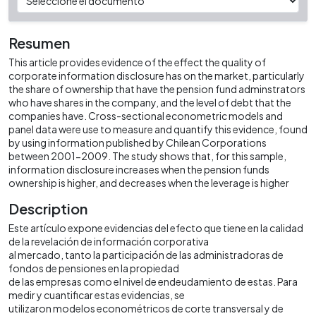
Resumen
This article provides evidence of the effect the quality of
corporate information disclosure has on the market, particularly
the share of ownership that have the pension fund adminstrators
who have shares in the company, and the level of debt that the
companies have. Cross-sectional econometric models and
panel data were use to measure and quantify this evidence, found
by using information published by Chilean Corporations
between 2001-2009. The study shows that, for this sample,
information disclosure increases when the pension funds
ownership is higher, and decreases when the leverage is higher
Description
Este artículo expone evidencias del efecto que tiene en la calidad
de la revelación de información corporativa
al mercado, tanto la participación de las administradoras de
fondos de pensiones en la propiedad
de las empresas como el nivel de endeudamiento de estas. Para
medir y cuantificar estas evidencias, se
utilizaron modelos econométricos de corte transversal y de