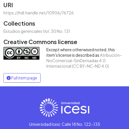
URI
https://hdl.handle.net/10906/76726
Collections
Estudios gerenciales Vol. 30 No. 131
Creative Commons license
Except where otherwised noted, this
item's license is described as
Atribución-
NoComercial-SinDerivadas 4.0
Internacional (CC BY-NC-ND 4.0)
Full item page
Universidad Icesi: Calle 18 No. 122-135