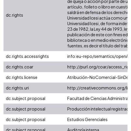
de queja o acción por parte de un
artículo, folleto o libro en cuest
saldrá en defensa de los derechos
dc.rights
Universidad Icesi actúa como un t
Universidad Icesi, de forma indefi
23 de 1982, la Ley 44 de 1993, ley
publicación de este con fines edu
biblioteca o en medio electrónico
fuentes, es decir el título del traba
dc.rights.accessrights
info:eu-repo/semantics/openAc
dc.rights.coar
http://purl.org/coar/access_rig
dc.rights.license
Atribución-NoComercial-SinDeri
dc.rights.uri
http://creativecommons.org/li
dc.subject.proposal
Facultad de Ciencias Administra
dc.subject.proposal
Producción intelectual registrada 
dc.subject.proposal
Estudios Gerenciales
dc.subject.proposal
Auditoría interna