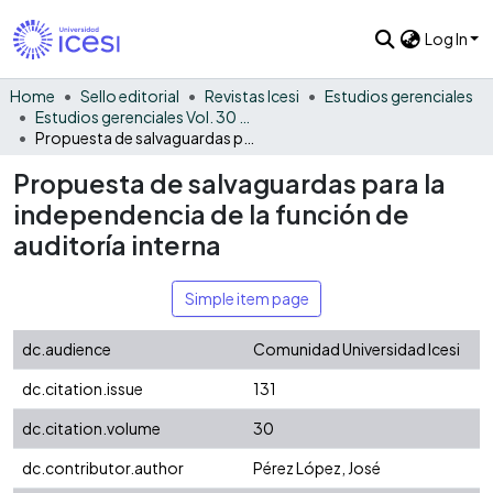
Log In
Home
Sello editorial
Revistas Icesi
Estudios gerenciales
Estudios gerenciales Vol. 30 No. 131
Propuesta de salvaguardas para la independencia de la función de auditoría interna
Propuesta de salvaguardas para la
independencia de la función de
auditoría interna
Simple item page
dc.audience
Comunidad Universidad Icesi
dc.citation.issue
131
dc.citation.volume
30
dc.contributor.author
Pérez López, José