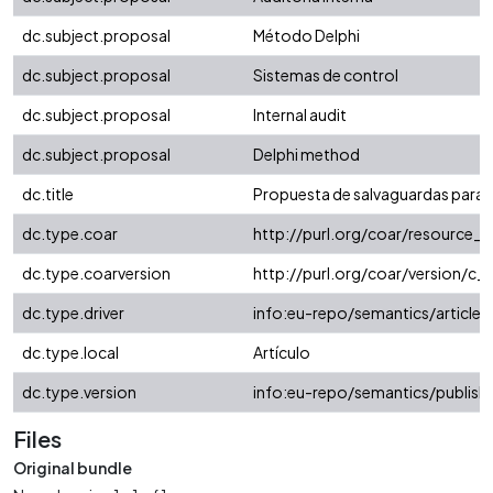
dc.subject.proposal
Método Delphi
dc.subject.proposal
Sistemas de control
dc.subject.proposal
Internal audit
dc.subject.proposal
Delphi method
dc.title
Propuesta de salvaguardas para la
dc.type.coar
http://purl.org/coar/resource_
dc.type.coarversion
http://purl.org/coar/version/
dc.type.driver
info:eu-repo/semantics/article
dc.type.local
Artículo
dc.type.version
info:eu-repo/semantics/publish
Files
Original bundle