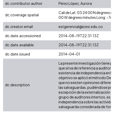
dc.contributor.author
Pérez López, Aurora
Cali de Lat: 03 24 00 N degrees 
dc.coverage.spatial
00 W degrees minutes Long: -76
dc.creator.email
estgerencial@icesi.edu.co
dc.date.accessioned
2014-08-19T22:31:13Z
dc.date.available
2014-08-19T22:31:13Z
dc.date.issued
2014-04-01
La presente investigación tiene 
que sirva de referencia a auditores
existencia de independencia en la 
objetivo se aplicó el método Delp
que no existen opiniones diferen
dc.description
las salvaguardas, pudiéndose pro
excepción de la externalización de 
grupo de auditores internos, es
independencia sobre las actividade
salvaguarda considerada de for