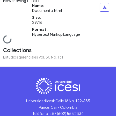
Now showing
1 - 1 of 1
Name:
Documento.html
Size:
297 B
Format:
Hypertext Markup Language
Loading...
Collections
Estudios gerenciales Vol. 30 No. 131
Universidad Icesi: Calle 18 No. 122-135
Pance, Cali - Colombia
Teléfono: +57 (602) 555 2334