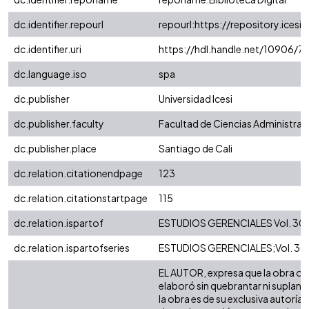
dc.identifier.repourl
repourl:https://repository.icesi.
dc.identifier.uri
https://hdl.handle.net/10906/7
dc.language.iso
spa
dc.publisher
Universidad Icesi
dc.publisher.faculty
Facultad de Ciencias Administra
dc.publisher.place
Santiago de Cali
dc.relation.citationendpage
123
dc.relation.citationstartpage
115
dc.relation.ispartof
ESTUDIOS GERENCIALES Vol. 30 No
dc.relation.ispartofseries
ESTUDIOS GERENCIALES;Vol. 30 
EL AUTOR, expresa que la obra obje
elaboró sin quebrantar ni suplanta
la obra es de su exclusiva autoría