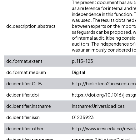
The present document has as its 
as a reference for internal and reg
independence in this function. To
was used. The results obtained d
dc.description.abstract
between experts on the importanc
safeguards can be proposed, with
of internal audit, it being conside
auditors. The independence of aud
was unanimously considered to b
dc.format.extent
p. 115-123
dc.format.medium
Digital
dc.identifier.OLIB
http://biblioteca2.icesi.edu.co/
dc.identifier.doi
https://doi.org/10.1016/j.estger
dc.identifier.instname
instname:Universidad Icesi
dc.identifier.issn
01235923
dc.identifier.other
http://www.icesi.edu.co/revista
dc.identifier.reponame
reponame:Biblioteca Digital