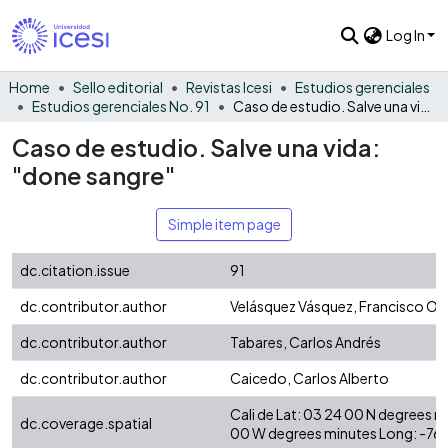
Log In
Home
Sello editorial
Revistas Icesi
Estudios gerenciales
Estudios gerenciales No. 91
Caso de estudio. Salve una vida: "done sangre"
Caso de estudio. Salve una vida:
"done sangre"
Simple item page
dc.citation.issue
91
dc.contributor.author
Velásquez Vásquez, Francisco Or
dc.contributor.author
Tabares, Carlos Andrés
dc.contributor.author
Caicedo, Carlos Alberto
Cali de Lat: 03 24 00 N degrees 
dc.coverage.spatial
00 W degrees minutes Long: -76