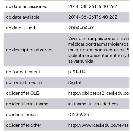
dc.date.accessioned
2014-08-26T16:40:26Z
dc.date.available
2014-08-26T16:40:26Z
dc.date.issued
2004-04-01
Vivimos en un país con un alto índ
médicas por traumas violentos, so
dc.description.abstract
muerte en personas entre los 15 y
violenta se presentan entre 8 y 
salvar su vida.
dc.format.extent
p. 91-114
dc.format.medium
Digital
dc.identifier.OLIB
http://biblioteca2.icesi.edu.co/
dc.identifier.instname
instname:Universidad Icesi
dc.identifier.issn
01235923
dc.identifier.other
http://www.icesi.edu.co/revistas