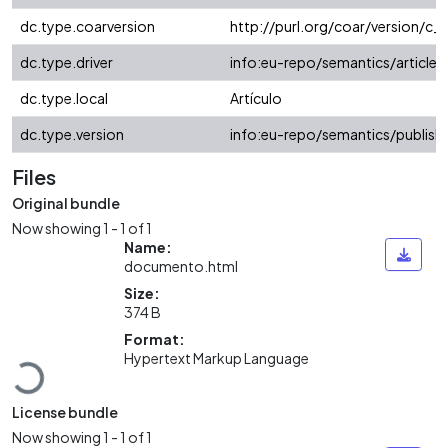
dc.type.coarversion
http://purl.org/coar/version/
dc.type.driver
info:eu-repo/semantics/article
dc.type.local
Artículo
dc.type.version
info:eu-repo/semantics/publish
Files
Original bundle
Now showing
1 - 1 of 1
Name:
documento.html
Size:
374 B
Format:
Loading...
Hypertext Markup Language
License bundle
Now showing
1 - 1 of 1