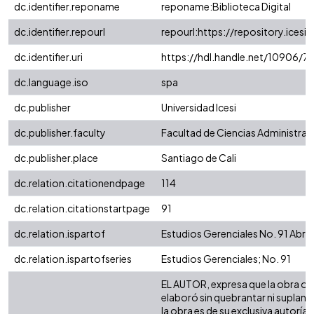
dc.identifier.reponame
reponame:Biblioteca Digital
dc.identifier.repourl
repourl:https://repository.icesi.
dc.identifier.uri
https://hdl.handle.net/10906/7
dc.language.iso
spa
dc.publisher
Universidad Icesi
dc.publisher.faculty
Facultad de Ciencias Administra
dc.publisher.place
Santiago de Cali
dc.relation.citationendpage
114
dc.relation.citationstartpage
91
dc.relation.ispartof
Estudios Gerenciales No. 91 Abri
dc.relation.ispartofseries
Estudios Gerenciales; No. 91
EL AUTOR, expresa que la obra obje
elaboró sin quebrantar ni suplanta
la obra es de su exclusiva autoría