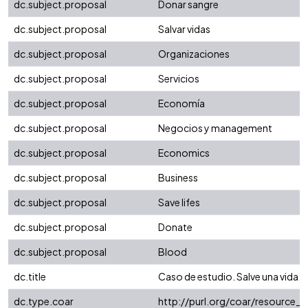
dc.subject.proposal
Donar sangre
dc.subject.proposal
Salvar vidas
dc.subject.proposal
Organizaciones
dc.subject.proposal
Servicios
dc.subject.proposal
Economía
dc.subject.proposal
Negocios y management
dc.subject.proposal
Economics
dc.subject.proposal
Business
dc.subject.proposal
Save lifes
dc.subject.proposal
Donate
dc.subject.proposal
Blood
dc.title
Caso de estudio. Salve una vida: 
dc.type.coar
http://purl.org/coar/resource_