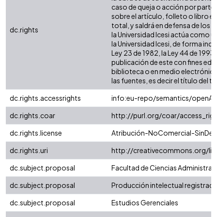
caso de queja o acción por parte 
sobre el artículo, folleto o libro
total, y saldrá en defensa de los
dc.rights
la Universidad Icesi actúa como u
la Universidad Icesi, de forma ind
Ley 23 de 1982, la Ley 44 de 1993,
publicación de este con fines edu
biblioteca o en medio electrónic
las fuentes, es decir el título del t
dc.rights.accessrights
info:eu-repo/semantics/openAc
dc.rights.coar
http://purl.org/coar/access_rig
dc.rights.license
Atribución-NoComercial-SinDeri
dc.rights.uri
http://creativecommons.org/li
dc.subject.proposal
Facultad de Ciencias Administra
dc.subject.proposal
Producción intelectual registrada 
dc.subject.proposal
Estudios Gerenciales