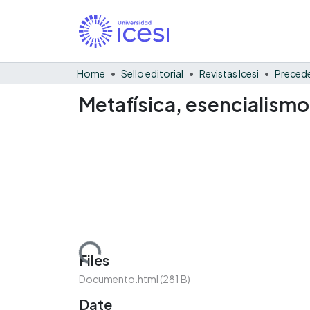
Home
Sello editorial
Revistas Icesi
Precede
Metafísica, esencialismo
Loading...
Files
Documento.html
(281 B)
Date