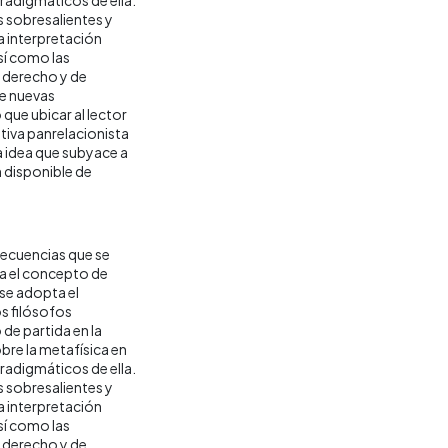
 sobresalientes y
a interpretación
sí como las
 derecho y de
ue nuevas
que ubicar al lector
ativa panrelacionista
La idea que subyace a
n disponible de
nsecuencias que se
ra el concepto de
 se adopta el
s filósofos
de partida en la
obre la metafísica en
radigmáticos de ella.
 sobresalientes y
a interpretación
sí como las
 derecho y de