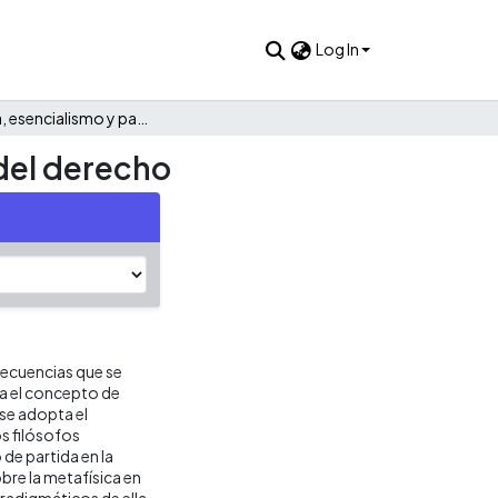
Log In
Metafísica, esencialismo y panrelacionismo en la filosofía del derecho
 del derecho
nsecuencias que se
ra el concepto de
 se adopta el
s filósofos
de partida en la
obre la metafísica en
radigmáticos de ella.