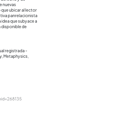
ue nuevas
que ubicar al lector
ativa panrelacionista
La idea que subyace a
n disponible de
al registrada -
y
Metaphysics
&loid=268135