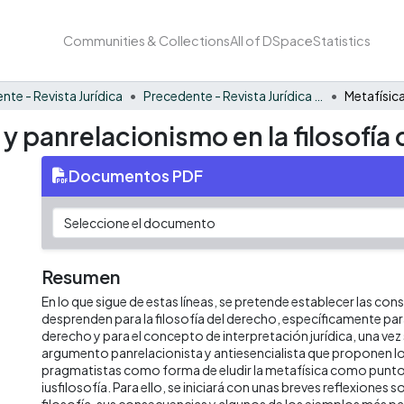
Communities & Collections
All of DSpace
Statistics
nte - Revista Jurídica
Precedente - Revista Jurídica Vol. 4
 y panrelacionismo en la filosofía
Documentos PDF
Resumen
En lo que sigue de estas líneas, se pretende establecer las co
desprenden para la filosofía del derecho, específicamente pa
derecho y para el concepto de interpretación jurídica, una vez
argumento panrelacionista y antiesencialista que proponen lo
pragmatistas como forma de eludir la metafísica como punto 
iusfilosofía. Para ello, se iniciará con unas breves reflexiones s
filosofía, sus consecuencias y algunos de los ejemplos más pa