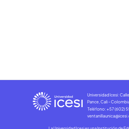
Universidad Icesi: Cal
Pance, Cali - Colombi
Teléfono: +57 (602) 
ventanillaunica@icesi
La Universidad Icesi es una Institución de E