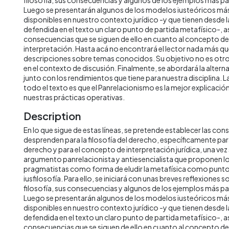
Luego se presentarán algunos de los modelos iusteóricos más
disponibles en nuestro contexto jurídico -y que tienen desde l
defendida en el texto un claro punto de partida metafísico-, a
consecuencias que se siguen de ello en cuanto al concepto de
interpretación. Hasta acá no encontrará el lector nada más q
descripciones sobre temas conocidos. Su objetivo no es otro 
en el contexto de discusión. Finalmente, se abordará la altern
junto con los rendimientos que tiene para nuestra disciplina. 
todo el texto es que el Panrelacionismo es la mejor explicació
nuestras prácticas operativas.
Description
En lo que sigue de estas líneas, se pretende establecer las co
desprenden para la filosofía del derecho, específicamente pa
derecho y para el concepto de interpretación jurídica, una vez
argumento panrelacionista y antiesencialista que proponen lo
pragmatistas como forma de eludir la metafísica como punto 
iusfilosofía. Para ello, se iniciará con unas breves reflexiones s
filosofía, sus consecuencias y algunos de los ejemplos más pa
Luego se presentarán algunos de los modelos iusteóricos más
disponibles en nuestro contexto jurídico -y que tienen desde l
defendida en el texto un claro punto de partida metafísico-, a
consecuencias que se siguen de ello en cuanto al concepto de