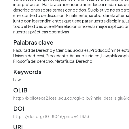
interpretación. Hasta acá no encontrará el lector nada más q
descripciones sobre temas conocidos. Su objetivo no es otro 
en el contexto de discusión. Finalmente, se abordará la altern
junto con los rendimientos que tiene para nuestra disciplina. 
todo el texto es que el Panrelacionismo es la mejor explicació
nuestras prácticas operativas.
Palabras clave
Facultad de Derecho y Ciencias Sociales
Producción intelectu
Universidad Icesi
Precedente: Anuario Juridico
Law philosoph
Filosofía del derecho
Metafísica
Derecho
Keywords
Law
OLIB
http://biblioteca2.icesi.edu.co/cgi-olib/?infile=details.glu
DOI
https://doi.org/10.18046/prec.v4.1833
URI