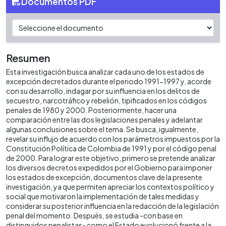
Documentos PDF
Resumen
Esta investigación busca analizar cada uno de los estados de
excepción decretados durante el periodo 1991-1997 y, acorde
con su desarrollo, indagar por su influencia en los delitos de
secuestro, narcotráfico y rebelión, tipificados en los códigos
penales de 1980 y 2000. Posteriormente, hacer una
comparación entre las dos legislaciones penales y adelantar
algunas conclusiones sobre el tema. Se busca, igualmente,
revelar su influjo de acuerdo con los parámetros impuestos por la
Constitución Política de Colombia de 1991 y por el código penal
de 2000. Para lograr este objetivo, primero se pretende analizar
los diversos decretos expedidos por el Gobierno para imponer
los estados de excepción, documentos clave de la presente
investigación, ya que permiten apreciar los contextos político y
social que motivaron la implementación de tales medidas y
considerar su posterior influencia en la redacción de la legislación
penal del momento. Después, se estudia -con base en
distinguidos penalistas- como el Estado evolucionó frente a la