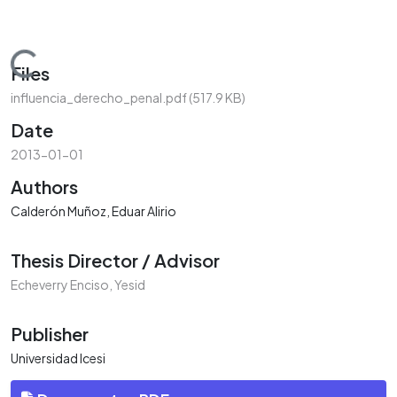
Loading...
Files
influencia_derecho_penal.pdf
(517.9 KB)
Date
2013-01-01
Authors
Calderón Muñoz, Eduar Alirio
Thesis Director / Advisor
Echeverry Enciso, Yesid
Publisher
Universidad Icesi