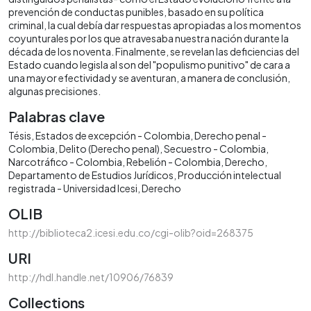
prevención de conductas punibles, basado en su política
criminal, la cual debía dar respuestas apropiadas a los momentos
coyunturales por los que atravesaba nuestra nación durante la
década de los noventa. Finalmente, se revelan las deficiencias del
Estado cuando legisla al son del "populismo punitivo" de cara a
una mayor efectividad y se aventuran, a manera de conclusión,
algunas precisiones.
Palabras clave
Tésis
Estados de excepción - Colombia
Derecho penal -
Colombia
Delito (Derecho penal)
Secuestro - Colombia
Narcotráfico - Colombia
Rebelión - Colombia
Derecho
Departamento de Estudios Jurídicos
Producción intelectual
registrada - Universidad Icesi
Derecho
OLIB
http://biblioteca2.icesi.edu.co/cgi-olib?oid=268375
URI
http://hdl.handle.net/10906/76839
Collections