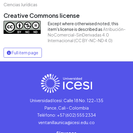
Ciencias Jurídicas
Creative Commons license
Except where otherwised noted, this
item's license is described as
Atribución-
NoComercial-SinDerivadas 4.0
Internacional (CC BY-NC-ND 4.0)
Full item page
Universidad Icesi: Calle 18 No. 122-135
Pance, Cali - Colombia
Teléfono: +57 (602) 555 2334
ventanillaunica@icesi.edu.co