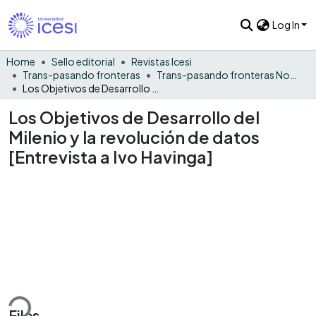
Log In
Home
Sello editorial
Revistas Icesi
Trans-pasando fronteras
Trans-pasando fronteras No. 4
Los Objetivos de Desarrollo del Milenio y la revolución de datos [Entrevista a Ivo Havinga]
Los Objetivos de Desarrollo del
Milenio y la revolución de datos
[Entrevista a Ivo Havinga]
ding...
Files