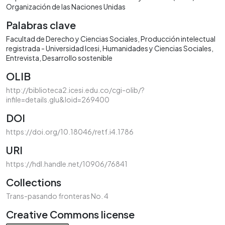
Organización de las Naciones Unidas
Palabras clave
Facultad de Derecho y Ciencias Sociales
Producción intelectual
registrada - Universidad Icesi
Humanidades y Ciencias Sociales
Entrevista
Desarrollo sostenible
OLIB
http://biblioteca2.icesi.edu.co/cgi-olib/?
infile=details.glu&loid=269400
DOI
https://doi.org/10.18046/retf.i4.1786
URI
https://hdl.handle.net/10906/76841
Collections
Trans-pasando fronteras No. 4
Creative Commons license