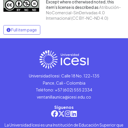
Except where otherwised noted, this
item's license is described as
Atribución-
NoComercial-SinDerivadas 4.0
Internacional (CC BY-NC-ND 4.0)
Full item page
Universidad Icesi: Calle 18 No. 122-135
Pance, Cali - Colombia
Teléfono: +57 (602) 555 2334
ventanillaunica@icesi.edu.co
Síguenos
La Universidad Icesi es una Institución de Educación Superior que