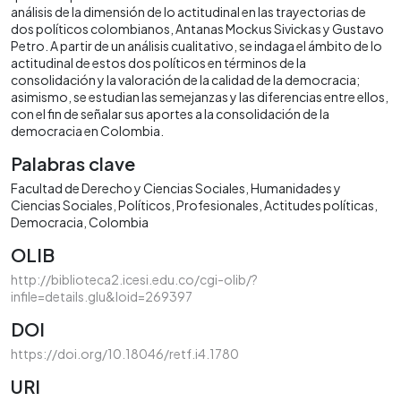
análisis de la dimensión de lo actitudinal en las trayectorias de
dos políticos colombianos, Antanas Mockus Sivickas y Gustavo
Petro. A partir de un análisis cualitativo, se indaga el ámbito de lo
actitudinal de estos dos políticos en términos de la
consolidación y la valoración de la calidad de la democracia;
asimismo, se estudian las semejanzas y las diferencias entre ellos,
con el fin de señalar sus aportes a la consolidación de la
democracia en Colombia.
Palabras clave
Facultad de Derecho y Ciencias Sociales
Humanidades y
Ciencias Sociales
Políticos
Profesionales
Actitudes políticas
Democracia
Colombia
OLIB
http://biblioteca2.icesi.edu.co/cgi-olib/?
infile=details.glu&loid=269397
DOI
https://doi.org/10.18046/retf.i4.1780
URI