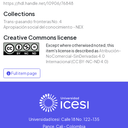
https://hdl.handle.net/10906/76848
Collections
Trans-pasando fronteras No. 4
Apropiación social del conocimiento - NEX
Creative Commons license
Except where otherwised noted, this
item's license is described as
Atribución-
NoComercial-SinDerivadas 4.0
Internacional (CC BY-NC-ND 4.0)
Full item page
Universidad Icesi: Calle 18 No. 122-135
Pance, Cali - Colombia