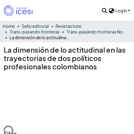
Log In
Home
Sello editorial
Revistas Icesi
Trans-pasando fronteras
Trans-pasando fronteras No. 4
La dimensión de lo actitudinal en las trayectorias de dos políticos profesionales colombianos
La dimensión de lo actitudinal en las
trayectorias de dos políticos
profesionales colombianos
ding...
Files