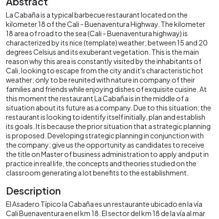
Abstract
La Cabaña is a typical barbecue restaurant located on the
kilometer 18 of the Cali - Buenaventura Highway. The kilometer
18 area of road to the sea (Cali - Buenaventura highway) is
characterized by its nice (template) weather; between 15 and 20
degrees Celsius and its exuberant vegetation. This is the main
reason why this area is constantly visited by the inhabitants of
Cali, looking to escape from the city and it's characteristic hot
weather; only to be reunited with nature in company of their
families and friends while enjoying dishes of exquisite cuisine. At
this moment the restaurant La Cabaña is in the middle of a
situation about its future as a company. Due to this situation; the
restaurant is looking to identify itself initially, plan and establish
its goals. It is because the prior situation that a strategic planning
is proposed. Developing strategic planning in conjunction with
the company; give us the opportunity as candidates to receive
the title on Master of business administration to apply and put in
practice in real life, the concepts and theories studied on the
classroom generating a lot benefits to the establishment.
Description
El Asadero Típico la Cabaña es un restaurante ubicado en la vía
Cali Buenaventura en el km 18. El sector del km 18 de la vía al mar