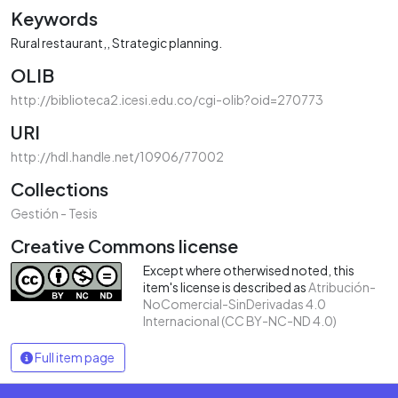
Keywords
Rural restaurant,
Strategic planning.
OLIB
http://biblioteca2.icesi.edu.co/cgi-olib?oid=270773
URI
http://hdl.handle.net/10906/77002
Collections
Gestión - Tesis
Creative Commons license
Except where otherwised noted, this
item's license is described as
Atribución-
NoComercial-SinDerivadas 4.0
Internacional (CC BY-NC-ND 4.0)
Full item page