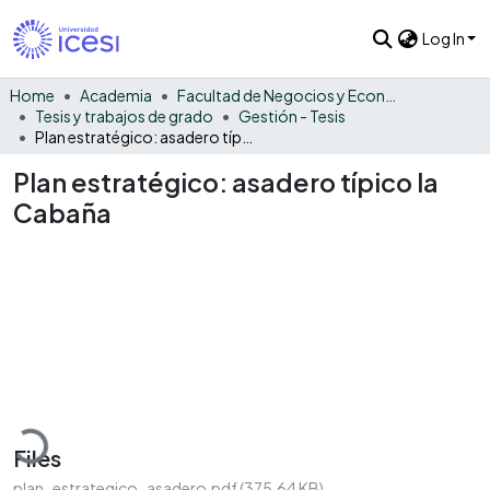
Log In
Home
Academia
Facultad de Negocios y Economía
Tesis y trabajos de grado
Gestión - Tesis
Plan estratégico: asadero típico la Cabaña
Plan estratégico: asadero típico la
Cabaña
Loading...
Files
plan_estrategico_asadero.pdf
(375.64 KB)