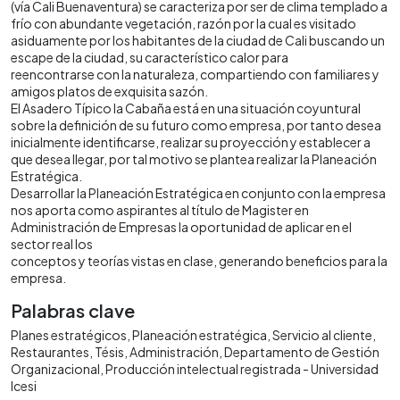
(vía Cali Buenaventura) se caracteriza por ser de clima templado a
frío con abundante vegetación, razón por la cual es visitado
asiduamente por los habitantes de la ciudad de Cali buscando un
escape de la ciudad, su característico calor para
reencontrarse con la naturaleza, compartiendo con familiares y
amigos platos de exquisita sazón.
El Asadero Típico la Cabaña está en una situación coyuntural
sobre la definición de su futuro como empresa, por tanto desea
inicialmente identificarse, realizar su proyección y establecer a
que desea llegar, por tal motivo se plantea realizar la Planeación
Estratégica.
Desarrollar la Planeación Estratégica en conjunto con la empresa
nos aporta como aspirantes al título de Magister en
Administración de Empresas la oportunidad de aplicar en el
sector real los
conceptos y teorías vistas en clase, generando beneficios para la
empresa.
Palabras clave
Planes estratégicos
Planeación estratégica
Servicio al cliente
Restaurantes
Tésis
Administración
Departamento de Gestión
Organizacional
Producción intelectual registrada - Universidad
Icesi