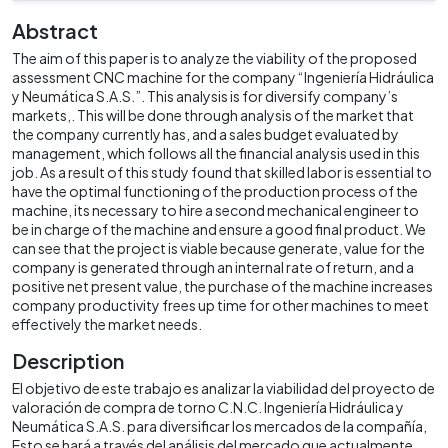
Abstract
The aim of this paper is to analyze the viability of the proposed
assessment CNC machine for the company “Ingeniería Hidráulica
y Neumática S.A.S.”. This analysis is for diversify company’s
markets,. This will be done through analysis of the market that
the company currently has, and a sales budget evaluated by
management, which follows all the financial analysis used in this
job. As a result of this study found that skilled labor is essential to
have the optimal functioning of the production process of the
machine, its necessary to hire a second mechanical engineer to
be in charge of the machine and ensure a good final product. We
can see that the project is viable because generate, value for the
company is generated through an internal rate of return, and a
positive net present value, the purchase of the machine increases
company productivity frees up time for other machines to meet
effectively the market needs.
Description
El objetivo de este trabajo es analizar la viabilidad del proyecto de
valoración de compra de torno C.N.C. Ingeniería Hidráulica y
Neumática S.A.S. para diversificar los mercados de la compañía,
Esto se hará a través del análisis del mercado que actualmente