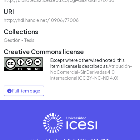
URI
http://hdl.handle.net/10906/77008
Collections
Gestión - Tesis
Creative Commons license
Except where otherwised noted, this
item's license is described as
Atribución-
NoComercial-SinDerivadas 4.0
Internacional (CC BY-NC-ND 4.0)
Full item page