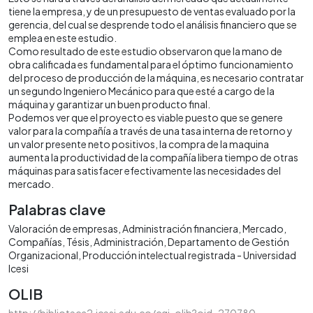
tiene la empresa, y de un presupuesto de ventas evaluado por la
gerencia, del cual se desprende todo el análisis financiero que se
emplea en este estudio.
Como resultado de este estudio observaron que la mano de
obra calificada es fundamental para el óptimo funcionamiento
del proceso de producción de la máquina, es necesario contratar
un segundo Ingeniero Mecánico para que esté a cargo de la
máquina y garantizar un buen producto final.
Podemos ver que el proyecto es viable puesto que se genere
valor para la compañía a través de una tasa interna de retorno y
un valor presente neto positivos, la compra de la maquina
aumenta la productividad de la compañía libera tiempo de otras
máquinas para satisfacer efectivamente las necesidades del
mercado.
Palabras clave
Valoración de empresas
Administración financiera
Mercado
Compañías
Tésis
Administración
Departamento de Gestión
Organizacional
Producción intelectual registrada - Universidad
Icesi
OLIB
http://biblioteca2.icesi.edu.co/cgi-olib?oid=270780