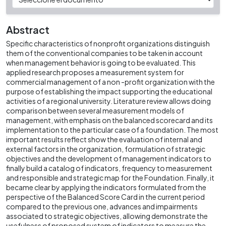
Abstract
Specific characteristics of nonprofit organizations distinguish
them of the conventional companies to be taken in account
when management behavior is going to be evaluated. This
applied research proposes a measurement system for
commercial management of a non -profit organization with the
purpose of establishing the impact supporting the educational
activities of a regional university. Literature review allows doing
comparison between several measurement models of
management, with emphasis on the balanced scorecard and its
implementation to the particular case of a foundation. The most
important results reflect show the evaluation of internal and
external factors in the organization, formulation of strategic
objectives and the development of management indicators to
finally build a catalog of indicators, frequency to measurement
and responsible and strategic map for the Foundation. Finally, it
became clear by applying the indicators formulated from the
perspective of the Balanced Score Card in the current period
compared to the previous one, advances and impairments
associated to strategic objectives, allowing demonstrate the
usefulness of proposed system of indicators to measure the