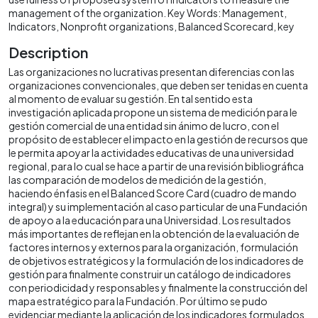
management of the organization. Key Words: Management,
Indicators, Nonprofit organizations, Balanced Scorecard, key
Description
Las organizaciones no lucrativas presentan diferencias con las
organizaciones convencionales, que deben ser tenidas en cuenta
al momento de evaluar su gestión. En tal sentido esta
investigación aplicada propone un sistema de medición para le
gestión comercial de una entidad sin ánimo de lucro, con el
propósito de establecer el impacto en la gestión de recursos que
le permita apoyar la actividades educativas de una universidad
regional, para lo cual se hace a partir de una revisión bibliográfica
las comparación de modelos de medición de la gestión,
haciendo énfasis en el Balanced Score Card (cuadro de mando
integral) y su implementación al caso particular de una Fundación
de apoyo a la educación para una Universidad. Los resultados
más importantes de reflejan en la obtención de la evaluación de
factores internos y externos para la organización, formulación
de objetivos estratégicos y la formulación de los indicadores de
gestión para finalmente construir un catálogo de indicadores
con periodicidad y responsables y finalmente la construcción del
mapa estratégico para la Fundación. Por último se pudo
evidenciar mediante la aplicación de los indicadores formulados