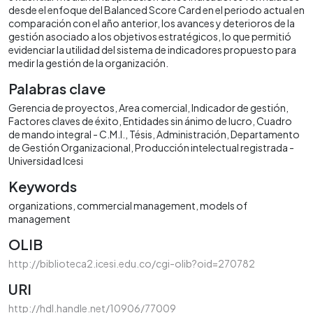
desde el enfoque del Balanced Score Card en el periodo actual en
comparación con el año anterior, los avances y deterioros de la
gestión asociado a los objetivos estratégicos, lo que permitió
evidenciar la utilidad del sistema de indicadores propuesto para
medir la gestión de la organización.
Palabras clave
Gerencia de proyectos
Area comercial
Indicador de gestión
Factores claves de éxito
Entidades sin ánimo de lucro
Cuadro
de mando integral - C.M.I.
Tésis
Administración
Departamento
de Gestión Organizacional
Producción intelectual registrada -
Universidad Icesi
Keywords
organizations
commercial management
models of
management
OLIB
http://biblioteca2.icesi.edu.co/cgi-olib?oid=270782
URI
http://hdl.handle.net/10906/77009