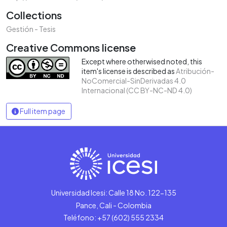
Collections
Gestión - Tesis
Creative Commons license
Except where otherwised noted, this
item's license is described as
Atribución-
NoComercial-SinDerivadas 4.0
Internacional (CC BY-NC-ND 4.0)
Full item page
Universidad Icesi: Calle 18 No. 122-135
Pance, Cali - Colombia
Teléfono: +57 (602) 555 2334