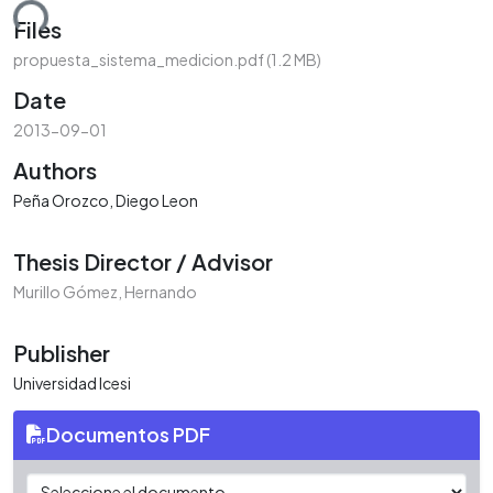
ding...
Files
propuesta_sistema_medicion.pdf
(1.2 MB)
Date
2013-09-01
Authors
Peña Orozco, Diego Leon
Thesis Director / Advisor
Murillo Gómez, Hernando
Publisher
Universidad Icesi
Documentos PDF