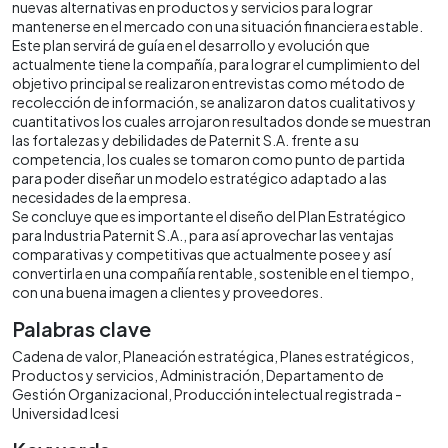
nuevas alternativas en productos y servicios para lograr
mantenerse en el mercado con una situación financiera estable.
Este plan servirá de guía en el desarrollo y evolución que
actualmente tiene la compañía, para lograr el cumplimiento del
objetivo principal se realizaron entrevistas como método de
recolección de información, se analizaron datos cualitativos y
cuantitativos los cuales arrojaron resultados donde se muestran
las fortalezas y debilidades de Paternit S.A. frente a su
competencia, los cuales se tomaron como punto de partida
para poder diseñar un modelo estratégico adaptado a las
necesidades de la empresa.
Se concluye que es importante el diseño del Plan Estratégico
para Industria Paternit S.A., para así aprovechar las ventajas
comparativas y competitivas que actualmente posee y así
convertirla en una compañía rentable, sostenible en el tiempo,
con una buena imagen a clientes y proveedores.
Palabras clave
Cadena de valor
Planeación estratégica
Planes estratégicos
Productos y servicios
Administración
Departamento de
Gestión Organizacional
Producción intelectual registrada -
Universidad Icesi