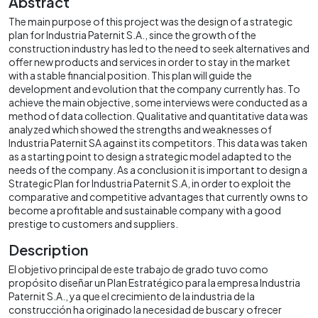
Abstract
The main purpose of this project was the design of a strategic
plan for Industria Paternit S.A., since the growth of the
construction industry has led to the need to seek alternatives and
offer new products and services in order to stay in the market
with a stable financial position. This plan will guide the
development and evolution that the company currently has. To
achieve the main objective, some interviews were conducted as a
method of data collection. Qualitative and quantitative data was
analyzed which showed the strengths and weaknesses of
Industria Paternit SA against its competitors. This data was taken
as a starting point to design a strategic model adapted to the
needs of the company. As a conclusion it is important to design a
Strategic Plan for Industria Paternit S.A, in order to exploit the
comparative and competitive advantages that currently owns to
become a profitable and sustainable company with a good
prestige to customers and suppliers.
Description
El objetivo principal de este trabajo de grado tuvo como
propósito diseñar un Plan Estratégico para la empresa Industria
Paternit S.A., ya que el crecimiento de la industria de la
construcción ha originado la necesidad de buscar y ofrecer