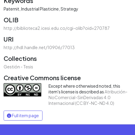
Keywords
Paternit
Industrial Plasticine
Strategy
OLIB
http://biblioteca2.icesi.edu.co/cgi-olib?oid=270787
URI
http://hdl.handle.net/10906/77013
Collections
Gestión - Tesis
Creative Commons license
Except where otherwised noted, this
item's license is described as
Atribución-
NoComercial-SinDerivadas 4.0
Internacional (CC BY-NC-ND 4.0)
Full item page