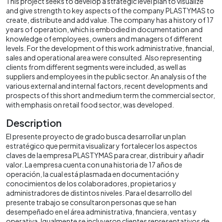
This project seeks to develop a strategic level plan to visualize
and give strength to key aspects of the company PLASTYMAS to
create, distribute and add value. The company has a history of 17
years of operation, which is embodied in documentation and
knowledge of employees, owners and managers of different
levels. For the development of this work administrative, financial,
sales and operational area were consulted. Also representing
clients from different segments were included, as well as
suppliers and employees in the public sector. An analysis of the
various external and internal factors, recent developments and
prospects of this short and medium term the commercial sector,
with emphasis on retail food sector, was developed.
Description
El presente proyecto de grado busca desarrollar un plan
estratégico que permita visualizar y fortalecer los aspectos
claves de la empresa PLASTYMAS para crear, distribuir y añadir
valor. La empresa cuenta con una historia de 17 años de
operación, la cual está plasmada en documentación y
conocimientos de los colaboradores, propietarios y
administradores de distintos niveles. Para el desarrollo del
presente trabajo se consultaron personas que se han
desempeñado en el área administrativa, financiera, ventas y
operativa. Igualmente se incluyeron clientes representativos de