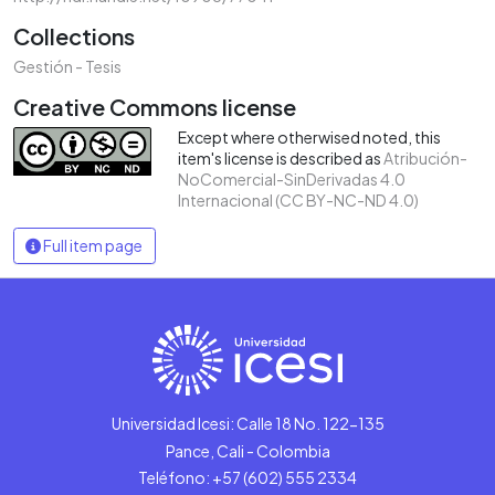
Collections
Gestión - Tesis
Creative Commons license
Except where otherwised noted, this
item's license is described as
Atribución-
NoComercial-SinDerivadas 4.0
Internacional (CC BY-NC-ND 4.0)
Full item page
Universidad Icesi: Calle 18 No. 122-135
Pance, Cali - Colombia
Teléfono: +57 (602) 555 2334