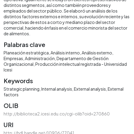
distintos segmentos, así como también proveedores y
empleados del sector público. Se elaboró un análisis de los
distintos factores externos e internos, su evolución reciente y las
perspectivas de estos a corto y mediano plazo del sector
comercial, haciendo énfasis en el comercio minorista del sector
de alimentos.
Palabras clave
Planeación estratégica
Análisis interno
Análisis externo
Empresas
Administración
Departamento de Gestión
Organizacional
Producción intelectual registrada - Universidad
Icesi
Keywords
Strategic planning
Internal analysis
External analysis
External
factors
OLIB
http://biblioteca2.icesi.edu.co/cgi-olib?oid=270860
URI
http://hdl.handle.net/10906/77041