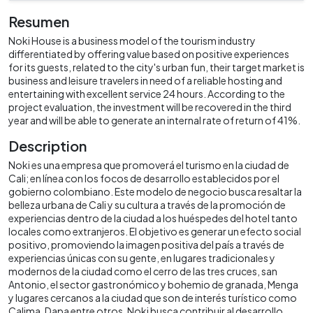
Resumen
Noki House is a business model of the tourism industry
differentiated by offering value based on positive experiences
for its guests, related to the city's urban fun, their target market is
business and leisure travelers in need of a reliable hosting and
entertaining with excellent service 24 hours. According to the
project evaluation, the investment will be recovered in the third
year and will be able to generate an internal rate of return of 41%.
Description
Noki es una empresa que promoverá el turismo en la ciudad de
Cali; en línea con los focos de desarrollo establecidos por el
gobierno colombiano. Este modelo de negocio busca resaltar la
belleza urbana de Cali y su cultura a través de la promoción de
experiencias dentro de la ciudad a los huéspedes del hotel tanto
locales como extranjeros. El objetivo es generar un efecto social
positivo, promoviendo la imagen positiva del país a través de
experiencias únicas con su gente, en lugares tradicionales y
modernos de la ciudad como el cerro de las tres cruces, san
Antonio, el sector gastronómico y bohemio de granada, Menga
y lugares cercanos a la ciudad que son de interés turístico como
Calima, Dapa entre otros. Noki busca contribuir al desarrollo