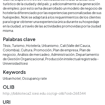
turístico de la ciudad y del país; y adicionalmente a la generación
de empleo; por esto se ha desarrollado un modelo de negocio de
hotelería diferenciado por las experiencias personalizadas de sus
huéspedes, Noki se adaptará a los requerimientos de los clientes
para lograr obtener una experiencia única durante su hospedaje
en la ciudad, a través de las actividades promovidas por la ciudad
misma.
Palabras clave
Tésis
Turismo
Hotelería
Urbanismo
Cali (Valle del Cauca,
Colombia)
Cultura
Promoción
Plan de empresa
Plan de
negocio
Análisis de mercadeo
Administración
Departamento
de Gestión Organizacional
Producción intelectual registrada -
Universidad Icesi
Keywords
Urban hotel
Occupancy rate
OLIB
http://biblioteca2.icesi.edu.co/cgi-olib?oid=268344
URI