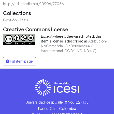
http://hdl.handle.net/10906/77056
Collections
Gestión - Tesis
Creative Commons license
Except where otherwised noted, this
item's license is described as
Atribución-
NoComercial-SinDerivadas 4.0
Internacional (CC BY-NC-ND 4.0)
Full item page
Universidad Icesi: Calle 18 No. 122-135
Pance, Cali - Colombia