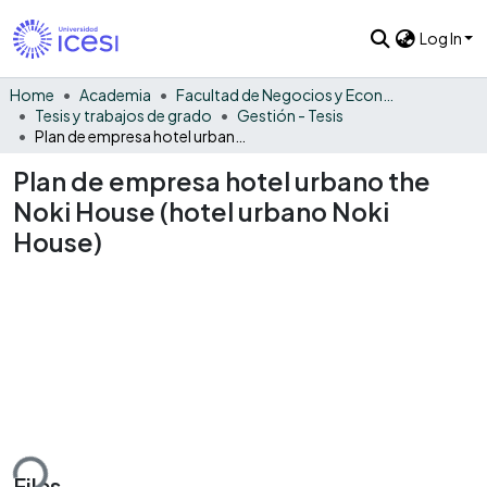
Log In
Home
Academia
Facultad de Negocios y Economía
Tesis y trabajos de grado
Gestión - Tesis
Plan de empresa hotel urbano the Noki House (hotel urbano Noki House)
Plan de empresa hotel urbano the
Noki House (hotel urbano Noki
House)
ding...
Files