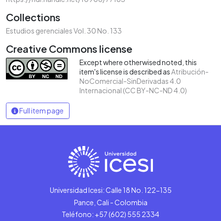
Collections
Estudios gerenciales Vol. 30 No. 133
Creative Commons license
Except where otherwised noted, this
item's license is described as
Atribución-
NoComercial-SinDerivadas 4.0
Internacional (CC BY-NC-ND 4.0)
Full item page
Universidad Icesi: Calle 18 No. 122-135
Pance, Cali - Colombia
Teléfono: +57 (602) 555 2334