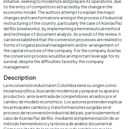
initiative, seeking to modernize and prepare its operations, due
to the entry of competitors attracted by the change in the
economic model. The authors attempt to explain the major
changes and transformations arising in the process of industrial
restructuring of the country, particularly the case of Acerías Paz
del Río (steelworks), by implementing a hermeneutical method
and technique of document analysis. As a result of the review, it
can be established that the conversion processes are related to
forms of organizational management and re-arrangement of
the capital structure of the company. For the company Acerías
the conversion process would be an important leverage for its
survival, despite the difficulties faced by the company
management
Description
La reconversión industrial en Colombia tiene su origen como
iniciativa política, buscando modernizar y preparar su aparato
productivo, ante la entrada de competidores atraídos por el
cambio de modelo económico. Los autores pretenden explicar
los principales cambios y transformaciones surgidas en el
proceso de reconversión industrial del país, particularmente el
caso de Acerías Paz del Río, mediante la implementación de un
método hermenéutico y la técnica de análisis documental.
Como resultado de la revisión se puede establecer que los