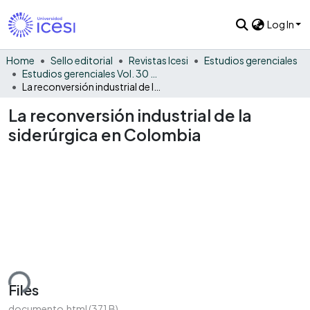
Log In
Home
Sello editorial
Revistas Icesi
Estudios gerenciales
Estudios gerenciales Vol. 30 No. 133
La reconversión industrial de la siderúrgica en Colombia
La reconversión industrial de la
siderúrgica en Colombia
ding...
Files
documento.html
(371 B)