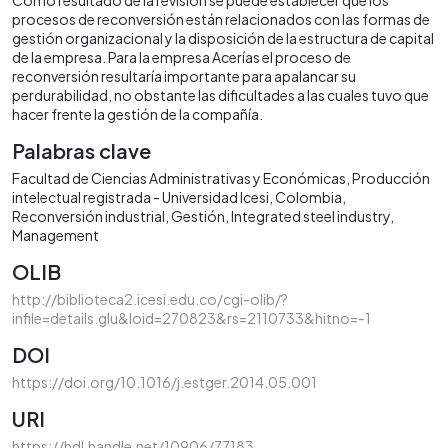
procesos de reconversión están relacionados con las formas de
gestión organizacional y la disposición de la estructura de capital
de la empresa. Para la empresa Acerías el proceso de
reconversión resultaría importante para apalancar su
perdurabilidad, no obstante las dificultades a las cuales tuvo que
hacer frente la gestión de la compañía.
Palabras clave
Facultad de Ciencias Administrativas y Económicas
Producción
intelectual registrada - Universidad Icesi
Colombia
Reconversión industrial
Gestión
Integrated steel industry
Management
OLIB
http://biblioteca2.icesi.edu.co/cgi-olib/?
infile=details.glu&loid=270823&rs=2110733&hitno=-1
DOI
https://doi.org/10.1016/j.estger.2014.05.001
URI
https://hdl.handle.net/10906/77183