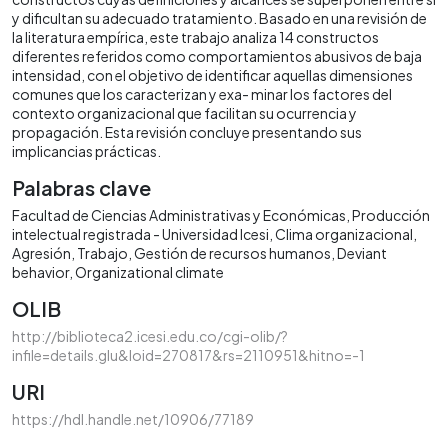
y dificultan su adecuado tratamiento. Basado en una revisión de
la literatura empírica, este trabajo analiza 14 constructos
diferentes referidos como comportamientos abusivos de baja
intensidad, con el objetivo de identificar aquellas dimensiones
comunes que los caracterizan y exa- minar los factores del
contexto organizacional que facilitan su ocurrencia y
propagación. Esta revisión concluye presentando sus
implicancias prácticas.
Palabras clave
Facultad de Ciencias Administrativas y Económicas
Producción
intelectual registrada - Universidad Icesi
Clima organizacional
Agresión
Trabajo
Gestión de recursos humanos
Deviant
behavior
Organizational climate
OLIB
http://biblioteca2.icesi.edu.co/cgi-olib/?
infile=details.glu&loid=270817&rs=2110951&hitno=-1
URI
https://hdl.handle.net/10906/77189