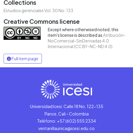
Collections
Estudios gerenciales Vol. 30 No. 133
Creative Commons license
Except where otherwised noted, this
item's license is described as
Atribución-
NoComercial-SinDerivadas 4.0
Internacional (CC BY-NC-ND 4.0)
Full item page
Universidad Icesi: Calle 18 No. 122-135
Pance, Cali - Colombia
Teléfono: +57 (602) 555 2334
ventanillaunica@icesi.edu.co