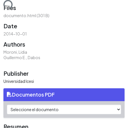
ding...
Files
documento.html
(301 B)
Date
2014-10-01
Authors
Moroni, Lidia
Guillermo E., Dabos
Publisher
Universidad Icesi
Documentos PDF
Resumen