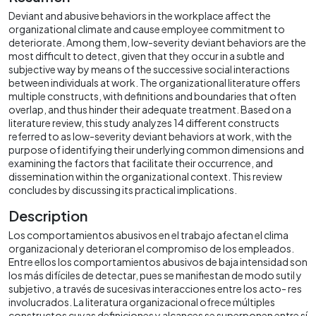
Deviant and abusive behaviors in the workplace affect the
organizational climate and cause employee commitment to
deteriorate. Among them, low-severity deviant behaviors are the
most difficult to detect, given that they occur in a subtle and
subjective way by means of the successive social interactions
between individuals at work. The organizational literature offers
multiple constructs, with definitions and boundaries that often
overlap, and thus hinder their adequate treatment. Based on a
literature review, this study analyzes 14 different constructs
referred to as low-severity deviant behaviors at work, with the
purpose of identifying their underlying common dimensions and
examining the factors that facilitate their occurrence, and
dissemination within the organizational context. This review
concludes by discussing its practical implications.
Description
Los comportamientos abusivos en el trabajo afectan el clima
organizacional y deterioran el compromiso de los empleados.
Entre ellos los comportamientos abusivos de baja intensidad son
los más difíciles de detectar, pues se manifiestan de modo sutil y
subjetivo, a través de sucesivas interacciones entre los acto- res
involucrados. La literatura organizacional ofrece múltiples
constructos cuyas definiciones y alcances se superponen entre sí