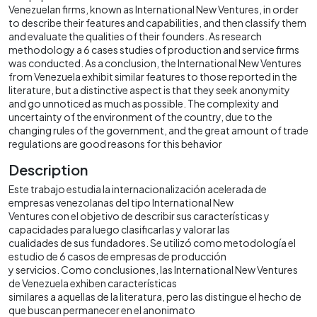
Venezuelan firms, known as International New Ventures, in order
to describe their features and capabilities, and then classify them
and evaluate the qualities of their founders. As research
methodology a 6 cases studies of production and service firms
was conducted. As a conclusion, the International New Ventures
from Venezuela exhibit similar features to those reported in the
literature, but a distinctive aspect is that they seek anonymity
and go unnoticed as much as possible. The complexity and
uncertainty of the environment of the country, due to the
changing rules of the government, and the great amount of trade
regulations are good reasons for this behavior
Description
Este trabajo estudia la internacionalización acelerada de
empresas venezolanas del tipo International New
Ventures con el objetivo de describir sus características y
capacidades para luego clasificarlas y valorar las
cualidades de sus fundadores. Se utilizó como metodología el
estudio de 6 casos de empresas de producción
y servicios. Como conclusiones, las International New Ventures
de Venezuela exhiben características
similares a aquellas de la literatura, pero las distingue el hecho de
que buscan permanecer en el anonimato