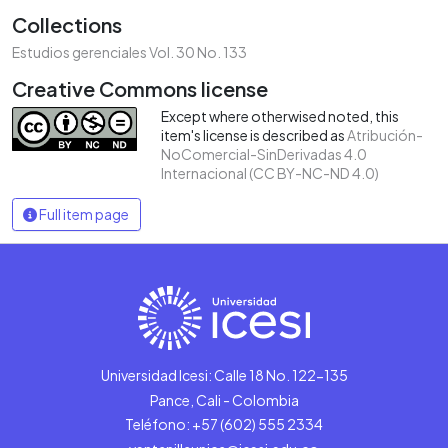
Collections
Estudios gerenciales Vol. 30 No. 133
Creative Commons license
Except where otherwised noted, this
item's license is described as
Atribución-
NoComercial-SinDerivadas 4.0
Internacional (CC BY-NC-ND 4.0)
Full item page
Universidad Icesi: Calle 18 No. 122-135
Pance, Cali - Colombia
Teléfono: +57 (602) 555 2334