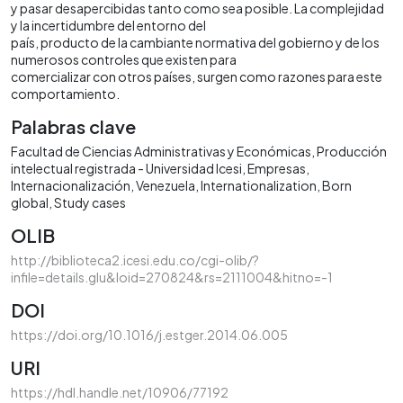
y pasar desapercibidas tanto como sea posible. La complejidad
y la incertidumbre del entorno del
país, producto de la cambiante normativa del gobierno y de los
numerosos controles que existen para
comercializar con otros países, surgen como razones para este
comportamiento.
Palabras clave
Facultad de Ciencias Administrativas y Económicas
Producción
intelectual registrada - Universidad Icesi
Empresas
Internacionalización
Venezuela
Internationalization
Born
global
Study cases
OLIB
http://biblioteca2.icesi.edu.co/cgi-olib/?
infile=details.glu&loid=270824&rs=2111004&hitno=-1
DOI
https://doi.org/10.1016/j.estger.2014.06.005
URI
https://hdl.handle.net/10906/77192