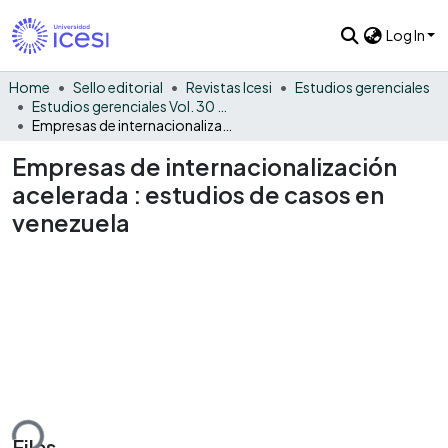
Log In
Home
Sello editorial
Revistas Icesi
Estudios gerenciales
Estudios gerenciales Vol. 30 No. 133
Empresas de internacionalización acelerada : estudios de casos en venezuela
Empresas de internacionalización
acelerada : estudios de casos en
venezuela
ding...
Files