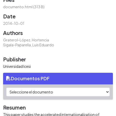
documento.html
(313 B)
Date
2014-10-01
Authors
Graterol-López, Hortencia
Sigala-Paparella, Luis Eduardo
Publisher
Universidad Icesi
Documentos PDF
Resumen
This paper studies the accelerated internationalization of