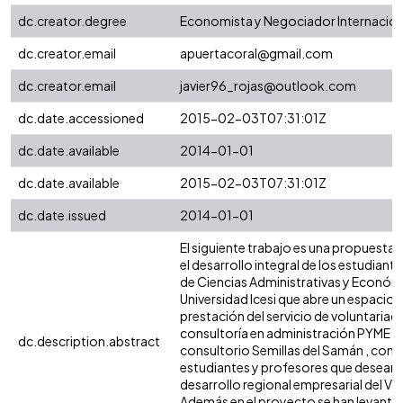
dc.creator.degree
Economista y Negociador Internacion
dc.creator.email
apuertacoral@gmail.com
dc.creator.email
javier96_rojas@outlook.com
dc.date.accessioned
2015-02-03T07:31:01Z
dc.date.available
2014-01-01
dc.date.available
2015-02-03T07:31:01Z
dc.date.issued
2014-01-01
El siguiente trabajo es una propuesta a
el desarrollo integral de los estudiante
de Ciencias Administrativas y Económi
Universidad Icesi que abre un espacio p
prestación del servicio de voluntariad
consultoría en administración PYME p
dc.description.abstract
consultorio Semillas del Samán , co
estudiantes y profesores que desean c
desarrollo regional empresarial del Val
Además en el proyecto se han levanta