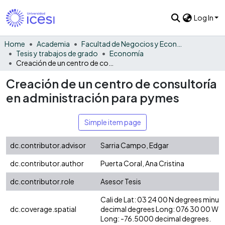
Log In
Home
Academia
Facultad de Negocios y Economía
Tesis y trabajos de grado
Economía
Creación de un centro de consultoría en administración para pymes
Creación de un centro de consultoría
en administración para pymes
Simple item page
dc.contributor.advisor
Sarria Campo, Edgar
dc.contributor.author
Puerta Coral, Ana Cristina
dc.contributor.role
Asesor Tesis
Cali de Lat: 03 24 00 N degrees minut
dc.coverage.spatial
decimal degrees Long: 076 30 00 W d
Long: -76.5000 decimal degrees.