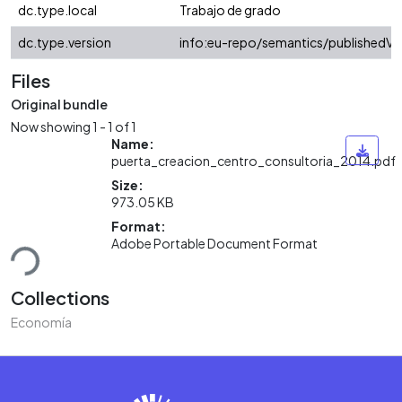
dc.type.local
Trabajo de grado
dc.type.version
info:eu-repo/semantics/publishedVe
Files
Original bundle
Now showing
1 - 1 of 1
Name:
puerta_creacion_centro_consultoria_2014.pdf
Size:
973.05 KB
Loading...
Format:
Adobe Portable Document Format
Collections
Economía