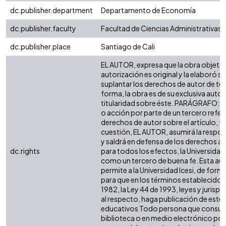
dc.publisher.department
Departamento de Economía
dc.publisher.faculty
Facultad de Ciencias Administrativas
dc.publisher.place
Santiago de Cali
EL AUTOR, expresa que la obra objeto 
autorización es original y la elaboró si
suplantar los derechos de autor de terc
forma, la obra es de su exclusiva autorí
titularidad sobre éste. PARÁGRAFO: e
o acción por parte de un tercero refer
derechos de autor sobre el artículo, fo
cuestión, EL AUTOR, asumirá la respon
y saldrá en defensa de los derechos a
dc.rights
para todos los efectos, la Universidad 
como un tercero de buena fe. Esta aut
permite a la Universidad Icesi, de forma
para que en los términos establecidos 
1982, la Ley 44 de 1993, leyes y jurisp
al respecto, haga publicación de este 
educativos Todo persona que consulte
biblioteca o en medio electrónico po