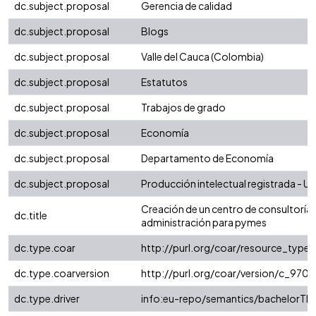
dc.subject.proposal
Gerencia de calidad
dc.subject.proposal
Blogs
dc.subject.proposal
Valle del Cauca (Colombia)
dc.subject.proposal
Estatutos
dc.subject.proposal
Trabajos de grado
dc.subject.proposal
Economía
dc.subject.proposal
Departamento de Economía
dc.subject.proposal
Producción intelectual registrada - Uni
Creación de un centro de consultoría 
dc.title
administración para pymes
dc.type.coar
http://purl.org/coar/resource_type/
dc.type.coarversion
http://purl.org/coar/version/c_97
dc.type.driver
info:eu-repo/semantics/bachelorThe