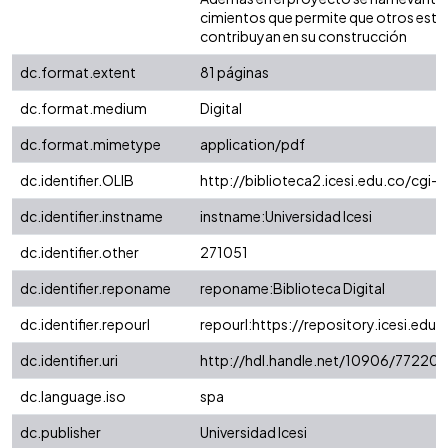
cimientos que permite que otros estu
contribuyan en su construcción
dc.format.extent
81 páginas
dc.format.medium
Digital
dc.format.mimetype
application/pdf
dc.identifier.OLIB
http://biblioteca2.icesi.edu.co/cgi-
dc.identifier.instname
instname:Universidad Icesi
dc.identifier.other
271051
dc.identifier.reponame
reponame:Biblioteca Digital
dc.identifier.repourl
repourl:https://repository.icesi.edu.
dc.identifier.uri
http://hdl.handle.net/10906/77220
dc.language.iso
spa
dc.publisher
Universidad Icesi