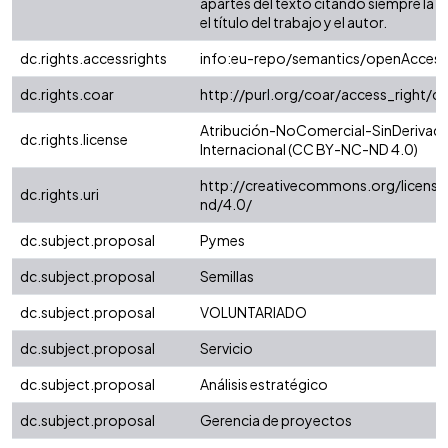
apartes del texto citando siempre la fu
el título del trabajo y el autor.
dc.rights.accessrights
info:eu-repo/semantics/openAccess
dc.rights.coar
http://purl.org/coar/access_right/c
Atribución-NoComercial-SinDerivada
dc.rights.license
Internacional (CC BY-NC-ND 4.0)
http://creativecommons.org/license
dc.rights.uri
nd/4.0/
dc.subject.proposal
Pymes
dc.subject.proposal
Semillas
dc.subject.proposal
VOLUNTARIADO
dc.subject.proposal
Servicio
dc.subject.proposal
Análisis estratégico
dc.subject.proposal
Gerencia de proyectos