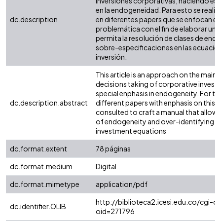
inversiones corporativas, haciendo esp
en la endogeneidad. Para esto se realiz
dc.description
en diferentes papers que se enfocan en
problemática con el fin de elaborar un
permita la resolución de clases de end
sobre-especificaciones en las ecuacio
inversión.
This article is an approach on the main
decisions taking of corporative invest
special enphasis in endogeneity. For th
dc.description.abstract
different papers with enphasis on this 
consulted to craft a manual that allows
of endogeneity and over-identifying p
investment equations
dc.format.extent
78 páginas
dc.format.medium
Digital
dc.format.mimetype
application/pdf
http://biblioteca2.icesi.edu.co/cgi-ol
dc.identifier.OLIB
oid=271796