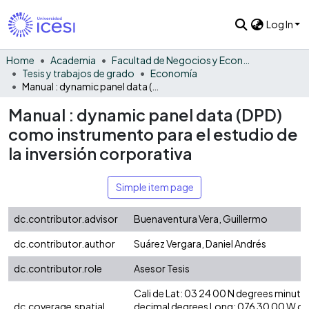
Log In
Home
Academia
Facultad de Negocios y Economía
Tesis y trabajos de grado
Economía
Manual : dynamic panel data (DPD) como instrumento para el estudio de la inversión corporativa
Manual : dynamic panel data (DPD)
como instrumento para el estudio de
la inversión corporativa
Simple item page
dc.contributor.advisor
Buenaventura Vera, Guillermo
dc.contributor.author
Suárez Vergara, Daniel Andrés
dc.contributor.role
Asesor Tesis
Cali de Lat: 03 24 00 N degrees minute
dc.coverage.spatial
decimal degrees Long: 076 30 00 W d