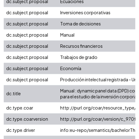
dc.subject.proposal
Ecuaciones
dc.subject.proposal
Inversiones corporativas
dc.subject.proposal
Toma de decisiones
dc.subject.proposal
Manual
dc.subject.proposal
Recursos financieros
dc.subject.proposal
Trabajos de grado
dc.subject.proposal
Economía
dc.subject.proposal
Producción intelectual registrada - Uni
Manual : dynamic panel data (DPD) co
dc.title
para el estudio de la inversión corporat
dc.type.coar
http://purl.org/coar/resource_type/c
dc.type.coarversion
http://purl.org/coar/version/c_970
dc.type.driver
info:eu-repo/semantics/bachelorThes