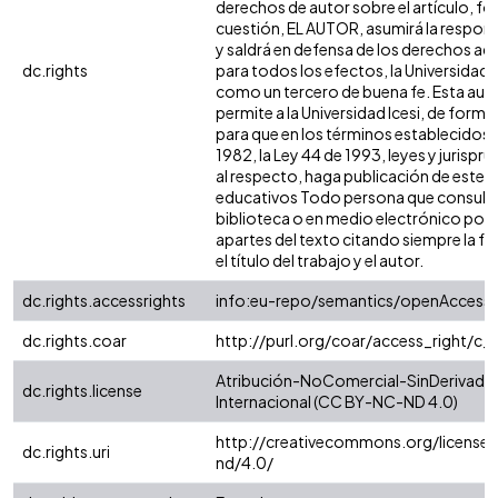
derechos de autor sobre el artículo, fol
cuestión, EL AUTOR, asumirá la respons
y saldrá en defensa de los derechos aq
dc.rights
para todos los efectos, la Universidad I
como un tercero de buena fe. Esta auto
permite a la Universidad Icesi, de forma 
para que en los términos establecidos e
1982, la Ley 44 de 1993, leyes y jurispr
al respecto, haga publicación de este c
educativos Todo persona que consulte 
biblioteca o en medio electrónico pod
apartes del texto citando siempre la fu
el título del trabajo y el autor.
dc.rights.accessrights
info:eu-repo/semantics/openAccess
dc.rights.coar
http://purl.org/coar/access_right/c_
Atribución-NoComercial-SinDerivadas
dc.rights.license
Internacional (CC BY-NC-ND 4.0)
http://creativecommons.org/license
dc.rights.uri
nd/4.0/