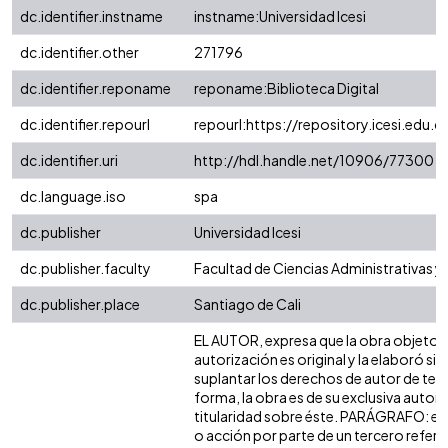
dc.identifier.instname
instname:Universidad Icesi
dc.identifier.other
271796
dc.identifier.reponame
reponame:Biblioteca Digital
dc.identifier.repourl
repourl:https://repository.icesi.edu.c
dc.identifier.uri
http://hdl.handle.net/10906/77300
dc.language.iso
spa
dc.publisher
Universidad Icesi
dc.publisher.faculty
Facultad de Ciencias Administrativas 
dc.publisher.place
Santiago de Cali
EL AUTOR, expresa que la obra objeto d
autorización es original y la elaboró sin
suplantar los derechos de autor de terc
forma, la obra es de su exclusiva autoría
titularidad sobre éste. PARÁGRAFO: en
o acción por parte de un tercero refere