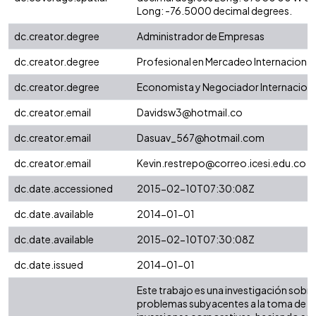
Long: -76.5000 decimal degrees.
dc.creator.degree
Administrador de Empresas
dc.creator.degree
Profesional en Mercadeo Internacional 
dc.creator.degree
Economista y Negociador Internaciona
dc.creator.email
Davidsw3@hotmail.co
dc.creator.email
Dasuav_567@hotmail.com
dc.creator.email
Kevin.restrepo@correo.icesi.edu.co
dc.date.accessioned
2015-02-10T07:30:08Z
dc.date.available
2014-01-01
dc.date.available
2015-02-10T07:30:08Z
dc.date.issued
2014-01-01
Este trabajo es una investigación sobre
problemas subyacentes a la toma de d