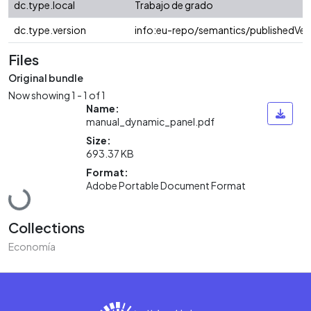
dc.type.local
Trabajo de grado
dc.type.version
info:eu-repo/semantics/publishedVer
Files
Original bundle
Now showing
1 - 1 of 1
Name:
manual_dynamic_panel.pdf
Size:
693.37 KB
Format:
Adobe Portable Document Format
Loading...
Collections
Economía