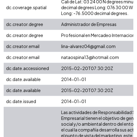
Cali de Lat: 03 24 00 N degrees minut
dc.coverage.spatial
decimal degrees Long: 076 30 00 W d
Long: -76.5000 decimal degrees.
dc.creator.degree
Administrador de Empresas
dc.creator.degree
Profesional en Mercadeo Internacional
dc.creator.email
lina-alvarez04@gmail.com
dc.creator.email
nataospina13@hotmail.com
dc.date.accessioned
2015-02-20T07:30:20Z
dc.date.available
2014-01-01
dc.date.available
2015-02-20T07:30:20Z
dc.date.issued
2014-01-01
Las actividades de Responsabilidad So
Empresarial tienen el objetivo de gen
social y/o ambiental dentro del entor
el cual la compañía desarrolla sus act
el punto de vista del marketing, este 