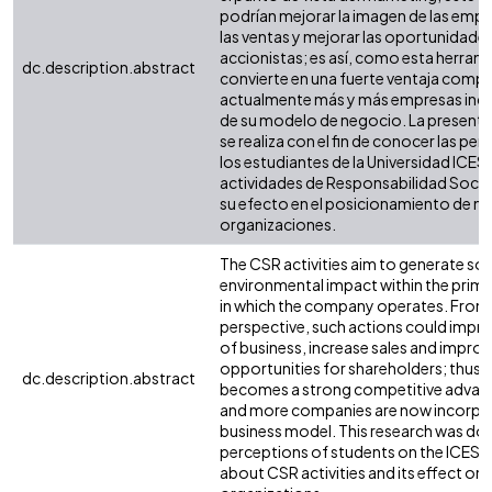
podrían mejorar la imagen de las emp
las ventas y mejorar las oportunidades
accionistas; es así, como esta herram
dc.description.abstract
convierte en una fuerte ventaja compe
actualmente más y más empresas inc
de su modelo de negocio. La presente
se realiza con el fin de conocer las pe
los estudiantes de la Universidad ICESI
actividades de Responsabilidad Social
su efecto en el posicionamiento de ma
organizaciones.
The CSR activities aim to generate soc
environmental impact within the prim
in which the company operates. From
perspective, such actions could impr
of business, increase sales and impro
opportunities for shareholders; thus, a
dc.description.abstract
becomes a strong competitive advan
and more companies are now incorpor
business model. This research was do
perceptions of students on the ICESI U
about CSR activities and its effect on