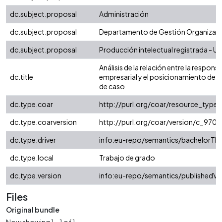
dc.subject.proposal
Administración
dc.subject.proposal
Departamento de Gestión Organizaci
dc.subject.proposal
Producción intelectual registrada - Uni
Análisis de la relación entre la respons
dc.title
empresarial y el posicionamiento de 
de caso
dc.type.coar
http://purl.org/coar/resource_type/
dc.type.coarversion
http://purl.org/coar/version/c_97
dc.type.driver
info:eu-repo/semantics/bachelorThe
dc.type.local
Trabajo de grado
dc.type.version
info:eu-repo/semantics/publishedVe
Files
Original bundle
Now showing
1 - 1 of 1