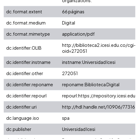
organizations.
dc.format.extent
66 páginas
dc.format.medium
Digital
dc.format.mimetype
application/pdf
http://biblioteca2.icesi.edu.co/cgi-o
dc.identifier.OLIB
oid=272051
dc.identifier.instname
instname:Universidad Icesi
dc.identifier.other
272051
dc.identifier.reponame
reponame:Biblioteca Digital
dc.identifier.repourl
repourl:https://repository.icesi.edu.
dc.identifier.uri
http://hdl.handle.net/10906/77316
dc.language.iso
spa
dc.publisher
Universidad Icesi