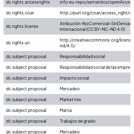
dc.rights.accessrights
info:eu-repo/semantics/openAccess
dc.rights.coar
http://purl.org/coar/access_right/c
Atribución-NoComercial-SinDerivada
dc.rights.license
Internacional (CC BY-NC-ND 4.0)
http://creativecommons.org/license
dc.rights.uri
nd/4.0/
dc.subject.proposal
Responsabilidad social
dc.subject.proposal
Responsabilidad social de las empres
dc.subject.proposal
Impacto social
dc.subject.proposal
Mercadeo
dc.subject.proposal
Market mix
dc.subject.proposal
Marca
dc.subject.proposal
Trabajos de grado
dc.subject.proposal
Mercadeo