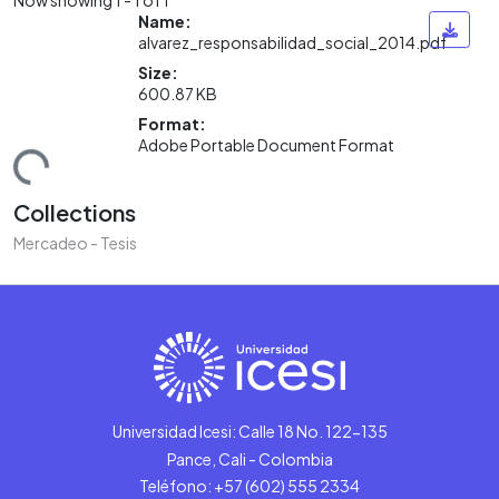
Name:
alvarez_responsabilidad_social_2014.pdf
Size:
600.87 KB
Format:
Adobe Portable Document Format
ding...
Collections
Mercadeo - Tesis
Universidad Icesi: Calle 18 No. 122-135
Pance, Cali - Colombia
Teléfono: +57 (602) 555 2334