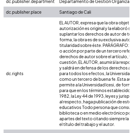
dc.publisher.department
Departamento de Gestión Organizaci
dc.publisher.place
Santiago de Cali
EL AUTOR, expresa que la obra objeto 
autorización es original y la elaboró si
suplantar los derechos de autor de terc
forma, la obra es de su exclusiva autorí
titularidad sobre éste. PARÁGRAFO: e
o acción por parte de un tercero refer
derechos de autor sobre el artículo, fo
cuestión, EL AUTOR, asumirá la respon
y saldrá en defensa de los derechos a
dc.rights
para todos los efectos, la Universidad 
como un tercero de buena fe. Esta aut
permite a la Universidad Icesi, de forma
para que en los términos establecidos 
1982, la Ley 44 de 1993, leyes y jurisp
al respecto, haga publicación de este 
educativos Todo persona que consulte
biblioteca o en medio electrónico po
apartes del texto citando siempre la fu
el título del trabajo y el autor.