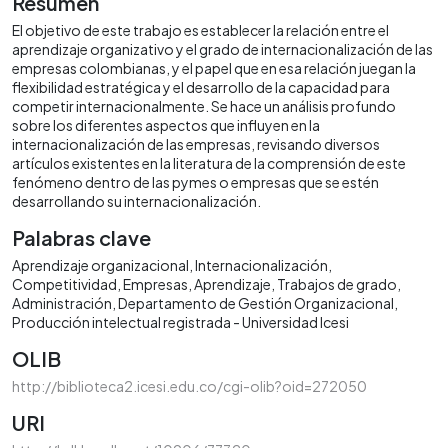
Resumen
El objetivo de este trabajo es establecer la relación entre el
aprendizaje organizativo y el grado de internacionalización de las
empresas colombianas, y el papel que en esa relación juegan la
flexibilidad estratégica y el desarrollo de la capacidad para
competir internacionalmente. Se hace un análisis profundo
sobre los diferentes aspectos que influyen en la
internacionalización de las empresas, revisando diversos
artículos existentes en la literatura de la comprensión de este
fenómeno dentro de las pymes o empresas que se estén
desarrollando su internacionalización.
Palabras clave
Aprendizaje organizacional
Internacionalización
Competitividad
Empresas
Aprendizaje
Trabajos de grado
Administración
Departamento de Gestión Organizacional
Producción intelectual registrada - Universidad Icesi
OLIB
http://biblioteca2.icesi.edu.co/cgi-olib?oid=272050
URI