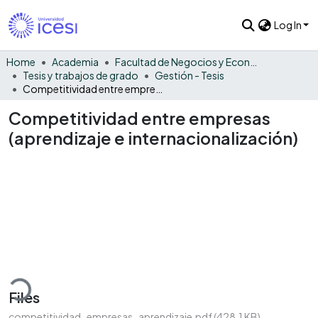
Log In
Home
Academia
Facultad de Negocios y Economía
Tesis y trabajos de grado
Gestión - Tesis
Competitividad entre empresas (aprendizaje e internacionalización)
Competitividad entre empresas
(aprendizaje e internacionalización)
ading...
Files
competitividad_empresas_aprendizaje.pdf
(428.1 KB)