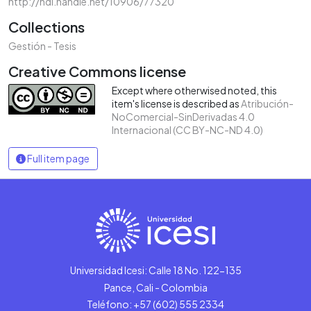
http://hdl.handle.net/10906/77320
Collections
Gestión - Tesis
Creative Commons license
Except where otherwised noted, this
item's license is described as
Atribución-
NoComercial-SinDerivadas 4.0
Internacional (CC BY-NC-ND 4.0)
Full item page
Universidad Icesi: Calle 18 No. 122-135
Pance, Cali - Colombia
Teléfono: +57 (602) 555 2334