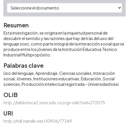
Resumen
Esta investigación, se origina en la inquietud personal de
descubrir el sentido y las razones que hay detrás del uso del
lenguaje soez, como parte integral de la interacción social que se
produce entre los jóvenes de la Institución Educativa Técnico
Industrial Multipropósito.
Palabras clave
Uso del lenguaje
Aprendizaje
Ciencias sociales
Interacción
social
Jóvenes
Instituciones educativas
Educación
Social
sciences
Producción intelectual registrada - Universidad Icesi
OLIB
http://biblioteca2.icesi.edu.co/cgi-olib?oid=272075
URI
http://hdl.handle.net/10906/77349