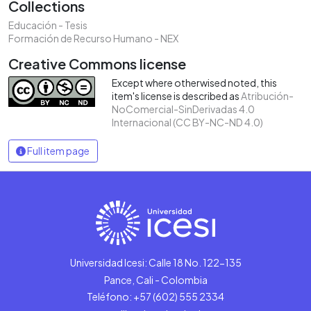
Collections
Educación - Tesis
Formación de Recurso Humano - NEX
Creative Commons license
Except where otherwised noted, this
item's license is described as
Atribución-
NoComercial-SinDerivadas 4.0
Internacional (CC BY-NC-ND 4.0)
Full item page
Universidad Icesi: Calle 18 No. 122-135
Pance, Cali - Colombia
Teléfono: +57 (602) 555 2334