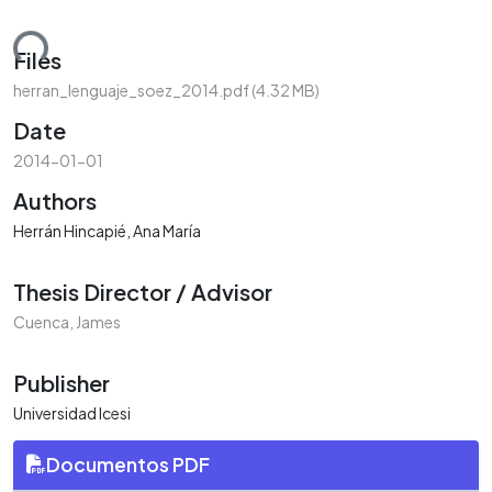
ding...
Files
herran_lenguaje_soez_2014.pdf
(4.32 MB)
Date
2014-01-01
Authors
Herrán Hincapié, Ana María
Thesis Director / Advisor
Cuenca, James
Publisher
Universidad Icesi
Documentos PDF