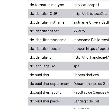
dc.format.mimetype
application/pdf
dc.identifier.OLIB
http://biblioteca2.ic
dc.identifier.instname
instname:Universidad I
dc.identifier.other
272179
dc.identifier.reponame
reponame:Biblioteca D
dc.identifier.repourl
repourl:https://reposi
dc.identifier.uri
http://hdl.handle.ne
dc.language.iso
spa
dc.publisher
Universidad Icesi
dc.publisher.department
Departamento de Gest
dc.publisher.faculty
Facultad de Ciencias 
dc.publisher.place
Santiago de Cali