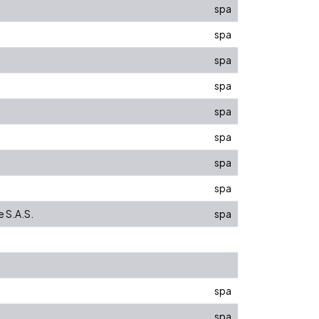
spa
spa
spa
spa
spa
spa
spa
spa
e S.A.S.
spa
spa
spa