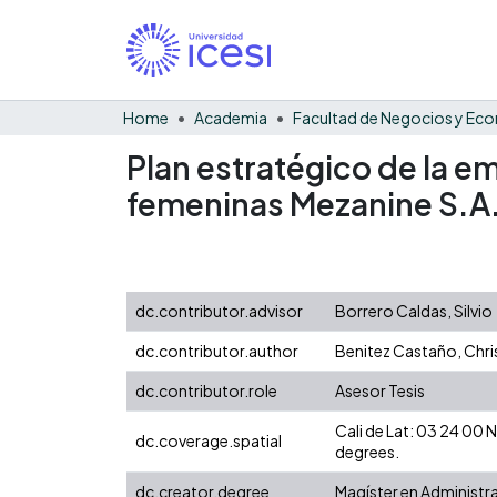
Home
Academia
Plan estratégico de la e
femeninas Mezanine S.A
dc.contributor.advisor
Borrero Caldas, Silvio
dc.contributor.author
Benitez Castaño, Chris
dc.contributor.role
Asesor Tesis
Cali de Lat: 03 24 00
dc.coverage.spatial
degrees.
dc.creator.degree
Magíster en Administ