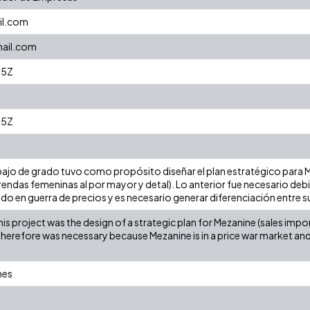
il.com
mail.com
45Z
45Z
rabajo de grado tuvo como propósito diseñar el plan estratégico para
endas femeninas al por mayor y detal). Lo anterior fue necesario deb
do en guerra de precios y es necesario generar diferenciación entre
is project was the design of a strategic plan for Mezanine (sales imp
 Therefore was necessary because Mezanine is in a price war market an
nes