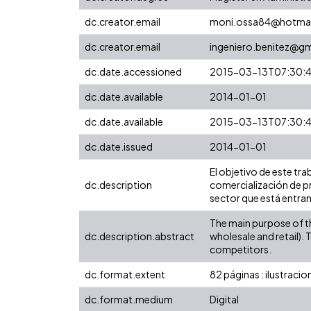
dc.creator.email
moni.ossa84@hotma
dc.creator.email
ingeniero.benitez@g
dc.date.accessioned
2015-03-13T07:30:
dc.date.available
2014-01-01
dc.date.available
2015-03-13T07:30:
dc.date.issued
2014-01-01
El objetivo de este t
dc.description
comercialización de pr
sector que está entran
The main purpose of th
dc.description.abstract
wholesale and retail).
competitors.
dc.format.extent
82 páginas : ilustracio
dc.format.medium
Digital