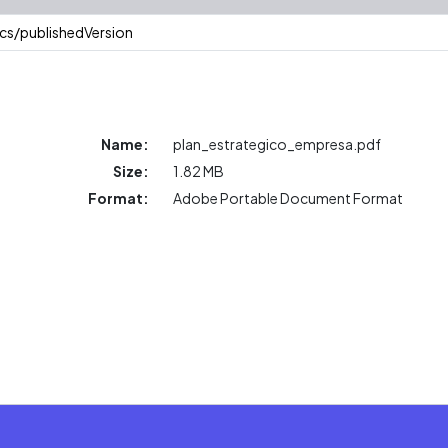
cs/publishedVersion
Name:
plan_estrategico_empresa.pdf
Size:
1.82 MB
Format:
Adobe Portable Document Format