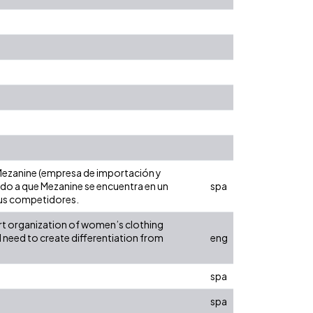
 Mezanine (empresa de importación y
ido a que Mezanine se encuentra en un
spa
 sus competidores.
ort organization of women’s clothing
d need to create differentiation from
eng
spa
spa