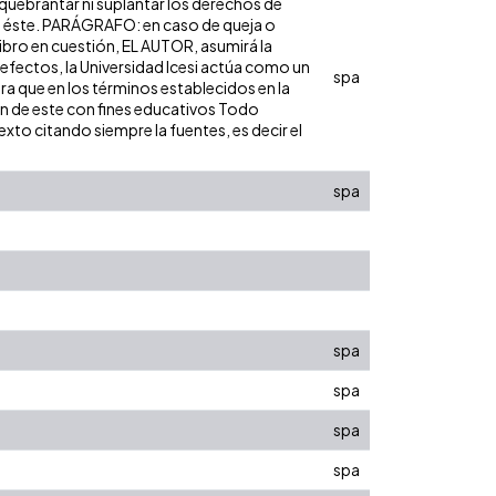
 quebrantar ni suplantar los derechos de
obre éste. PARÁGRAFO: en caso de queja o
libro en cuestión, EL AUTOR, asumirá la
 efectos, la Universidad Icesi actúa como un
spa
ara que en los términos establecidos en la
ión de este con fines educativos Todo
xto citando siempre la fuentes, es decir el
spa
spa
spa
spa
spa