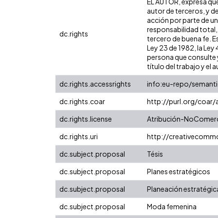
EL AUTOR, expresa que 
autor de terceros, y de
acción por parte de un 
responsabilidad total,
dc.rights
tercero de buena fe. Es
Ley 23 de 1982, la Ley
persona que consulte y
título del trabajo y el a
dc.rights.accessrights
info:eu-repo/semant
dc.rights.coar
http://purl.org/coar
dc.rights.license
Atribución-NoComerci
dc.rights.uri
http://creativecomm
dc.subject.proposal
Tésis
dc.subject.proposal
Planes estratégicos
dc.subject.proposal
Planeación estratégic
dc.subject.proposal
Moda femenina