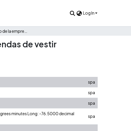
Log In
Plan estratégico de la empresa de comercialización de prendas de vestir femeninas Mezanine S.A.S.
endas de vestir
spa
spa
spa
degrees minutes Long: -76.5000 decimal
spa