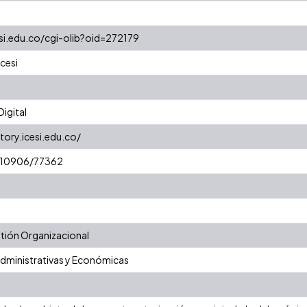
esi.edu.co/cgi-olib?oid=272179
cesi
igital
tory.icesi.edu.co/
t/10906/77362
ión Organizacional
Administrativas y Económicas