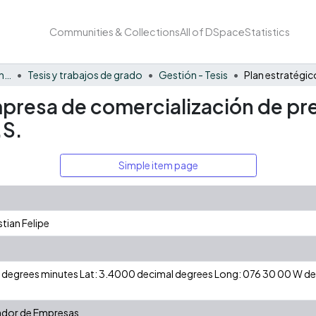
Communities & Collections
All of DSpace
Statistics
Facultad de Negocios y Economía
Tesis y trabajos de grado
Gestión - Tesis
mpresa de comercialización de pr
.S.
Simple item page
tian Felipe
 N degrees minutes Lat: 3.4000 decimal degrees Long: 076 30 00 W 
rador de Empresas