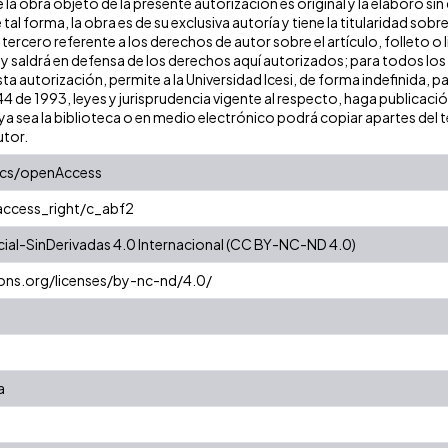
la obra objeto de la presente autorización es original y la elaboró sin
 tal forma, la obra es de su exclusiva autoría y tiene la titularidad s
tercero referente a los derechos de autor sobre el artículo, folleto o 
 y saldrá en defensa de los derechos aquí autorizados; para todos los
ta autorización, permite a la Universidad Icesi, de forma indefinida, p
 44 de 1993, leyes y jurisprudencia vigente al respecto, haga publicac
a sea la biblioteca o en medio electrónico podrá copiar apartes del te
utor.
ics/openAccess
/access_right/c_abf2
al-SinDerivadas 4.0 Internacional (CC BY-NC-ND 4.0)
ons.org/licenses/by-nc-nd/4.0/
a