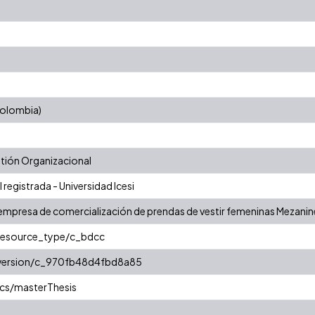
 Colombia)
ión Organizacional
 registrada - Universidad Icesi
 empresa de comercialización de prendas de vestir femeninas Mezanin
/resource_type/c_bdcc
r/version/c_970fb48d4fbd8a85
cs/masterThesis