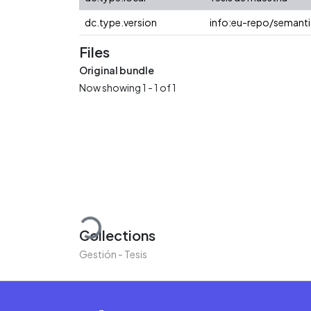
dc.type.version
info:eu-repo/semanti
Files
Original bundle
Now showing
1 - 1 of 1
Loading...
Collections
Gestión - Tesis