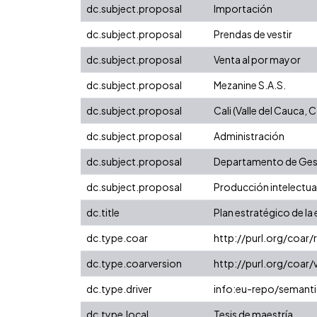
dc.subject.proposal
Importación
dc.subject.proposal
Prendas de vestir
dc.subject.proposal
Venta al por mayor
dc.subject.proposal
Mezanine S.A.S.
dc.subject.proposal
Cali (Valle del Cauca,
dc.subject.proposal
Administración
dc.subject.proposal
Departamento de Gest
dc.subject.proposal
Producción intelectual
dc.title
Plan estratégico de la
dc.type.coar
http://purl.org/coar
dc.type.coarversion
http://purl.org/coa
dc.type.driver
info:eu-repo/semanti
dc.type.local
Tesis de maestría