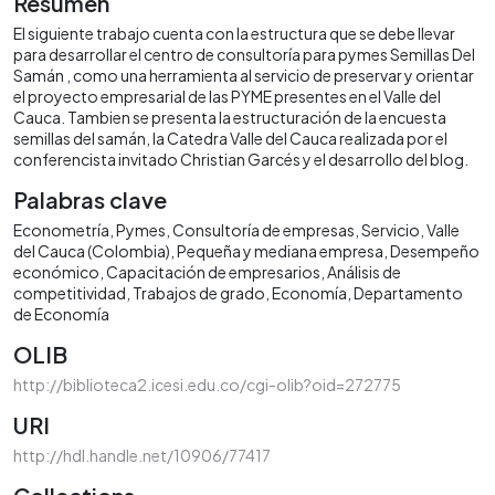
Resumen
El siguiente trabajo cuenta con la estructura que se debe llevar
para desarrollar el centro de consultoría para pymes Semillas Del
Samán , como una herramienta al servicio de preservar y orientar
el proyecto empresarial de las PYME presentes en el Valle del
Cauca. Tambien se presenta la estructuración de la encuesta
semillas del samán, la Catedra Valle del Cauca realizada por el
conferencista invitado Christian Garcés y el desarrollo del blog.
Palabras clave
Econometría
Pymes
Consultoría de empresas
Servicio
Valle
del Cauca (Colombia)
Pequeña y mediana empresa
Desempeño
económico
Capacitación de empresarios
Análisis de
competitividad
Trabajos de grado
Economía
Departamento
de Economía
OLIB
http://biblioteca2.icesi.edu.co/cgi-olib?oid=272775
URI
http://hdl.handle.net/10906/77417