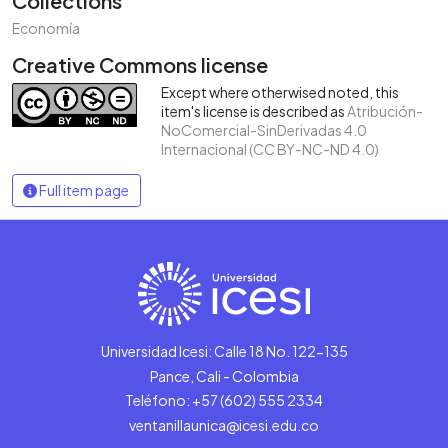
Collections
Economía
Creative Commons license
Except where otherwised noted, this
item's license is described as
Atribución-
NoComercial-SinDerivadas 4.0
Internacional (CC BY-NC-ND 4.0)
Full item page
Universidad Icesi: Calle 18 No. 122-135
Pance, Cali - Colombia
Teléfono: +57 (602) 555 2334
ventanillaunica@icesi.edu.co