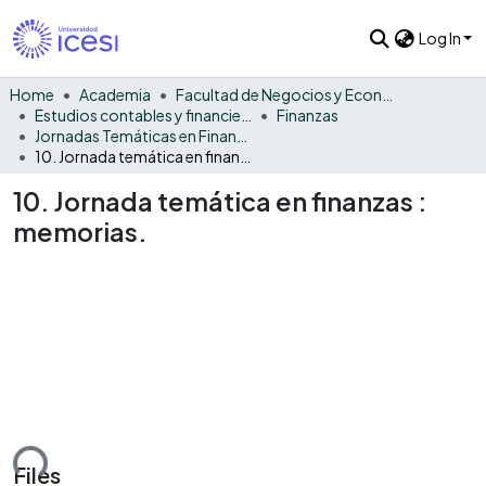
Log In
Home
Academia
Facultad de Negocios y Economía
Estudios contables y financieros
Finanzas
Jornadas Temáticas en Finanzas
10. Jornada temática en finanzas : memorias.
10. Jornada temática en finanzas :
memorias.
ding...
Files