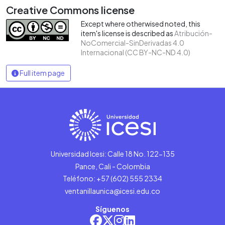
Creative Commons license
Except where otherwised noted, this
item's license is described as
Atribución-
NoComercial-SinDerivadas 4.0
Internacional (CC BY-NC-ND 4.0)
Full item page
Universidad Icesi: Calle 18 No. 122-135
Pance, Cali - Colombia
Teléfono: +57 (602) 555 2334
ventanillaunica@icesi.edu.co
Síguenos