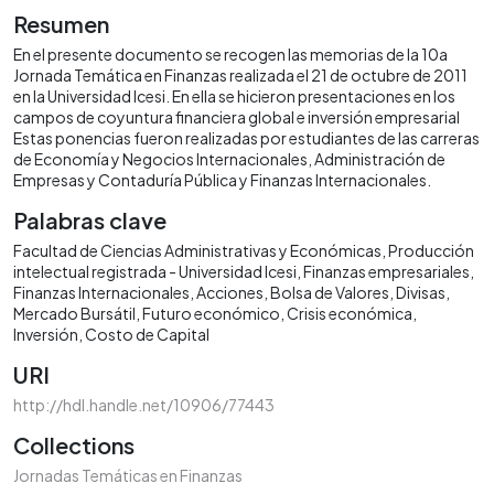
Resumen
En el presente documento se recogen las memorias de la 10a
Jornada Temática en Finanzas realizada el 21 de octubre de 2011
en la Universidad Icesi. En ella se hicieron presentaciones en los
campos de coyuntura financiera global e inversión empresarial
Estas ponencias fueron realizadas por estudiantes de las carreras
de Economía y Negocios Internacionales, Administración de
Empresas y Contaduría Pública y Finanzas Internacionales.
Palabras clave
Facultad de Ciencias Administrativas y Económicas
Producción
intelectual registrada - Universidad Icesi
Finanzas empresariales
Finanzas Internacionales
Acciones
Bolsa de Valores
Divisas
Mercado Bursátil
Futuro económico
Crisis económica
Inversión
Costo de Capital
URI
http://hdl.handle.net/10906/77443
Collections
Jornadas Temáticas en Finanzas