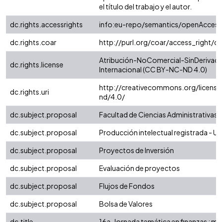
el título del trabajo y el autor.
dc.rights.accessrights
info:eu-repo/semantics/openAccess
dc.rights.coar
http://purl.org/coar/access_right/c
Atribución-NoComercial-SinDerivada
dc.rights.license
Internacional (CC BY-NC-ND 4.0)
http://creativecommons.org/license
dc.rights.uri
nd/4.0/
dc.subject.proposal
Facultad de Ciencias Administrativas
dc.subject.proposal
Producción intelectual registrada - Uni
dc.subject.proposal
Proyectos de Inversión
dc.subject.proposal
Evaluación de proyectos
dc.subject.proposal
Flujos de Fondos
dc.subject.proposal
Bolsa de Valores
dc.title
16a. Jornada temática en finanzas : m