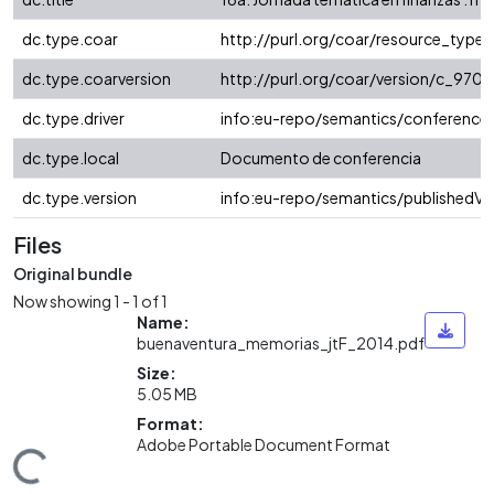
dc.type.coar
http://purl.org/coar/resource_type
dc.type.coarversion
http://purl.org/coar/version/c_97
dc.type.driver
info:eu-repo/semantics/conference
dc.type.local
Documento de conferencia
dc.type.version
info:eu-repo/semantics/publishedVe
Files
Original bundle
Now showing
1 - 1 of 1
Name:
buenaventura_memorias_jtF_2014.pdf
Size:
5.05 MB
Format:
Adobe Portable Document Format
oading...