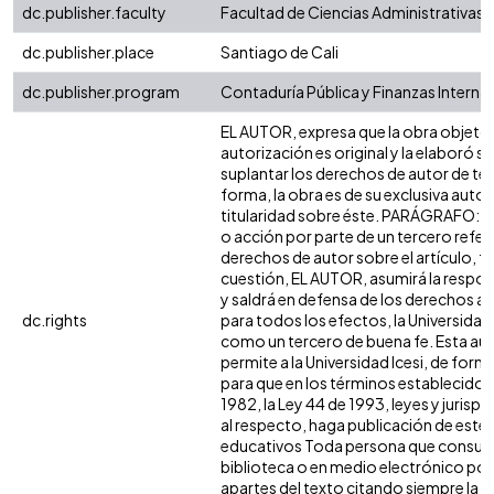
dc.publisher.faculty
Facultad de Ciencias Administrativas
dc.publisher.place
Santiago de Cali
dc.publisher.program
Contaduría Pública y Finanzas Interna
EL AUTOR, expresa que la obra objeto 
autorización es original y la elaboró si
suplantar los derechos de autor de terc
forma, la obra es de su exclusiva autorí
titularidad sobre éste. PARÁGRAFO: e
o acción por parte de un tercero refer
derechos de autor sobre el artículo, fo
cuestión, EL AUTOR, asumirá la respon
y saldrá en defensa de los derechos a
dc.rights
para todos los efectos, la Universidad 
como un tercero de buena fe. Esta aut
permite a la Universidad Icesi, de forma
para que en los términos establecidos 
1982, la Ley 44 de 1993, leyes y jurisp
al respecto, haga publicación de este 
educativos Toda persona que consulte
biblioteca o en medio electrónico po
apartes del texto citando siempre la fu