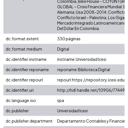
Colombia, Bike House – COYUNTURA
GLOBAL – Crisis Financiera Mundial: E
Alemania; Usa 2008-2014; Conflicto e
Conflicto Israel – Palestina, Los Gigant
Mercado Integrado Latinoamericano (M
Del Dólar En Colombia.
dc.format.extent
330 páginas
dc.format.medium
Digital
dc.identifier.instname
instname:Universidad Icesi
dc.identifier.reponame
reponame:Biblioteca Digital
dc.identifier.repourl
repourl:https://repository.icesi.edu.
dc.identifier.uri
http://hdl.handle.net/10906/77449
dc.language.iso
spa
dc.publisher
Universidad Icesi
dc.publisher.department
Departamento Contables y Financier