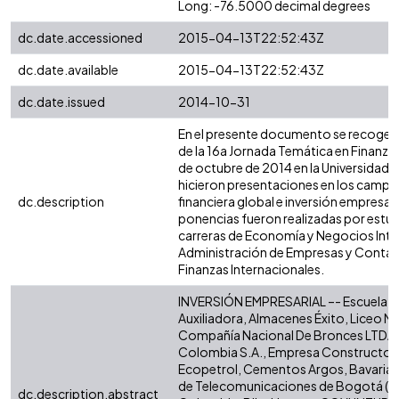
Long: -76.5000 decimal degrees
dc.date.accessioned
2015-04-13T22:52:43Z
dc.date.available
2015-04-13T22:52:43Z
dc.date.issued
2014-10-31
En el presente documento se recogen
de la 16a Jornada Temática en Finanzas 
de octubre de 2014 en la Universidad Ice
hicieron presentaciones en los camp
dc.description
financiera global e inversión empresari
ponencias fueron realizadas por estud
carreras de Economía y Negocios Inte
Administración de Empresas y Contadu
Finanzas Internacionales.
INVERSIÓN EMPRESARIAL –- Escuela M
Auxiliadora, Almacenes Éxito, Liceo M
Compañía Nacional De Bronces LTDA,
Colombia S.A., Empresa Constructora 
Ecopetrol, Cementos Argos, Bavaria 
de Telecomunicaciones de Bogotá (ET
dc.description.abstract