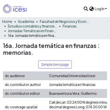
Log In
Home
Academia
Facultad de Negocios y Economía
Estudios contables y financieros
Finanzas
Jornadas Temáticas en Finanzas
16a. Jornada temática en finanzas : memorias.
16a. Jornada temática en finanzas :
memorias.
Simple item page
dc.audience
Comunidad Universidad Icesi
dc.contributor.author
Jornada temática en finanzas
dc.contributor.editor
Buenaventura Vera, Guillermo
Cali de Lat: 03 24 00 N degrees minut
dc.coverage.spatial
decimal degrees Long: 076 30 00 W d