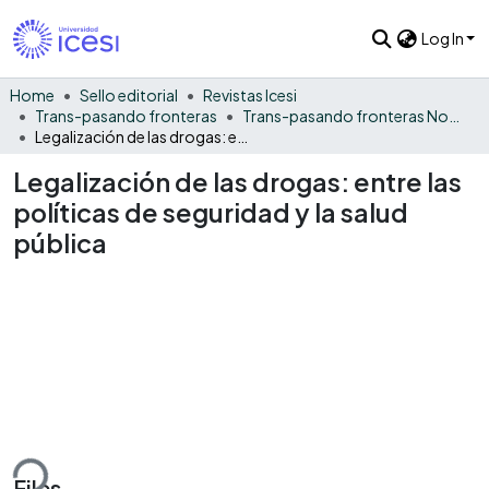
Log In
Home
Sello editorial
Revistas Icesi
Trans-pasando fronteras
Trans-pasando fronteras No. 5
Legalización de las drogas: entre las políticas de seguridad y la salud pública
Legalización de las drogas: entre las
políticas de seguridad y la salud
pública
ding...
Files