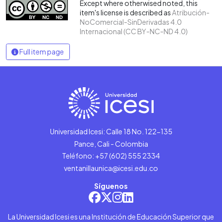
Except where otherwised noted, this
item's license is described as
Atribución-
NoComercial-SinDerivadas 4.0
Internacional (CC BY-NC-ND 4.0)
Full item page
Universidad Icesi: Calle 18 No. 122-135
Pance, Cali - Colombia
Teléfono: +57 (602) 555 2334
ventanillaunica@icesi.edu.co
Síguenos
La Universidad Icesi es una Institución de Educación Superior que