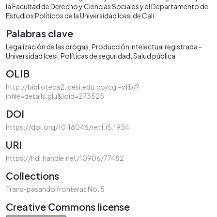
la Facultad de Derecho y Ciencias Sociales y el Departamento de
Estudios Políticos de la Universidad Icesi de Cali.
Palabras clave
Legalización de las drogas
Producción intelectual registrada -
Universidad Icesi
Políticas de seguridad
Salud pública
OLIB
http://biblioteca2.icesi.edu.co/cgi-olib/?
infile=details.glu&loid=273525
DOI
https://doi.org/10.18046/retf.i5.1954
URI
https://hdl.handle.net/10906/77482
Collections
Trans-pasando fronteras No. 5
Creative Commons license