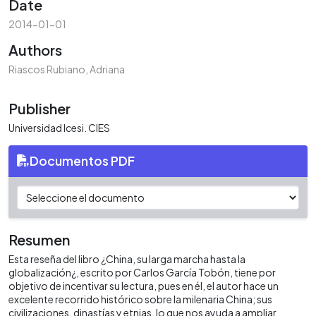
Date
2014-01-01
Authors
Riascos Rubiano, Adriana
Publisher
Universidad Icesi. CIES
Documentos PDF
Resumen
Esta reseña del libro ¿China, su larga marcha hasta la
globalización¿, escrito por Carlos García Tobón, tiene por
objetivo de incentivar su lectura, pues en él, el autor hace un
excelente recorrido histórico sobre la milenaria China; sus
civilizaciones, dinastías y etnias, lo que nos ayuda a ampliar