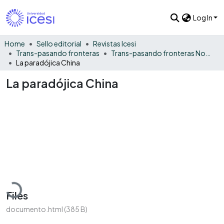
Log In
Home
Sello editorial
Revistas Icesi
Trans-pasando fronteras
Trans-pasando fronteras No. 5
La paradójica China
La paradójica China
Loading...
Files
documento.html
(385 B)