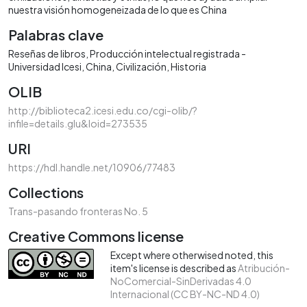
nuestra visión homogeneizada de lo que es China
Palabras clave
Reseñas de libros
Producción intelectual registrada -
Universidad Icesi
China
Civilización
Historia
OLIB
http://biblioteca2.icesi.edu.co/cgi-olib/?
infile=details.glu&loid=273535
URI
https://hdl.handle.net/10906/77483
Collections
Trans-pasando fronteras No. 5
Creative Commons license
Except where otherwised noted, this
item's license is described as
Atribución-
NoComercial-SinDerivadas 4.0
Internacional (CC BY-NC-ND 4.0)