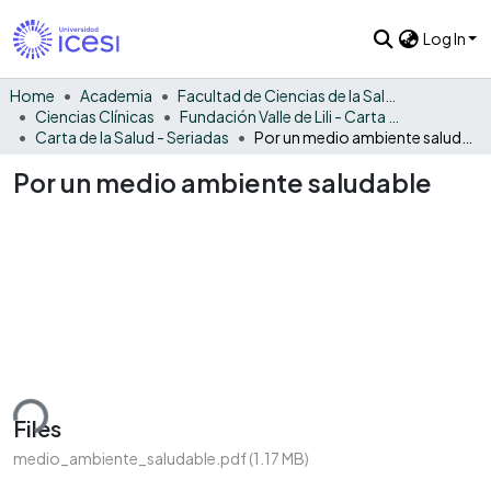
Log In
Home
Academia
Facultad de Ciencias de la Salud
Ciencias Clínicas
Fundación Valle de Lili - Carta de la Salud
Carta de la Salud - Seriadas
Por un medio ambiente saludable
Por un medio ambiente saludable
ding...
Files
medio_ambiente_saludable.pdf
(1.17 MB)