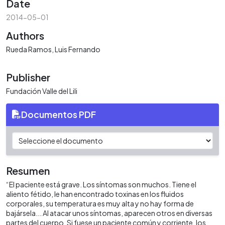
Date
2014-05-01
Authors
Rueda Ramos, Luis Fernando
Publisher
Fundación Valle del Lili
Documentos PDF
Resumen
“El paciente está grave. Los síntomas son muchos. Tiene el
aliento fétido, le han encontrado toxinas en los fluidos
corporales, su temperatura es muy alta y no hay forma de
bajársela... Al atacar unos síntomas, aparecen otros en diversas
partes del cuerpo. Si fuese un paciente común y corriente, los