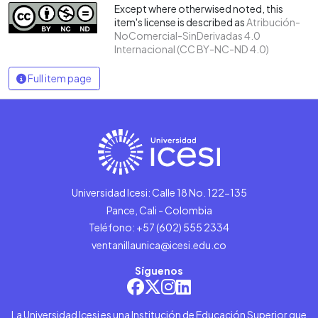
Except where otherwised noted, this
item's license is described as
Atribución-
NoComercial-SinDerivadas 4.0
Internacional (CC BY-NC-ND 4.0)
Full item page
Universidad Icesi: Calle 18 No. 122-135
Pance, Cali - Colombia
Teléfono: +57 (602) 555 2334
ventanillaunica@icesi.edu.co
Síguenos
La Universidad Icesi es una Institución de Educación Superior que