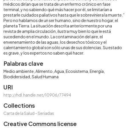
médicos dirían que se trata de un enfermo crónico en fase
terminal, y no sabiendo qué más hacer por él, se limitarían a
prestarle cuidados paliativos hasta que le sobreviniera la muerte.”
Pero no hablamos de un ser humano, sino de nuestro hogar, el
planeta Tierra. La situación descrita anteriormente por una
revista de amplia circulación, ilustra muy bien lo que le está
sucediendo en el mundo. La contaminación del aire, el
envenenamiento de las aguas, los desechos tóxicos y el
calentamiento global son sólo unas de sus dolencias. Su estado
es grave, y los expertos no saben qué hacer.
Palabras clave
Medio ambiente
Alimento
Agua
Ecosistema
Energía
Biodidersidad
Salud Humana
URI
http://hdl.handle.net/10906/77494
Collections
Carta de la Salud - Seriadas
Creative Commons license